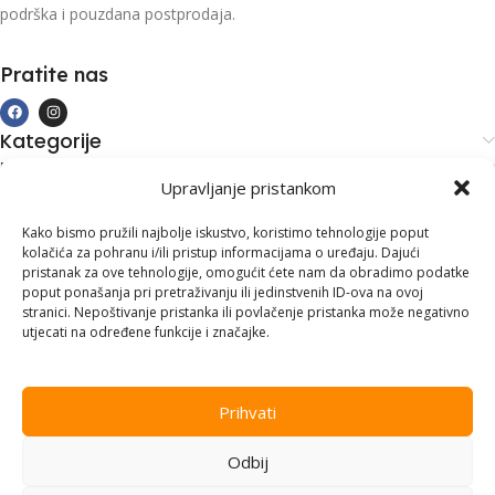
podrška i pouzdana postprodaja.
Pratite nas
Kategorije
Kupovina i podrška
Upravljanje pristankom
Moj račun
Kontakt informacije
Kako bismo pružili najbolje iskustvo, koristimo tehnologije poput
kolačića za pohranu i/ili pristup informacijama o uređaju. Dajući
Branilaca Bosne, 75 300 Lukavac
pristanak za ove tehnologije, omogućit ćete nam da obradimo podatke
poput ponašanja pri pretraživanju ili jedinstvenih ID-ova na ovoj
+387 35 555 999
stranici. Nepoštivanje pristanka ili povlačenje pristanka može negativno
utjecati na određene funkcije i značajke.
info@pconer.ba
ID: 4210115760008
Prihvati
PDV : 210115760008
Odbij
Copyright © 2025
PC ONER
, sva prava zadržana. Design by
ED-