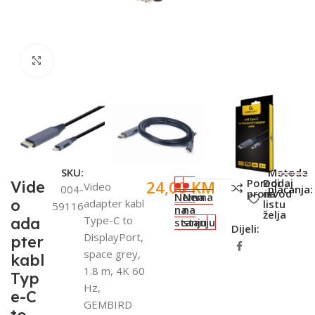
Click to enlarge
SKU:
Metode
Poredi
Dodaj
24,00
KM
Vide
Video
004-
plaćanja:
proizvod
na
Nema
Nema
o
adapter kabl
listu
59116
na
na
želja
Type-C to
ada
stanju
stanju
Dijeli:
DisplayPort,
pter
space grey,
kabl
1.8 m, 4K 60
Typ
Hz,
e-C
GEMBIRD