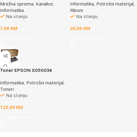
Mrežna oprema
,
Kanalice
,
Informatika
,
Potrošni materijal
,
/4X0/5X0/8X0 (A4)S015633
Informatika
Riboni
Na stanju
Na stanju
7,00
KM
20,00
KM
Dodaj u korpu
Dodaj u korpu
Toner EPSON S050034
yellow, za ACL2000
Informatika
,
Potrošni materijal
,
Toneri
Na stanju
123,00
KM
Dodaj u korpu