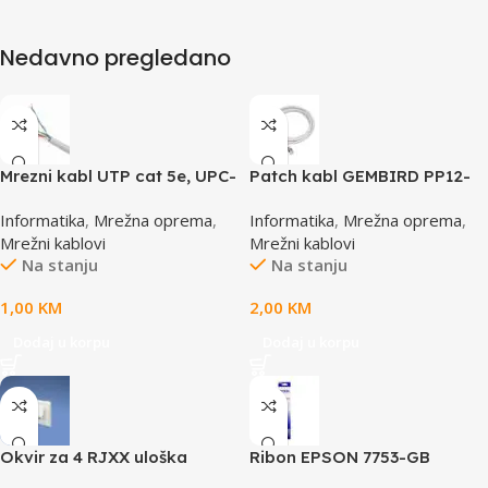
Nedavno pregledano
Mrezni kabl UTP cat 5e, UPC-
Patch kabl GEMBIRD PP12-
5004E po metru GEMBIRD
0.5M, 0,5m, cat.5e, grey
Informatika
,
Mrežna oprema
,
Informatika
,
Mrežna oprema
,
Mrežni kablovi
Mrežni kablovi
Na stanju
Na stanju
1,00
KM
2,00
KM
Dodaj u korpu
Dodaj u korpu
Okvir za 4 RJXX uloška
Ribon EPSON 7753-GB
T70FH4IW
S015021, LQ 300 350