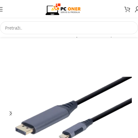
Početna
Informatika
Kablovi i adapteri
Video adapteri