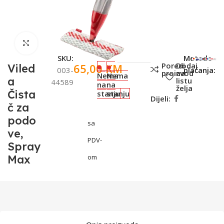
Click to enlarge
SKU:
Metode
Poredi
Dodaj
65,00
KM
Viled
003-
plaćanja:
proizvod
na
Nema
Nema
a
listu
44589
na
na
želja
Čista
stanju
stanju
Dijeli:
č za
podo
sa
ve,
PDV-
Spray
Max
om