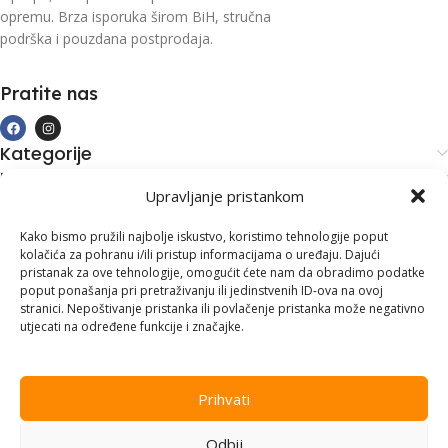
opremu. Brza isporuka širom BiH, stručna
podrška i pouzdana postprodaja.
Pratite nas
Kategorije
Kupovina i podrška
Upravljanje pristankom
Moj račun
Kontakt informacije
Kako bismo pružili najbolje iskustvo, koristimo tehnologije poput
kolačića za pohranu i/ili pristup informacijama o uređaju. Dajući
Branilaca Bosne, 75 300 Lukavac
pristanak za ove tehnologije, omogućit ćete nam da obradimo podatke
poput ponašanja pri pretraživanju ili jedinstvenih ID-ova na ovoj
+387 35 555 999
stranici. Nepoštivanje pristanka ili povlačenje pristanka može negativno
utjecati na određene funkcije i značajke.
info@pconer.ba
ID: 4210115760008
Prihvati
PDV : 210115760008
Odbij