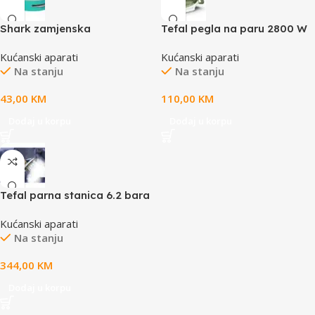
Shark zamjenska
Tefal pegla na paru 2800 W
patronaOdgovara
Kućanski aparati
Kućanski aparati
modelima: IZ400EU/Tseriji,
Na stanju
Na stanju
IW3611EU
43,00
KM
110,00
KM
Dodaj u korpu
Dodaj u korpu
Tefal parna stanica 6.2 bara
Kućanski aparati
Na stanju
344,00
KM
Dodaj u korpu