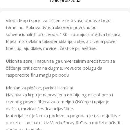
Opis proizvoda
Vileda Mop i sprej za čišćenje čisti vaše podove brzo i
temeljno. Pokriva dvostruko veću površinu od
konvencionalnih proizvoda. 180° rotirajuća metlica brisača.
Bijela mikrovlakna također uklanjaju ulje, a crvena power
fiber upijaju dlake, mrvice i čestice prljavštine.
Uklonite sprej i napunite ga univerzalnim sredstvom za
čišćenje pritiskom na dugme. Povucite polugu da
rasporedite finu maglu po podu.
Idealan za pločice, parket i laminat
Navlaka za krpu je napravljena od bijelog mikrofibera i
crvenog power fibera za temeljno čišćenje i upijanje
dlačica, mrvica i čestica prljavštine.
Materijal je nježan za podove, a pogodan je i za osjetljive
parkete i laminate. Uz Vileda Spray & Clean možete očistiti
podove u tren oka.