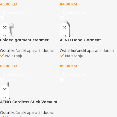
46,00
KM
84,00
KM
Dodaj u korpu
Dodaj u korpu
Folded garment steamer,
AENO Hand Garment
AC220-240V, 50/60Hz, 1 unit
Steamer GS2, 1190W
Ostali kućanski aparati i dodaci
Ostali kućanski aparati i dodaci
per GB, 8units per carton
Na stanju
Na stanju
box
89,00
KM
89,00
KM
Dodaj u korpu
Dodaj u korpu
AENO Cordless Stick Vacuum
Cleaner SC2, 29.6V DC, 530W,
Ostali kućanski aparati i dodaci
2500mAh, foldable tube,