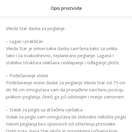
Opis proizvoda
Vileda Star daska za peglanje
– Lagan i praktičan
Vileda Star je univerzalna daska savršena kako za velika
tako i za svakodnevno, neplanirano peglanje. Lagana i
stabilna struktura olakšava rasklapanje i odlaganje ploče.
– Podešavanje visine
Podešavanje visine daske za peglanje Vileda Star od 75 cm
do 96 cm omogućava vam da pronađete savršenu poziciju
prilikom peglanja, čineći ga još udobnijim i manje zamornim.
– Stalak za peglu sa držačima vješalica
Stalak za peglu vam omogućava da slobodno odložite peglu
tokom peglanja bez opasnosti od oštećenja presvlake.
Osim toga, baza Star ploče je opremljena ručkama koje