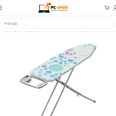
ućanski aparati i bijela tehnika
Ostali kućanski aparati i dodaci