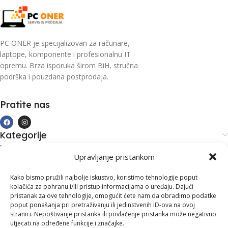
PC ONER je specijalizovan za računare,
laptope, komponente i profesionalnu IT
opremu. Brza isporuka širom BiH, stručna
podrška i pouzdana postprodaja.
Pratite nas
Kategorije
Kupovina i podrška
Upravljanje pristankom
Moj račun
Kontakt informacije
Kako bismo pružili najbolje iskustvo, koristimo tehnologije poput
kolačića za pohranu i/ili pristup informacijama o uređaju. Dajući
Branilaca Bosne, 75 300 Lukavac
pristanak za ove tehnologije, omogućit ćete nam da obradimo podatke
poput ponašanja pri pretraživanju ili jedinstvenih ID-ova na ovoj
+387 35 555 999
stranici. Nepoštivanje pristanka ili povlačenje pristanka može negativno
utjecati na određene funkcije i značajke.
info@pconer.ba