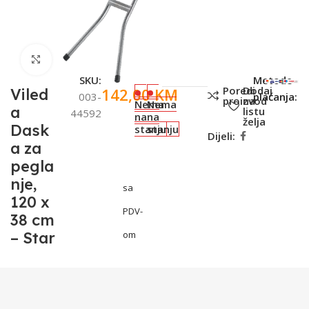
Click to enlarge
SKU:
Metode
Poredi
Dodaj
142,00
KM
Viled
003-
plaćanja:
proizvod
na
Nema
Nema
a
listu
44592
na
na
želja
Dask
stanju
stanju
Dijeli:
a za
pegla
nje,
sa
120 x
PDV-
38 cm
– Star
om