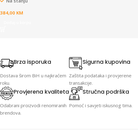
Na stanju
turbo main and mite brush,
selfstanding
384,00
KM
Dodaj u korpu
Brza isporuka
Sigurna kupovina
Dostava širom BiH u najkraćem
Zaštita podataka i provjerene
roku.
transakcije.
Provjerena kvaliteta
Stručna podrška
Odabrani proizvodi renomiranih
Pomoć i savjeti iskusnog tima.
brendova.