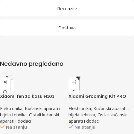
Recenzije
Dostava
Nedavno pregledano
Xiaomi fen za kosu H101
Xiaomi Grooming Kit PRO
bijeli BHR7475EU
set za njegu i održavanje
Elektronika
,
Kućanski aparati i
Elektronika
,
Kućanski aparati i
brade/kose BHR6396EU
bijela tehnika
,
Ostali kućanski
bijela tehnika
,
Ostali kućanski
aparati i dodaci
aparati i dodaci
Na stanju
Na stanju