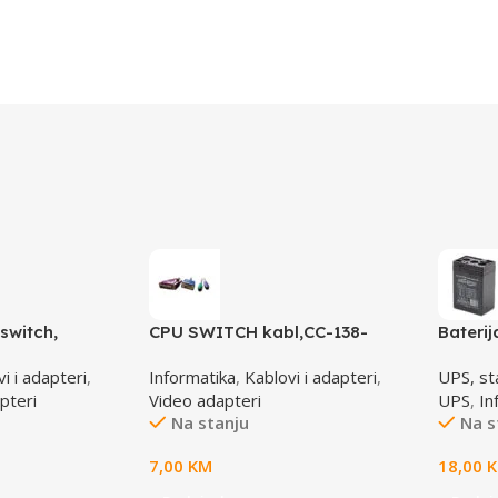
switch,
CPU SWITCH kabl,CC-138-
Bateri
143-6,
6,25M/15M+6M+6M, GEMBIRD
4,5 AH
i i adapteri
,
Informatika
,
Kablovi i adapteri
,
UPS, stab
apteri
Video adapteri
UPS
,
In
Na stanju
Na s
7,00
KM
18,00