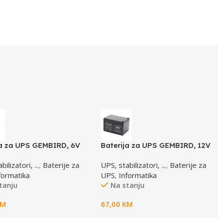
ja za UPS GEMBIRD, 6V
Baterija za UPS GEMBIRD, 12V
 BAT-6V4.5AH
12 AH BAT-12V12AH
ilizatori, ...
,
Baterije za
UPS, stabilizatori, ...
,
Baterije za
formatika
UPS
,
Informatika
tanju
Na stanju
KM
67,00
KM