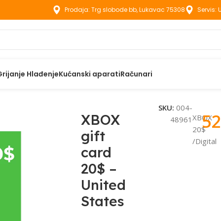
Prodaja: Trg slobode bb, Lukavac 75308
Servis:
Grijanje Hlađenje
Kućanski aparati
Računari
ft card 20$ – United States
SKU:
004-
52
XBOX
XBOX
48961
20$
gift
/Digital
card
20$ –
United
States