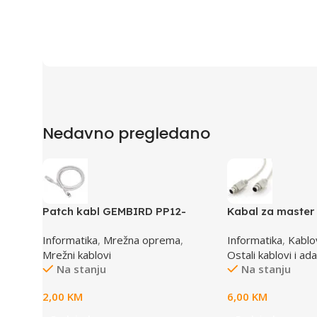
Nedavno pregledano
Patch kabl GEMBIRD PP12-
Kabal za master 
0.5M, 0,5m, cat.5e, grey
MD6M/MD6M, CC-
Informatika
,
Mrežna oprema
,
Informatika
,
Kablov
GEMBIRD
Mrežni kablovi
Ostali kablovi i ad
Na stanju
Na stanju
2,00
KM
6,00
KM