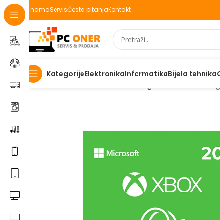
O nama
Servis
Česta pitanja
Kontakt
Elektronika
Informatika
Bijela tehnika
Kategorije
Početna
Informatika
Racunari
Digitalni kodovi
XBOX gi