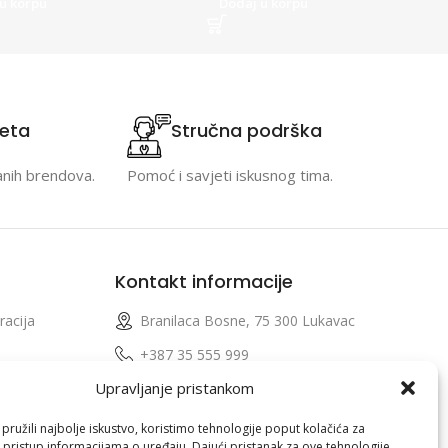
u korpu
Dodaj u korpu
teta
Stručna podrška
anih brendova.
Pomoć i savjeti iskusnog tima.
Kontakt informacije
racija
Branilaca Bosne, 75 300 Lukavac
e
+387 35 555 999
Upravljanje pristankom
info@pconer.ba
izvoda
ID: 4210115760008
ružili najbolje iskustvo, koristimo tehnologije poput kolačića za
i pristup informacijama o uređaju. Dajući pristanak za ove tehnologije,