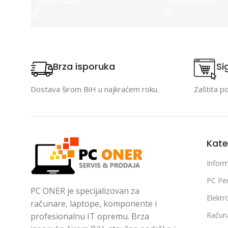
Dodaj u korpu
Dodaj u korpu
Brza isporuka
Si
Dostava širom BiH u najkraćem roku.
Zaštita p
Kate
Inform
PC Per
PC ONER je specijalizovan za
Elektr
računare, laptope, komponente i
Račun
profesionalnu IT opremu. Brza