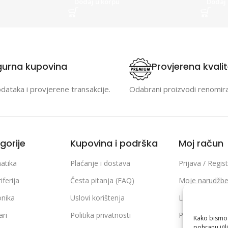
Dodaj u korpu
Dodaj 
gurna kupovina
Provjerena kvali
odataka i provjerene transakcije.
Odabrani proizvodi renomir
gorije
Kupovina i podrška
Moj račun
atika
Plaćanje i dostava
Prijava / Regist
iferija
Česta pitanja (FAQ)
Moje narudžb
onika
Uslovi korištenja
Lista želja
ari
Politika privatnosti
Poređenje pro
Kako bismo p
pohranu i/il