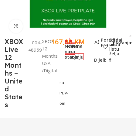
Click to enlarge
SKU:
Metode
Poredi
Dodaj
167,00
KM
XBOX
XBOX
004-
plaćanja:
proizvod
na
Nema
Nema
Live
12
listu
48959
na
na
želja
Months
12
stanju
stanju
Dijeli:
USA
Mont
/Digital
hs –
Unite
sa
d
PDV-
State
s
om