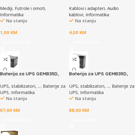
14mm, DVD-1P
458, 3,5mm stereo to 2
Mediji
,
Futrole i omoti
,
Kablovi i adapteri
,
Audio
phono, 1,5m
Informatika
kablovi
,
Informatika
Na stanju
Na stanju
1,00
KM
4,00
KM
Dodaj u korpu
Dodaj u korpu
Baterija za UPS GEMBIRD,
Baterija za UPS GEMBIRD,
12V 12 AH BAT-12V12AH
12V 17 AH BAT-12V17AH/4
UPS, stabilizatori, ...
,
Baterije za
UPS, stabilizatori, ...
,
Baterije za
UPS
,
Informatika
UPS
,
Informatika
Na stanju
Na stanju
67,00
KM
88,00
KM
Dodaj u korpu
Dodaj u korpu