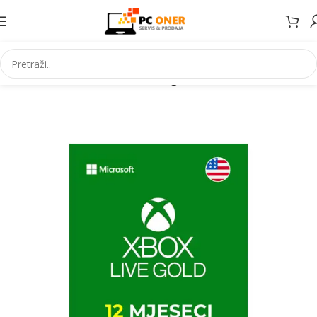
Početna
Informatika
Racunari
Digitalni kodovi