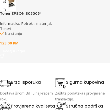
Toner EPSON S050034
yellow, za ACL2000
Informatika
,
Potrošni materijal
,
Toneri
Na stanju
123,00
KM
Dodaj u korpu
Brza isporuka
Sigurna kupovina
Dostava širom BiH u najkraćem
Zaštita podataka i provjerene
roku.
transakcije.
Provjerena kvaliteta
Stručna podrška