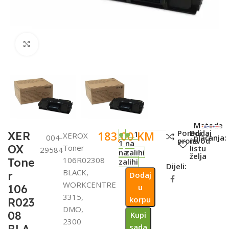
Click to enlarge
SKU:
Metode
Poredi
Dodaj
183,00
KM
XER
1
XEROX
004-
plaćanja:
proizvod
na
1
na
OX
Toner
listu
29584
na
zalihi
želja
106R02308
Tone
zalihi
Dijeli:
BLACK,
r
Dodaj
WORKCENTRE
106
u
3315,
korpu
R023
DMO,
08
Kupi
2300
sada