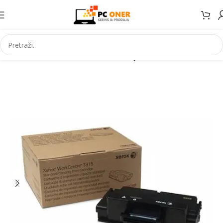
Početna
Informatika
Potrošni materijal
Toneri