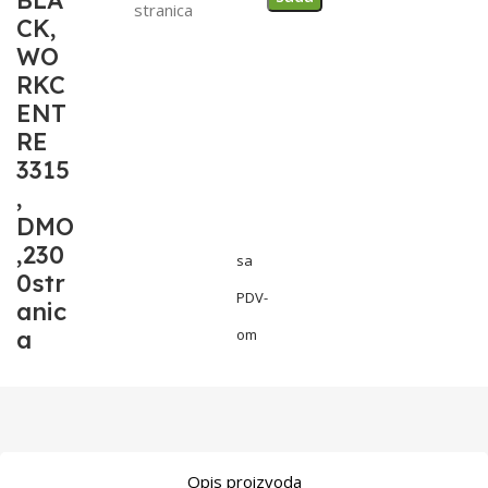
BLA
stranica
CK,
WO
RKC
ENT
RE
3315
,
DMO
,230
sa
0str
PDV-
anic
a
om
Opis proizvoda