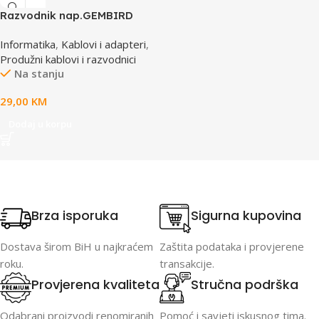
Razvodnik nap.GEMBIRD
SPG3-B-15C, 5 uticnica,
Informatika
,
Kablovi i adapteri
,
prekidac, 4,5m, osigurač,
Produžni kablovi i razvodnici
prenaponska zaštita
Na stanju
29,00
KM
Dodaj u korpu
Brza isporuka
Sigurna kupovina
Dostava širom BiH u najkraćem
Zaštita podataka i provjerene
roku.
transakcije.
Provjerena kvaliteta
Stručna podrška
Odabrani proizvodi renomiranih
Pomoć i savjeti iskusnog tima.