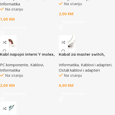
Na stanju
Informatika
Na stanju
2,00
KM
1,00
KM
Dodaj u korpu
Dodaj u korpu
Kabl napojni interni Y molex,
Kabal za master switch,
GEMBIRD CC-PSU-1 molex
MD6M/MD6M, CC-143-6,
PC komponente
,
Kablovi
,
Informatika
,
Kablovi i adapteri
,
4pin 1x female to 2x male
GEMBIRD
Informatika
Ostali kablovi i adapteri
Na stanju
Na stanju
2,00
KM
6,00
KM
Dodaj u korpu
Dodaj u korpu