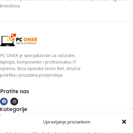
brendova.
PC ONER je specijalizovan za računare,
laptope, komponente i profesionalnu IT
opremu. Brza isporuka širom BiH, stručna
podrška i pouzdana postprodaja.
Pratite nas
Kategorije
Kupovina i podrška
Upravljanje pristankom
Moj račun
Kontakt informacije