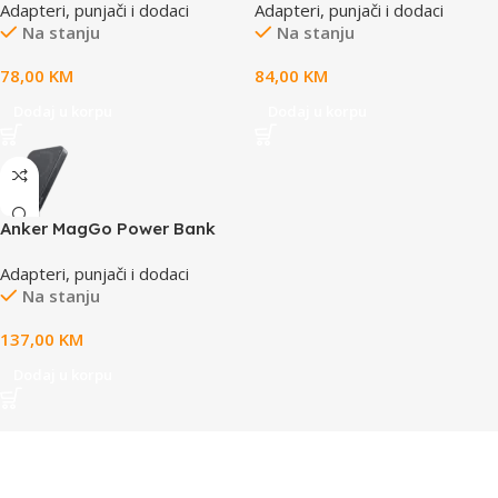
Adapteri, punjači i dodaci
Adapteri, punjači i dodaci
Surge, peak pulse, and
Na stanju
Na stanju
overcurrent protection;
Contains RJ45 data input, AC
78,00
KM
84,00
KM
cable with earth ground, and
PoE++ output; LED indicator
Dodaj u korpu
Dodaj u korpu
for status monitoring.
Anker MagGo Power Bank
(10K, Magnetic Wireless)
Adapteri, punjači i dodaci
Black
Na stanju
137,00
KM
Dodaj u korpu