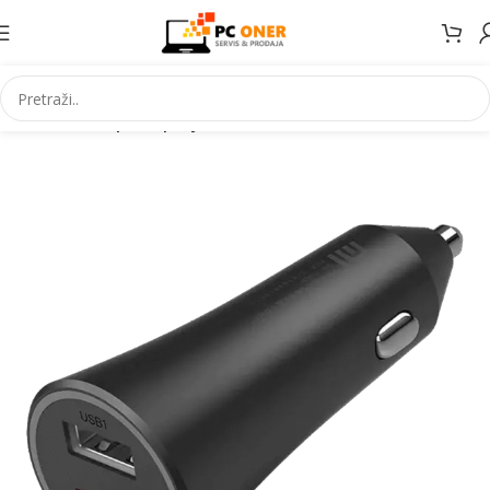
Početna
Adapteri, punjači i dodaci