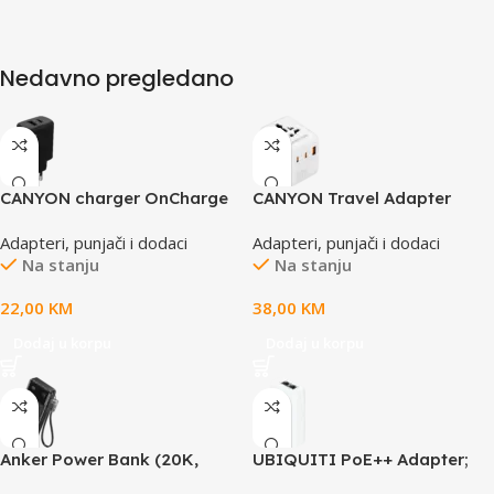
Nedavno pregledano
CANYON charger OnCharge
CANYON Travel Adapter
200 20W 1xPD 1xQC EU
OnTour 20 EU/UK/US/AUS
Adapteri, punjači i dodaci
Adapteri, punjači i dodaci
Black
20W White
Na stanju
Na stanju
22,00
KM
38,00
KM
Dodaj u korpu
Dodaj u korpu
Anker Power Bank (20K,
UBIQUITI PoE++ Adapter;
30W) Black
Delivers up to 60W of PoE++;