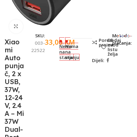
Click to enlarge
SKU:
Metode
Poredi
Dodaj
33,00
KM
Xiao
003-
plaćanja:
proizvod
na
Nema
Nema
mi
listu
22522
na
na
želja
Auto
stanju
stanju
Dijeli:
punja
č, 2 x
USB,
37W,
12-24
V, 2.4
A – Mi
37W
Dual-