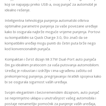
koji se napajaju preko USB-a, ovaj punjač za automobil je
idealno rešenje.
Inteligentna tehnologija punjenja automatski otkriva
optimalne parametre punjenja za vaše povezane uređaje
kako bi osigurala najbrže moguće vrijeme punjenja. Portovi
su kompatibilni sa Quick Charge 3.0, što znači da se
kompatibilni uređaji mogu puniti do četiri puta brže nego
kod konvencionalnih punjača.
Kompaktan i čvrst dizajn Mi 37W Dual-Port auto punjača
čini ga idealnim pratiocem za vaša putovanja automobilom.
Uređaj je robustan i izdržljiv i ima ugrađenu zaštitu od
prekomjernog punjenja, pregrijavanja i kratkih spojeva kako
bi se osigurala sigurnost vaših uređaja.
Svojim elegantnim i bezvremenskim dizajnom, auto punjač
se neprimjetno uklapa u unutrašnjost vašeg automobila i
postaje nenametljiv pomoćnik za punjenje vaših uređaja,