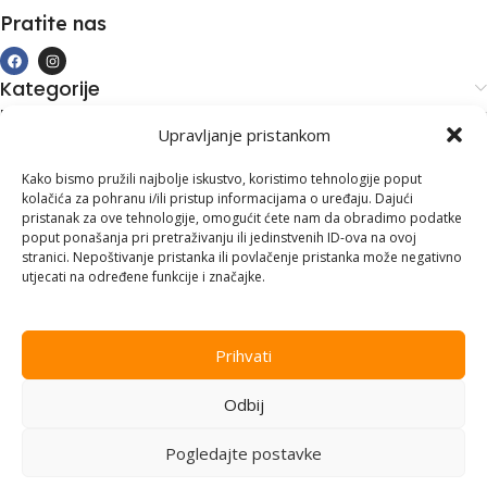
Pratite nas
Kategorije
Kupovina i podrška
Upravljanje pristankom
Moj račun
Kontakt informacije
Kako bismo pružili najbolje iskustvo, koristimo tehnologije poput
kolačića za pohranu i/ili pristup informacijama o uređaju. Dajući
Branilaca Bosne, 75 300 Lukavac
pristanak za ove tehnologije, omogućit ćete nam da obradimo podatke
poput ponašanja pri pretraživanju ili jedinstvenih ID-ova na ovoj
+387 35 555 999
stranici. Nepoštivanje pristanka ili povlačenje pristanka može negativno
utjecati na određene funkcije i značajke.
info@pconer.ba
ID: 4210115760008
Prihvati
PDV : 210115760008
Odbij
Copyright © 2025
PC ONER
, sva prava zadržana. Design by
ED-
Vision
.
Pogledajte postavke