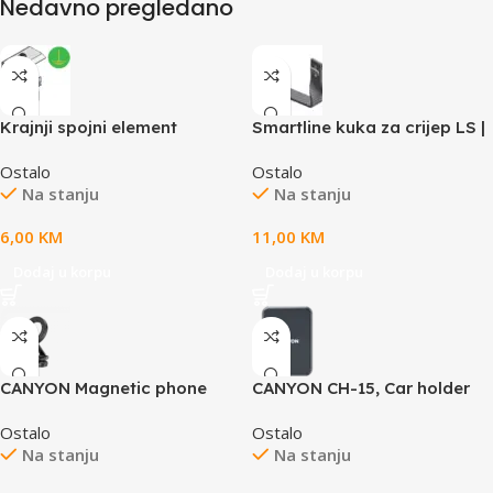
Nedavno pregledano
Krajnji spojni element
Smartline kuka za crijep LS |
montaža panela u landscape
Ostalo
Ostalo
Na stanju
Na stanju
6,00
KM
11,00
KM
Dodaj u korpu
Dodaj u korpu
CANYON Magnetic phone
CANYON CH-15, Car holder
holder OnGrip 10 aluminum
and wireless charger
Ostalo
Ostalo
Black
MegaFix, C-15, 15W, Input:
Na stanju
Na stanju
USB-C: 5V/2A, 9V/3A;
Output: 5W, 7.5W, 10W,