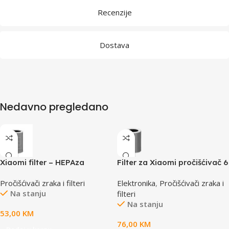
Recenzije
Dostava
Nedavno pregledano
Xiaomi filter – HEPAza
Filter za Xiaomi pročišćivač 6
2H/3H/PRO/3C
BHR08O9GL
Pročišćivači zraka i filteri
Elektronika
,
Pročišćivači zraka i
modele,filtrira čestice do 3
Na stanju
filteri
mikrona
Na stanju
53,00
KM
76,00
KM