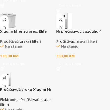
Dodaj u korpu
Dodaj u korpu
Xiaomi filter za preč. Elite
Mi prečišćivač vazduha 4
CADR 400m3/h, 28-48 m2
Pročišćivači zraka i filteri
Pročišćivači zraka i filteri
Na stanju
Na stanju
138,00
KM
333,00
KM
Dodaj u korpu
Dodaj u korpu
Pročišćivač zraka Xiaomi Mi
Smart purifier 6 BHR08MZEU
Elektronika
,
Pročišćivači zraka i
filteri
Na stanju