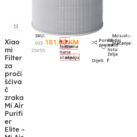
Click to enlarge
SKU:
Metode
Poredi
Dodaj
181,00
KM
Xiao
003-
plaćanja:
proizvod
na
Nema
Nema
mi
listu
25055
na
na
želja
Filter
stanju
stanju
Dijeli:
za
proči
šćiva
č
zraka
Mi Air
Purifi
er
Elite –