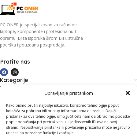
PC ONER je specijalizovan za računare,
laptope, komponente i profesionalnu IT
opremu. Brza isporuka širom BiH, stručna
podrška i pouzdana postprodaja.
Pratite nas
Kategorije
Kupovina i podrška
Upravljanje pristankom
Moj račun
Kontakt informacije
Kako bismo pružili najbolje iskustvo, koristimo tehnologije poput
kolačića za pohranu i/ili pristup informacijama o uređaju. Dajući
Branilaca Bosne, 75 300 Lukavac
pristanak za ove tehnologije, omogućit ćete nam da obradimo podatke
poput ponašanja pri pretraživanju ili jedinstvenih ID-ova na ovoj
+387 35 555 999
stranici. Nepoštivanje pristanka ili povlačenje pristanka može negativno
utjecati na određene funkcije i značajke.
info@pconer.ba