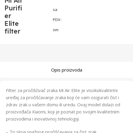
Mi Air
Purifi
sa
er
PDV-
Elite
filter
om
Opis proizvoda
Filter za pročišćivač zraka Mi Air Elite je visokokvalitetni
uređaj za pročišćavanje zraka koji će vam osigurati čist i
zdrav zrak u vašem domu ili uredu. Ovaj model dolazi od
proizvođača Xiaomi, koji je poznat po svojim kvalitetnim
proizvodima i inovativnoj tehnologiji.
– Tri sloja snažnog pročišćavanja za čist zrak