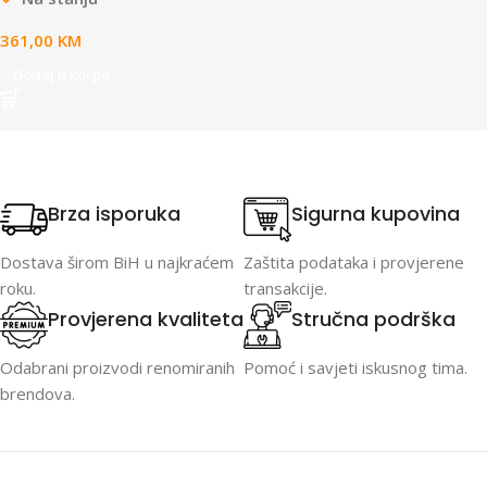
361,00
KM
Dodaj u korpu
Brza isporuka
Sigurna kupovina
Dostava širom BiH u najkraćem
Zaštita podataka i provjerene
roku.
transakcije.
Provjerena kvaliteta
Stručna podrška
Odabrani proizvodi renomiranih
Pomoć i savjeti iskusnog tima.
brendova.