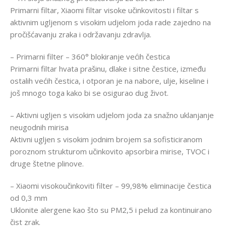
Primarni filtar, Xiaomi filtar visoke učinkovitosti i filtar s
aktivnim ugljenom s visokim udjelom joda rade zajedno na
pročišćavanju zraka i održavanju zdravlja.
– Primarni filter – 360° blokiranje većih čestica
Primarni filtar hvata prašinu, dlake i sitne čestice, između
ostalih većih čestica, i otporan je na nabore, ulje, kiseline i
još mnogo toga kako bi se osigurao dug život.
– Aktivni ugljen s visokim udjelom joda za snažno uklanjanje
neugodnih mirisa
Aktivni ugljen s visokim jodnim brojem sa sofisticiranom
poroznom strukturom učinkovito apsorbira mirise, TVOC i
druge štetne plinove.
– Xiaomi visokoučinkoviti filter – 99,98% eliminacije čestica
od 0,3 mm
Uklonite alergene kao što su PM2,5 i pelud za kontinuirano
čist zrak.