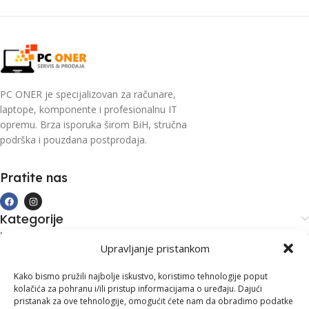
PC ONER je specijalizovan za računare,
laptope, komponente i profesionalnu IT
opremu. Brza isporuka širom BiH, stručna
podrška i pouzdana postprodaja.
Pratite nas
Kategorije
Kupovina i podrška
Upravljanje pristankom
Moj račun
Kontakt informacije
Kako bismo pružili najbolje iskustvo, koristimo tehnologije poput
kolačića za pohranu i/ili pristup informacijama o uređaju. Dajući
Branilaca Bosne, 75 300 Lukavac
pristanak za ove tehnologije, omogućit ćete nam da obradimo podatke