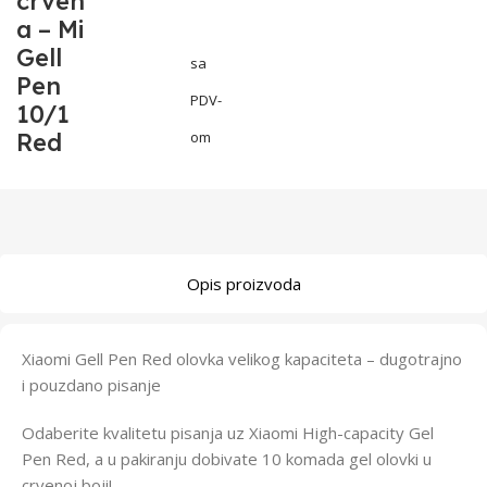
crven
a – Mi
Gell
sa
Pen
PDV-
10/1
Red
om
Opis proizvoda
Xiaomi Gell Pen Red olovka velikog kapaciteta – dugotrajno
i pouzdano pisanje
Odaberite kvalitetu pisanja uz Xiaomi High-capacity Gel
Pen Red, a u pakiranju dobivate 10 komada gel olovki u
crvenoj boji!