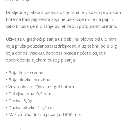
Dosljedna glatkoća pisanja osigurana je visokim protokom
tinte na bazi pigmenta koja ne uzrokuje mrlje na papiru
kako bi pisanje ili crtanje uvijek bilo u potpunosti uredno.
Uživajte u glatkoći pisanja uz debljinu olovke od 0,5 mm
koja pruža pouzdanost i izdržljivost, a uz težinu od 8,5 g
koja donosi visoku udobnost nikada nećete osjetiti
opterećenje tijekom dužeg pisanja.
• Boja tinte: crvena
• Boja olovke: prozirna
• Vrsta olovke: Olovka s gel tintom
• Debljina vrha: 0,5 mm
• Težina: 8,5g
• Dužina olovke: 14,5 cm
• Maksimalna dužina pisanja: 1600 met.