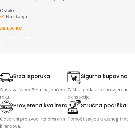
set za montažu 6 panela
Ostalo
Na stanju
284,00
KM
Dodaj u korpu
Brza isporuka
Sigurna kupovina
Dostava širom BiH u najkraćem
Zaštita podataka i provjerene
roku.
transakcije.
Provjerena kvaliteta
Stručna podrška
Odabrani proizvodi renomiranih
Pomoć i savjeti iskusnog tima.
brendova.