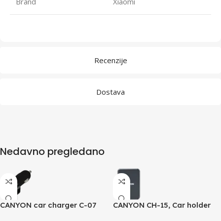
Brand
Xiaomi
Recenzije
Dostava
Nedavno pregledano
CANYON car charger C-07
CANYON CH-15, Car holder
QC 3.0 2.4A/3USB-A Black
and wireless charger