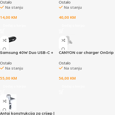
Ostalo
Ostalo
MegaFix, C-15, 15W, Input:
Na stanju
Na stanju
USB-C: 5V/2A, 9V/3A;
Output: 5W, 7.5W, 10W,
14,00
KM
40,00
KM
15W;89*65*12mm,0.195kg,bla
ck
Dodaj u korpu
Dodaj u korpu
Samsung 40W Duo USB-C +
CANYON car charger OnGrip
USB-A Car Charger (max
105 15W Qi2 Wireless White
Ostalo
Ostalo
25W + max 15W, cable not
Na stanju
Na stanju
included) Black
55,00
KM
56,00
KM
Dodaj u korpu
Dodaj u korpu
Antai konstrukcija za crijep |