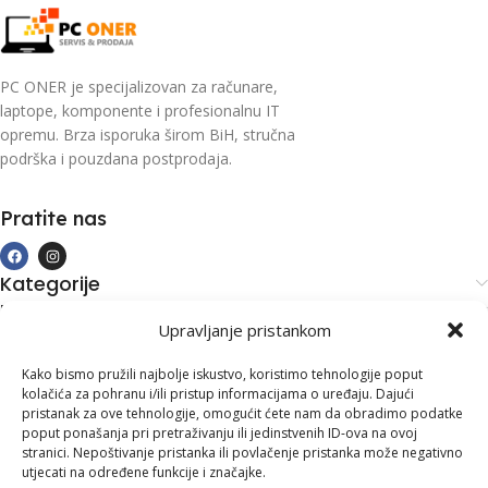
PC ONER je specijalizovan za računare,
laptope, komponente i profesionalnu IT
opremu. Brza isporuka širom BiH, stručna
podrška i pouzdana postprodaja.
Pratite nas
Kategorije
Kupovina i podrška
Upravljanje pristankom
Moj račun
Kontakt informacije
Kako bismo pružili najbolje iskustvo, koristimo tehnologije poput
kolačića za pohranu i/ili pristup informacijama o uređaju. Dajući
Branilaca Bosne, 75 300 Lukavac
pristanak za ove tehnologije, omogućit ćete nam da obradimo podatke
poput ponašanja pri pretraživanju ili jedinstvenih ID-ova na ovoj
+387 35 555 999
stranici. Nepoštivanje pristanka ili povlačenje pristanka može negativno
utjecati na određene funkcije i značajke.
info@pconer.ba