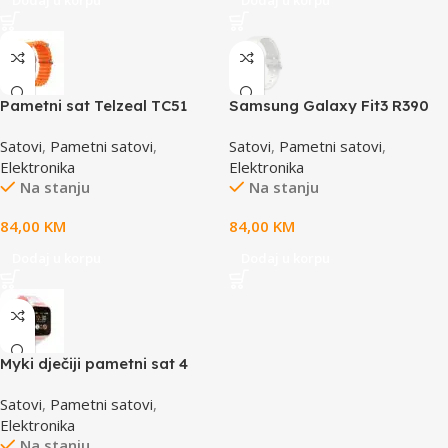
Pametni sat Telzeal TC51
Samsung Galaxy Fit3 R390
orange
Silver
Satovi
,
Pametni satovi
,
Satovi
,
Pametni satovi
,
Elektronika
Elektronika
Na stanju
Na stanju
84,00
KM
84,00
KM
Dodaj u korpu
Dodaj u korpu
Myki dječiji pametni sat 4
White/Pink, GPS, SIM,
Satovi
,
Pametni satovi
,
LOCATION, CALLS, CHAT,
Elektronika
SOS
Na stanju