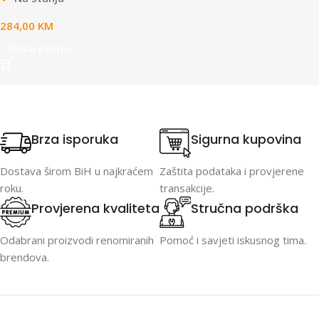
284,00
KM
Dodaj u korpu
Brza isporuka
Sigurna kupovina
Dostava širom BiH u najkraćem
Zaštita podataka i provjerene
roku.
transakcije.
Provjerena kvaliteta
Stručna podrška
Odabrani proizvodi renomiranih
Pomoć i savjeti iskusnog tima.
brendova.