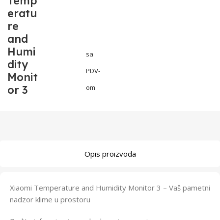
Temp
eratu
re
and
Humi
sa
dity
PDV-
Monit
or 3
om
Opis proizvoda
Xiaomi Temperature and Humidity Monitor 3 – Vaš pametni
nadzor klime u prostoru