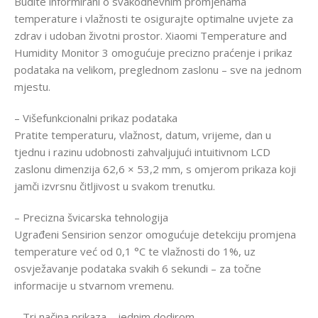
Budite informirani o svakodnevnim promjenama
temperature i vlažnosti te osigurajte optimalne uvjete za
zdrav i udoban životni prostor. Xiaomi Temperature and
Humidity Monitor 3 omogućuje precizno praćenje i prikaz
podataka na velikom, preglednom zaslonu – sve na jednom
mjestu.
– Višefunkcionalni prikaz podataka
Pratite temperaturu, vlažnost, datum, vrijeme, dan u
tjednu i razinu udobnosti zahvaljujući intuitivnom LCD
zaslonu dimenzija 62,6 × 53,2 mm, s omjerom prikaza koji
jamči izvrsnu čitljivost u svakom trenutku.
– Precizna švicarska tehnologija
Ugrađeni Sensirion senzor omogućuje detekciju promjena
temperature već od 0,1 °C te vlažnosti do 1%, uz
osvježavanje podataka svakih 6 sekundi – za točne
informacije u stvarnom vremenu.
– Tri načina prikaza – jednim dodirom