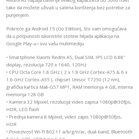
tako da možete uživati ​​u satima korištenja bez potrebe za
punjenjem.
Pokreće ga Android 15 (Go Edition), što vam omogućava
da u potpunosti iskoristite stotine hiljada aplikacija na
Google Play-u i svu vašu multimediju.
• Smartphone Xiaomi Redmi A5, Dual SIM, IPS LCD 6.88"
display, rezolucija 720 x 1640, 120Hz
• CPU Octa Core 1.8 GHz ( 2 x 1.8 GHz Cortex-A75 & 6 x
1.6 GHz Cortex-A55 ), chipset Unisoc T7250 (12 nm),
grafička kartica Mali-G57 MP1, RAM memorija 4 GB, interna
memorija 128 GB
• Kamera 32 Mpixel, rezolucija video zapisa 1080p@30fps,
HDR, LED flash
• Prednja kamera 8 Mpixel, video zapis 1080p@30fps,
HDR
• Povezivost Wi-Fi 802.11 a/b/g/n/ac, dual-band, Bluetooth
5.2 LE, GPS, USB type C 2.0