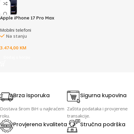
Apple iPhone 17 Pro Max
256GB Deep Blue
Mobilni telefoni
Na stanju
3.474,00
KM
Dodaj u korpu
Brza isporuka
Sigurna kupovina
Dostava širom BiH u najkraćem
Zaštita podataka i provjerene
roku.
transakcije.
Provjerena kvaliteta
Stručna podrška