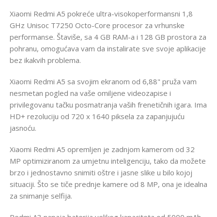
Xiaomi Redmi A5 pokreće ultra-visokoperformansni 1,8
GHz Unisoc T7250 Octo-Core procesor za vrhunske
performanse. Štaviše, sa 4 GB RAM-a i 128 GB prostora za
pohranu, omogućava vam da instalirate sve svoje aplikacije
bez ikakvih problema.
Xiaomi Redmi A5 sa svojim ekranom od 6,88" pruža vam
nesmetan pogled na vaše omiljene videozapise i
privilegovanu tačku posmatranja vaših frenetičnih igara. Ima
HD+ rezoluciju od 720 x 1640 piksela za zapanjujuću
jasnoću.
Xiaomi Redmi A5 opremljen je zadnjom kamerom od 32
MP optimiziranom za umjetnu inteligenciju, tako da možete
brzo i jednostavno snimiti oštre i jasne slike u bilo kojoj
situaciji. Što se tiče prednje kamere od 8 MP, ona je idealna
za snimanje selfija.
Redmi A3 napaja baterija velikog kapaciteta od 5000 mAh