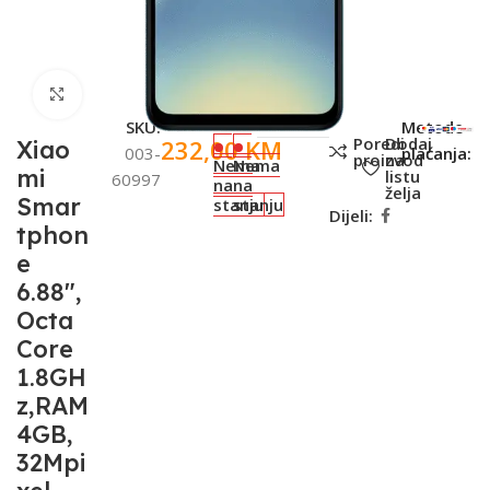
Click to enlarge
SKU:
Metode
Poredi
Dodaj
232,00
KM
Xiao
003-
plaćanja:
proizvod
na
Nema
Nema
mi
listu
60997
na
na
želja
Smar
stanju
stanju
Dijeli:
tphon
e
6.88",
Octa
Core
1.8GH
z,RAM
4GB,
32Mpi