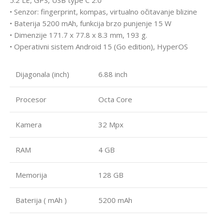
• Senzor: fingerprint, kompas, virtualno očitavanje blizine
• Baterija 5200 mAh, funkcija brzo punjenje 15 W
• Dimenzije 171.7 x 77.8 x 8.3 mm, 193 g.
• Operativni sistem Android 15 (Go edition), HyperOS
Dijagonala (inch)
6.88 inch
Procesor
Octa Core
Kamera
32 Mpx
RAM
4 GB
Memorija
128 GB
Baterija ( mAh )
5200 mAh