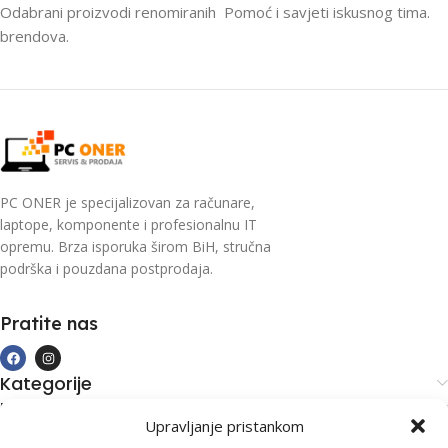
Odabrani proizvodi renomiranih
Pomoć i savjeti iskusnog tima.
brendova.
PC ONER je specijalizovan za računare,
laptope, komponente i profesionalnu IT
opremu. Brza isporuka širom BiH, stručna
podrška i pouzdana postprodaja.
Pratite nas
Kategorije
Kupovina i podrška
Upravljanje pristankom
Moj račun