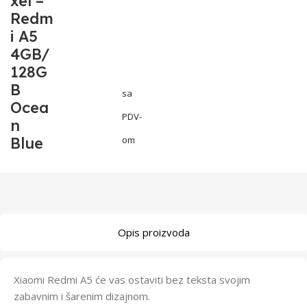
xel –
Redm
i A5
4GB/
128G
B
sa
Ocea
PDV-
n
Blue
om
Opis proizvoda
Xiaomi Redmi A5 će vas ostaviti bez teksta svojim
zabavnim i šarenim dizajnom.