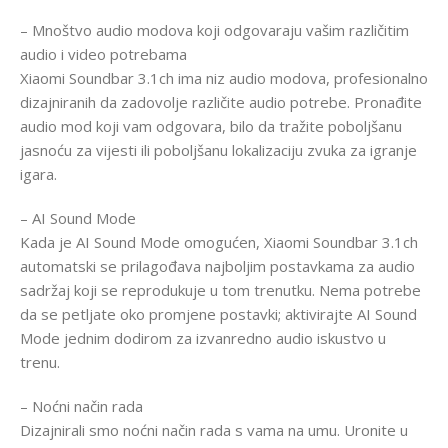
– Mnoštvo audio modova koji odgovaraju vašim različitim
audio i video potrebama
Xiaomi Soundbar 3.1ch ima niz audio modova, profesionalno
dizajniranih da zadovolje različite audio potrebe. Pronađite
audio mod koji vam odgovara, bilo da tražite poboljšanu
jasnoću za vijesti ili poboljšanu lokalizaciju zvuka za igranje
igara.
– AI Sound Mode
Kada je AI Sound Mode omogućen, Xiaomi Soundbar 3.1ch
automatski se prilagođava najboljim postavkama za audio
sadržaj koji se reprodukuje u tom trenutku. Nema potrebe
da se petljate oko promjene postavki; aktivirajte AI Sound
Mode jednim dodirom za izvanredno audio iskustvo u
trenu.
– Noćni način rada
Dizajnirali smo noćni način rada s vama na umu. Uronite u