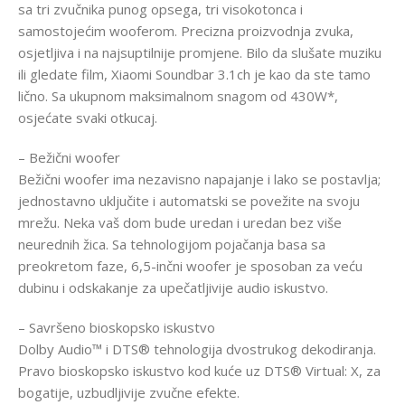
sa tri zvučnika punog opsega, tri visokotonca i
samostojećim wooferom. Precizna proizvodnja zvuka,
osjetljiva i na najsuptilnije promjene. Bilo da slušate muziku
ili gledate film, Xiaomi Soundbar 3.1ch je kao da ste tamo
lično. Sa ukupnom maksimalnom snagom od 430W*,
osjećate svaki otkucaj.
– Bežični woofer
Bežični woofer ima nezavisno napajanje i lako se postavlja;
jednostavno uključite i automatski se povežite na svoju
mrežu. Neka vaš dom bude uredan i uredan bez više
neurednih žica. Sa tehnologijom pojačanja basa sa
preokretom faze, 6,5-inčni woofer je sposoban za veću
dubinu i odskakanje za upečatljivije audio iskustvo.
– Savršeno bioskopsko iskustvo
Dolby Audio™ i DTS® tehnologija dvostrukog dekodiranja.
Pravo bioskopsko iskustvo kod kuće uz DTS® Virtual: X, za
bogatije, uzbudljivije zvučne efekte.