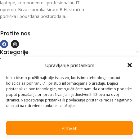
laptope, komponente i profesionalnu IT
opremu. Brza isporuka širom BiH, stručna
podrška i pouzdana postprodaja.
Pratite nas
Kategorije
Kupovina i podrška
Upravljanje pristankom
Moj račun
Kontakt informacije
Kako bismo pružili najbolje iskustvo, koristimo tehnologije poput
kolačića za pohranu i/ili pristup informacijama o uređaju. Dajući
Branilaca Bosne, 75 300 Lukavac
pristanak za ove tehnologije, omogućit ćete nam da obradimo podatke
poput ponašanja pri pretraživanju ili jedinstvenih ID-ova na ovoj
+387 35 555 999
stranici. Nepoštivanje pristanka ili povlačenje pristanka može negativno
utjecati na određene funkcije i značajke.
info@pconer.ba
ID: 4210115760008
Prihvati
PDV : 210115760008