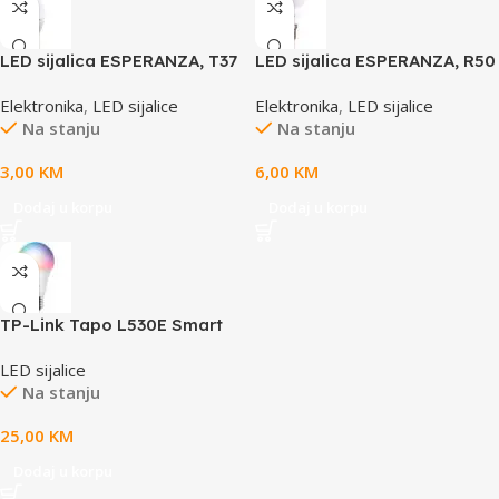
LED sijalica ESPERANZA, T37
LED sijalica ESPERANZA, R50
E14 3W, warm white, A+, 580
E14 8W, warm white, A+, 720
Elektronika
,
LED sijalice
Elektronika
,
LED sijalice
lm, ELL148
lm, ELL162
Na stanju
Na stanju
3,00
KM
6,00
KM
Dodaj u korpu
Dodaj u korpu
TP-Link Tapo L530E Smart
Wi-Fi Light Bulb, Multicolor,
LED sijalice
2.4 GHz, IEEE 802.11b/g/n,
Na stanju
E27 Base, 220–240 V, 50/60
Hz, 2,500 K – 6,500 K,
25,00
KM
Multicolor, No Hub Required,
Voice Control (works with
Dodaj u korpu
Amazon Alexa and Google