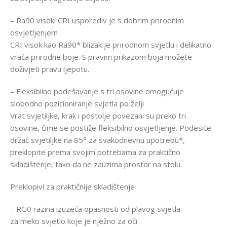
– Ra90 visoki CRI usporediv je s dobrim prirodnim
osvjetljenjem
CRI visok kao Ra90* blizak je prirodnom svjetlu i delikatno
vraća prirodne boje. S pravim prikazom boja možete
doživjeti pravu ljepotu.
– Fleksibilno podešavanje s tri osovine omogućuje
slobodno pozicioniranje svjetla po želji
Vrat svjetiljke, krak i postolje povezani su preko tri
osovine, čime se postiže fleksibilno osvjetljenje. Podesite
držač svjetiljke na 85° za svakodnevnu upotrebu*,
preklopite prema svojim potrebama za praktično
skladištenje, tako da ne zauzima prostor na stolu.
Preklopivi za praktičnije skladištenje
– RG0 razina izuzeća opasnosti od plavog svjetla
za meko svjetlo koje je nježno za oči