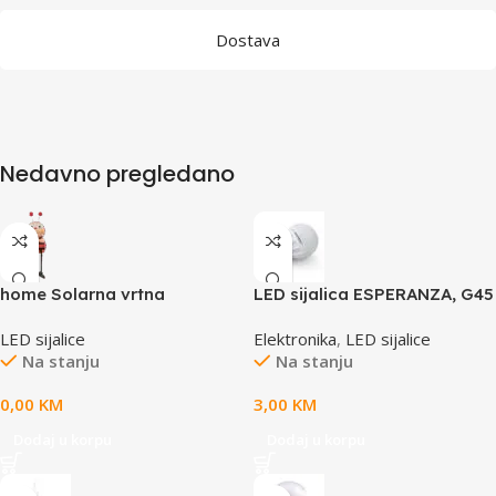
Dostava
Nedavno pregledano
home Solarna vrtna
LED sijalica ESPERANZA, G45
svjetiljka, bubamara –
E14 5W, warm white, A+, 480
LED sijalice
Elektronika
,
LED sijalice
MX645
lm, ELL115
Na stanju
Na stanju
0,00
KM
3,00
KM
Dodaj u korpu
Dodaj u korpu