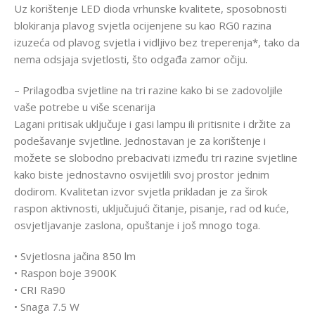
Uz korištenje LED dioda vrhunske kvalitete, sposobnosti
blokiranja plavog svjetla ocijenjene su kao RG0 razina
izuzeća od plavog svjetla i vidljivo bez treperenja*, tako da
nema odsjaja svjetlosti, što odgađa zamor očiju.
– Prilagodba svjetline na tri razine kako bi se zadovoljile
vaše potrebe u više scenarija
Lagani pritisak uključuje i gasi lampu ili pritisnite i držite za
podešavanje svjetline. Jednostavan je za korištenje i
možete se slobodno prebacivati ​​između tri razine svjetline
kako biste jednostavno osvijetlili svoj prostor jednim
dodirom. Kvalitetan izvor svjetla prikladan je za širok
raspon aktivnosti, uključujući čitanje, pisanje, rad od kuće,
osvjetljavanje zaslona, ​​opuštanje i još mnogo toga.
• Svjetlosna jačina 850 lm
• Raspon boje 3900K
• CRI Ra90
• Snaga 7.5 W