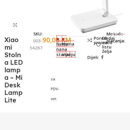
Click to enlarge
SKU:
Metode
Poredi
Dodaj
90,00
KM
Xiao
003-
plaćanja:
proizvod
na
Nema
Nema
mi
listu
54267
na
na
želja
Stoln
stanju
stanju
Dijeli:
a LED
lamp
a – Mi
sa
Desk
PDV-
Lamp
Lite
om