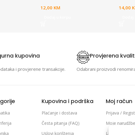
stic)
12,00
KM
14,00
Dodaj u korpu
Dodaj 
gurna kupovina
Provjerena kvali
odataka i provjerene transakcije.
Odabrani proizvodi renomir
gorije
Kupovina i podrška
Moj račun
atika
Plaćanje i dostava
Prijava / Regist
iferija
Česta pitanja (FAQ)
Moje narudžb
onika
Uslovi korištenja
Lista želja