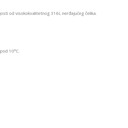
njosti od visokokvalitetnog 316L nerđajućeg čelika.
spod 10°C.