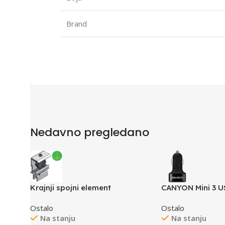
Brand
Nedavno pregledano
Krajnji spojni element
CANYON Mini 3 U
adapter, Input 1
Ostalo
Ostalo
5V-3.1A, black r
Na stanju
Na stanju
coating+black me