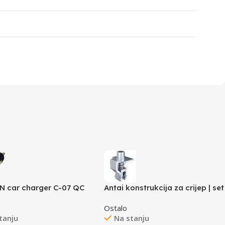
 car charger C-07 QC
Antai konstrukcija za crijep | set
4A/3USB-A Black
za montažu 6 panela
Ostalo
tanju
Na stanju