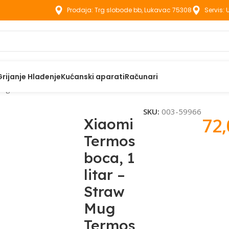
Prodaja: Trg slobode bb, Lukavac 75308
Servis:
Grijanje Hlađenje
Kućanski aparati
Računari
 Mug Termos 1L
SKU:
003-59966
72
Xiaomi
Termos
boca, 1
litar –
Straw
Mug
Termos