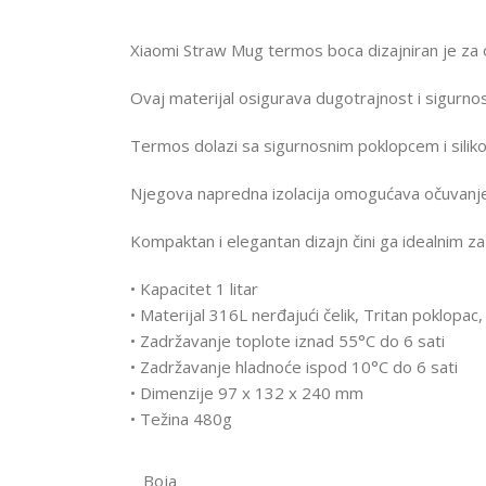
Xiaomi Straw Mug termos boca dizajniran je za od
Ovaj materijal osigurava dugotrajnost i sigurno
Termos dolazi sa sigurnosnim poklopcem i sil
Njegova napredna izolacija omogućava očuvanje t
Kompaktan i elegantan dizajn čini ga idealnim za
• Kapacitet 1 litar
• Materijal 316L nerđajući čelik, Tritan poklopac, 
• Zadržavanje toplote iznad 55°C do 6 sati
• Zadržavanje hladnoće ispod 10°C do 6 sati
• Dimenzije 97 x 132 x 240 mm
• Težina 480g
Boja