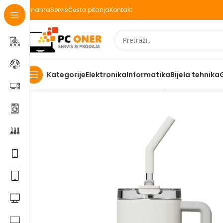
O nama
Servis
Česta pitanja
Kontakt
Elektronika
Informatika
Bijela tehnika
Kategorije
Početna
Ostalo
Xiaomi Termos boca, 1 litar – Straw