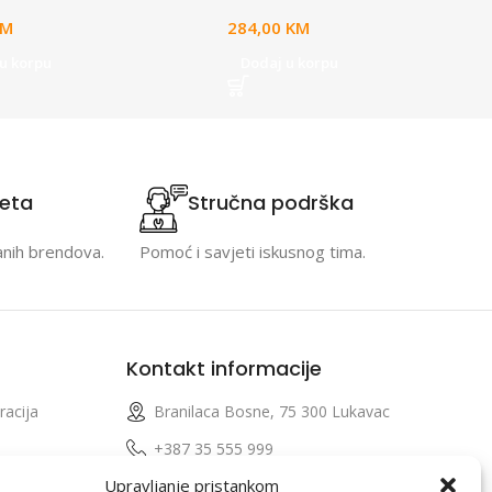
KM
284,00
KM
u korpu
Dodaj u korpu
teta
Stručna podrška
anih brendova.
Pomoć i savjeti iskusnog tima.
Kontakt informacije
racija
Branilaca Bosne, 75 300 Lukavac
e
+387 35 555 999
Upravljanje pristankom
info@pconer.ba