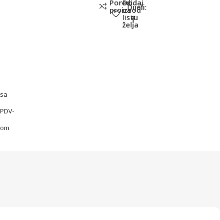
Poredi
Dodaj
Dijeli:
proizvod
na
listu
želja
sa
PDV-
om