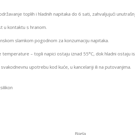
ržavanje toplih i hladnih napitaka do 6 sati, zahvaljujući unutraš
st u kontaktu s hranom.
ikonskom slamkom pogodnom za konzumaciju napitaka.
emperature – topli napici ostaju iznad 55°C, dok hladni ostaju i
 svakodnevnu upotrebu kod kuće, u kancelariji ili na putovanjima.
silikon
Bijela