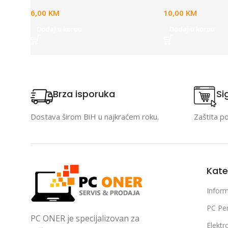
with USB is in pla
6,00
KM
10,00
KM
Dodaj u korpu
Dodaj u korpu
Brza isporuka
Si
Dostava širom BiH u najkraćem roku.
Zaštita p
Kate
Inform
PC Per
PC ONER je specijalizovan za
Elektr