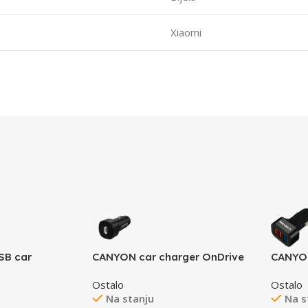
Xiaomi
SB car
CANYON car charger OnDrive
CANYON
2V-24V, Output
30 PD 30W USB-C Black
3.0 2.
Ostalo
Ostalo
ubber
Na stanju
Na s
tal ring (side