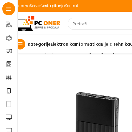
O nama
Servis
Česta pitanja
Kontakt
Elektronika
Informatika
Bijela tehnika
Kategorije
Početna
Laptopi Mobiteli IT
IT i gaming
IT oprema
E