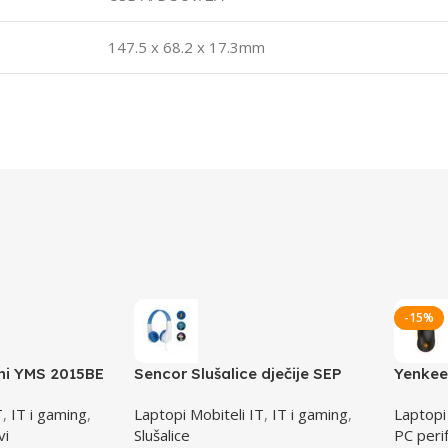
147.5 x 68.2 x 17.3mm
-15%
čni YMS 2015BE
Sencor Slušalice dječije SEP
Yenkee
255BL
INTRU
T
,
IT i gaming
,
Laptopi Mobiteli IT
,
IT i gaming
,
Laptopi
vi
Slušalice
PC perif