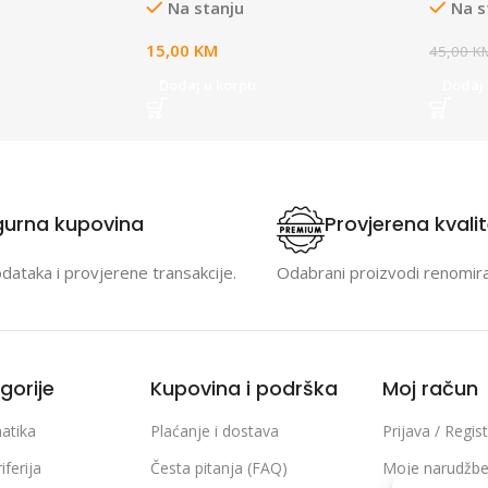
Na stanju
Na s
15,00
KM
45,00
K
Dodaj u korpu
Dodaj 
gurna kupovina
Provjerena kvali
odataka i provjerene transakcije.
Odabrani proizvodi renomir
gorije
Kupovina i podrška
Moj račun
atika
Plaćanje i dostava
Prijava / Regist
iferija
Česta pitanja (FAQ)
Moje narudžb