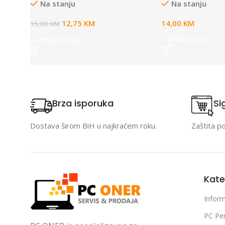
Na stanju
Na stanju
12,75
KM
14,00
KM
15,00
KM
Dodaj u korpu
Dodaj u korpu
Brza isporuka
Si
Dostava širom BiH u najkraćem roku.
Zaštita p
Kate
Inform
PC Per