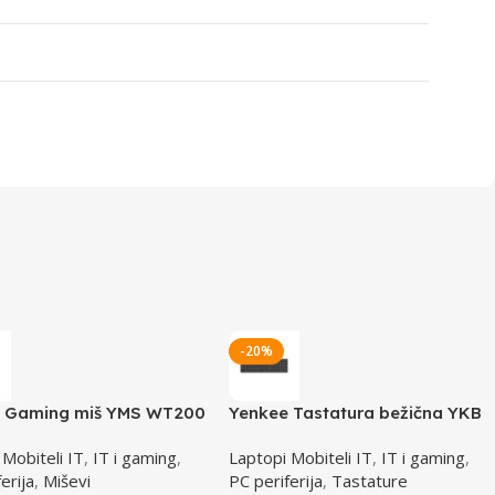
-20%
 Gaming miš YMS WT200
Yenkee Tastatura bežična YKB
DER
2000 CSBK
 Mobiteli IT
,
IT i gaming
,
Laptopi Mobiteli IT
,
IT i gaming
,
erija
,
Miševi
PC periferija
,
Tastature