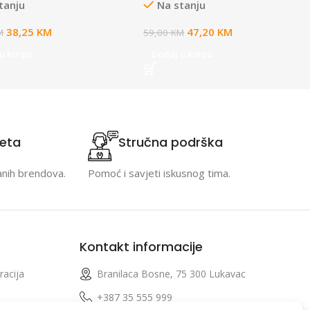
tanju
Na stanju
38,25
KM
47,20
KM
M
59,00
KM
u korpu
Dodaj u korpu
teta
Stručna podrška
anih brendova.
Pomoć i savjeti iskusnog tima.
Kontakt informacije
racija
Branilaca Bosne, 75 300 Lukavac
e
+387 35 555 999