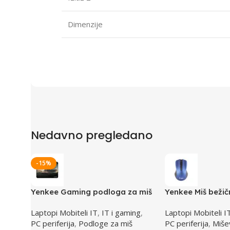
Dimenzije
Nedavno pregledano
-15%
Yenkee Gaming podloga za miš
Yenkee Miš beži
YPM WT47 CRUISER
Monaco
Laptopi Mobiteli IT
,
IT i gaming
,
Laptopi Mobiteli I
PC periferija
,
Podloge za miš
PC periferija
,
Miše