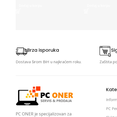
Dodaj u korpu
Dodaj u korpu
Brza isporuka
Si
Dostava širom BiH u najkraćem roku.
Zaštita p
Kate
Inform
PC Per
PC ONER je specijalizovan za