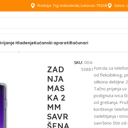
Prodaja: Trg slobode bb, Lukavac 75308
Servis:
Grijanje Hlađenje
Kućanski aparati
Računari
aci
ZADNJA MASKA 2 MM SAVRŠENA ZA SAMSUNG GALAXY A34
SKU:
004-
ZAD
Futrola za telefo
53881
od fleksibilnog, 
NJA
silikona debljine 
MAS
Tačno prijanja uz 
KA 2
podignuta ivica št
od grebanja. Pru
MM
korištenje telefo
SAVR
zadebljanja i is
savršeno štiti od 
ŠENA