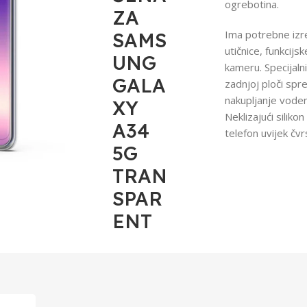
ogrebotina.
ZA
Ima potrebne izr
SAMS
utičnice, funkcijsk
UNG
kameru. Specijalni
GALA
zadnjoj ploči spr
nakupljanje vode
XY
Neklizajući silikon 
A34
telefon uvijek čvrs
5G
TRAN
SPAR
ENT