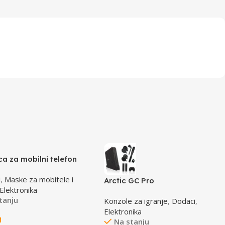
ca za mobilni telefon
CF-S3 pink-roza
i
,
Maske za mobitele i
0mm
Arctic GC Pro
Elektronika
tanju
Konzole za igranje
,
Dodaci
,
Elektronika
M
Na stanju