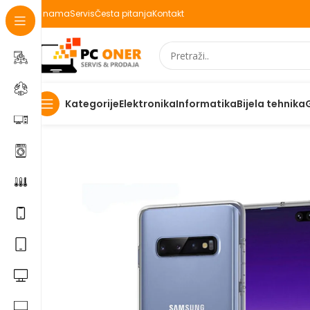
O nama
Servis
Česta pitanja
Kontakt
Elektronika
Informatika
Bijela tehnika
Kategorije
Početna
Elektronika
Mobiteli
Maske za mobitele i dod