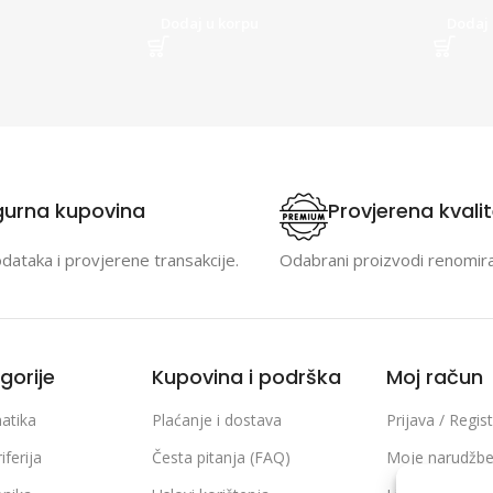
Dodaj u korpu
Dodaj 
gurna kupovina
Provjerena kvali
odataka i provjerene transakcije.
Odabrani proizvodi renomir
gorije
Kupovina i podrška
Moj račun
atika
Plaćanje i dostava
Prijava / Regist
iferija
Česta pitanja (FAQ)
Moje narudžb