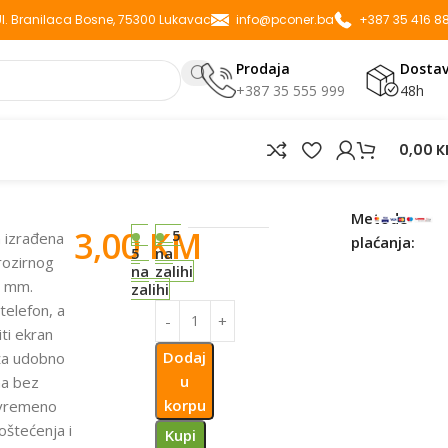
 Ul. Branilaca Bosne, 75300 Lukavac
info@pconer.ba
+387 35 416 8
Prodaja
Dosta
+387 35 555 999
48h
0,00
K
 5G TRANSPARENT
Metode
3,00
KM
5
n izrađena
plaćanja:
5
na
prozirnog
na
zalihi
2 mm.
zalihi
telefon, a
iti ekran
Dodaj
ža udobno
u
na bez
korpu
tovremeno
oštećenja i
Kupi