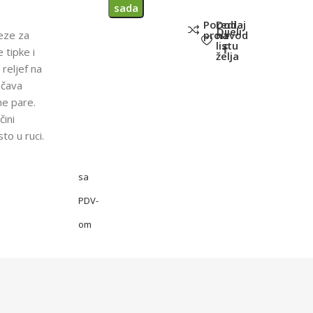
sada
Poredi
Dodaj
Dijeli:
eze za
proizvod
na
listu
e tipke i
želja
 reljef na
ečava
ne pare.
čini
to u ruci.
sa
PDV-
om