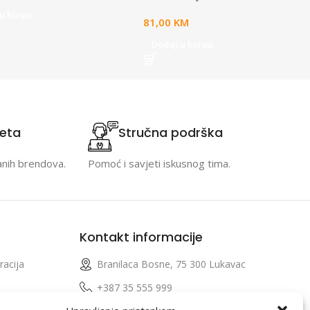
u korpu
81,00
KM
Dodaj u korpu
teta
Stručna podrška
anih brendova.
Pomoć i savjeti iskusnog tima.
Kontakt informacije
racija
Branilaca Bosne, 75 300 Lukavac
e
+387 35 555 999