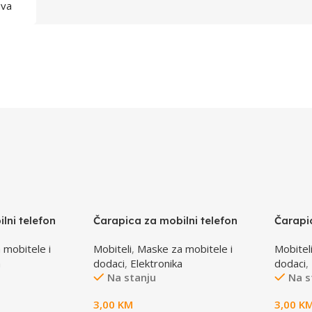
ava
lni telefon
Čarapica za mobilni telefon
Čarapi
za 65x100mm
SBOX MCF-S16 crveno-roza-
SBOX M
 mobitele i
Mobiteli
,
Maske za mobitele i
Mobitel
bijela 65x100mm
65x10
a
dodaci
,
Elektronika
dodaci
,
Na stanju
Na s
3,00
KM
3,00
K