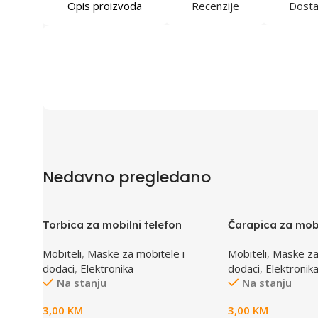
Opis proizvoda
Recenzije
Dost
Nedavno pregledano
Torbica za mobilni telefon
Čarapica za mobi
SBOX MCF-02 S 110x43x17mm
SBOX MCF-S1 ro
Mobiteli
,
Maske za mobitele i
Mobiteli
,
Maske za
dodaci
,
Elektronika
dodaci
,
Elektronik
Na stanju
Na stanju
3,00
KM
3,00
KM