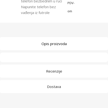
telefon bezbednim u ruci
PDV-
Napunite telefon bez
om
vađenja iz futrole
Opis proizvoda
Recenzije
Dostava