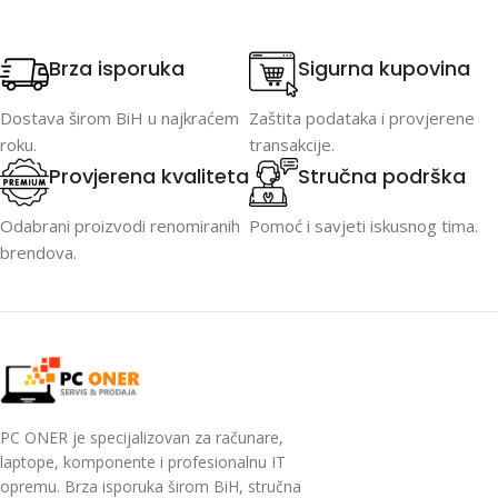
Brza isporuka
Sigurna kupovina
Dostava širom BiH u najkraćem
Zaštita podataka i provjerene
roku.
transakcije.
Provjerena kvaliteta
Stručna podrška
Odabrani proizvodi renomiranih
Pomoć i savjeti iskusnog tima.
brendova.
PC ONER je specijalizovan za računare,
laptope, komponente i profesionalnu IT
opremu. Brza isporuka širom BiH, stručna