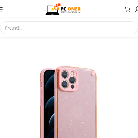
Početna
Elektronika
Mobiteli
Maske za mobitele i dodaci