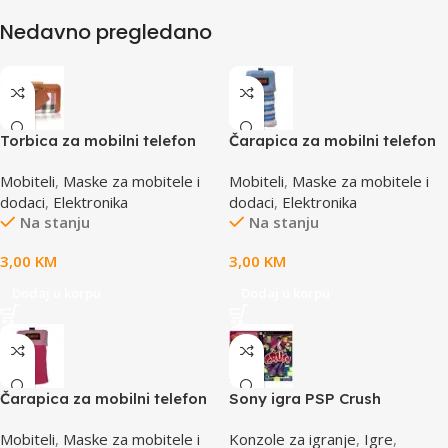
Nedavno pregledano
Torbica za mobilni telefon
Čarapica za mobilni telefon
SBOX MCF-02 S
SBOX MCF-S13 plavo-bijela
Mobiteli
,
Maske za mobitele i
Mobiteli
,
Maske za mobitele i
110x43x17mm
65x100mm
dodaci
,
Elektronika
dodaci
,
Elektronika
Na stanju
Na stanju
3,00
KM
3,00
KM
Dodaj u korpu
Dodaj u korpu
Čarapica za mobilni telefon
Sony igra PSP Crush
SBOX MCF-S3 pink-roza
Mobiteli
,
Maske za mobitele i
Konzole za igranje
,
Igre
,
65x100mm