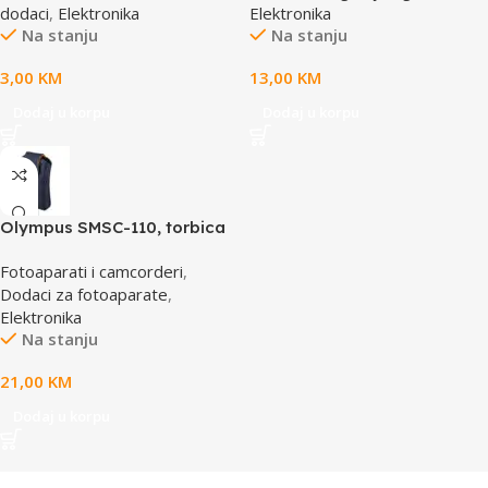
dodaci
,
Elektronika
Elektronika
Na stanju
Na stanju
3,00
KM
13,00
KM
Dodaj u korpu
Dodaj u korpu
Olympus SMSC-110, torbica
za VG aparate, smart soft
Fotoaparati i camcorderi
,
case, E0412112
Dodaci za fotoaparate
,
Elektronika
Na stanju
21,00
KM
Dodaj u korpu