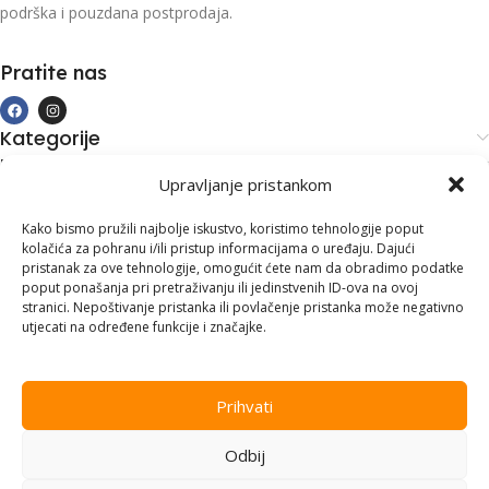
podrška i pouzdana postprodaja.
Pratite nas
Kategorije
Kupovina i podrška
Upravljanje pristankom
Moj račun
Kontakt informacije
Kako bismo pružili najbolje iskustvo, koristimo tehnologije poput
kolačića za pohranu i/ili pristup informacijama o uređaju. Dajući
Branilaca Bosne, 75 300 Lukavac
pristanak za ove tehnologije, omogućit ćete nam da obradimo podatke
poput ponašanja pri pretraživanju ili jedinstvenih ID-ova na ovoj
+387 35 555 999
stranici. Nepoštivanje pristanka ili povlačenje pristanka može negativno
utjecati na određene funkcije i značajke.
info@pconer.ba
ID: 4210115760008
Prihvati
PDV : 210115760008
Odbij
Copyright © 2025
PC ONER
, sva prava zadržana. Design by
ED-