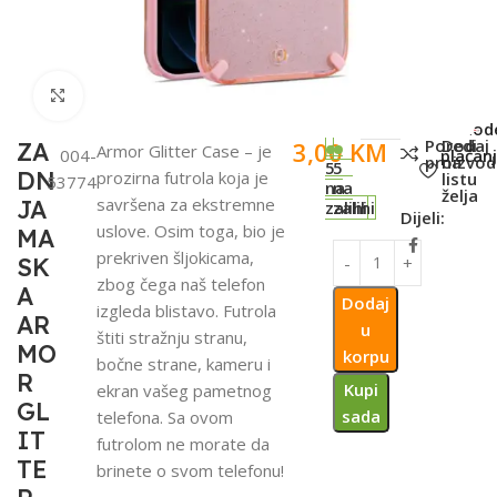
Click to enlarge
SKU:
Metod
Poredi
Dodaj
3,00
KM
ZA
Armor Glitter Case – je
004-
plaćanj
proizvod
na
5
5
DN
prozirna futrola koja je
listu
53774
na
na
želja
savršena za ekstremne
JA
zalihi
zalihi
Dijeli:
uslove. Osim toga, bio je
MA
prekriven šljokicama,
SK
zbog čega naš telefon
A
Dodaj
izgleda blistavo. Futrola
AR
u
štiti stražnju stranu,
MO
korpu
bočne strane, kameru i
R
Kupi
ekran vašeg pametnog
GL
sada
telefona. Sa ovom
IT
futrolom ne morate da
TE
brinete o svom telefonu!