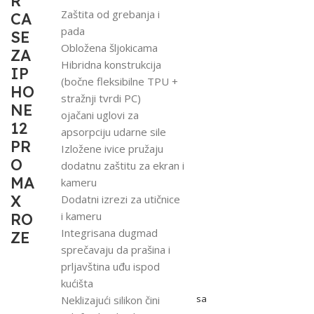
R
Zaštita od grebanja i
CA
pada
SE
Obložena šljokicama
ZA
Hibridna konstrukcija
IP
(bočne fleksibilne TPU +
HO
stražnji tvrdi PC)
NE
ojačani uglovi za
12
apsorpciju udarne sile
PR
Izložene ivice pružaju
O
dodatnu zaštitu za ekran i
MA
kameru
X
Dodatni izrezi za utičnice
i kameru
RO
Integrisana dugmad
ZE
sprečavaju da prašina i
prljavština uđu ispod
kućišta
sa
Neklizajući silikon čini