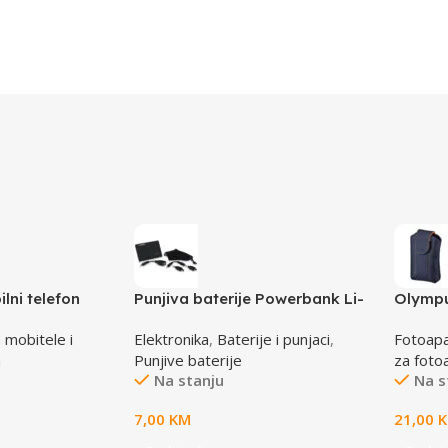
lni telefon
Punjiva baterije Powerbank Li-
Olympu
lena
Ion Polymer 1500mAh 168267
VG apa
 mobitele i
Elektronika
,
Baterije i punjaci
,
Fotoapa
MANHATTAN
E04121
a
Punjive baterije
za foto
Na stanju
Na s
7,00
KM
21,00