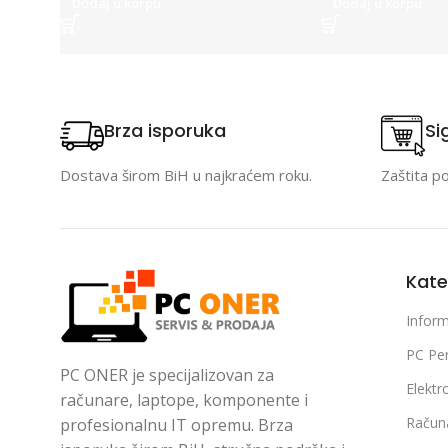
Dodaj u korpu
Dodaj u korpu
Brza isporuka
Si
Dostava širom BiH u najkraćem roku.
Zaštita p
Kate
Inform
PC Per
PC ONER je specijalizovan za
Elektr
računare, laptope, komponente i
Račun
profesionalnu IT opremu. Brza