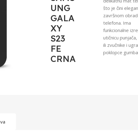
delikatnu mat te
UNG
što je čini eleg
završnom obra
GALA
telefona. Ima
XY
funkcionalne izr
S23
utičnicu punjača
ili zvučnike i ug
FE
poklopce gumba
CRNA
ava