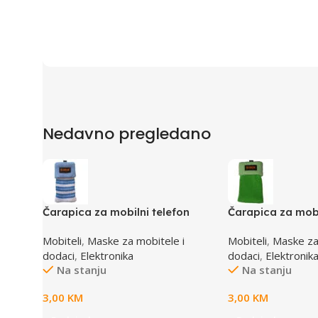
Nedavno pregledano
Čarapica za mobilni telefon
Čarapica za mobi
SBOX MCF-S13 plavo-bijela
SBOX MCF-S5 ze
Mobiteli
,
Maske za mobitele i
Mobiteli
,
Maske za
65x100mm
65x100mm
dodaci
,
Elektronika
dodaci
,
Elektronik
Na stanju
Na stanju
3,00
KM
3,00
KM