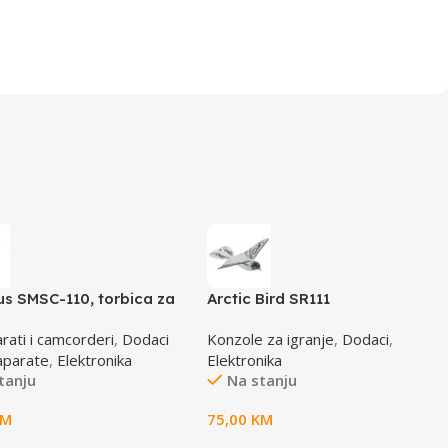
s SMSC-110, torbica za
Arctic Bird SR111
rate, smart soft case,
rati i camcorderi
,
Dodaci
Konzole za igranje
,
Dodaci
,
12
aparate
,
Elektronika
Elektronika
tanju
Na stanju
KM
75,00
KM