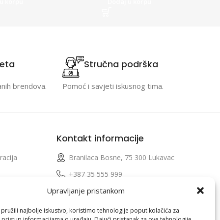
u korpu
Dodaj u korpu
teta
Stručna podrška
anih brendova.
Pomoć i savjeti iskusnog tima.
Kontakt informacije
racija
Branilaca Bosne, 75 300 Lukavac
e
+387 35 555 999
Upravljanje pristankom
info@pconer.ba
izvoda
ID: 4210115760008
ružili najbolje iskustvo, koristimo tehnologije poput kolačića za
i pristup informacijama o uređaju. Dajući pristanak za ove tehnologije,