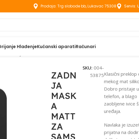
Prodaja: Trg slobode bb, Lukavac 75308
Servis:
Grijanje Hlađenje
Kućanski aparati
Računari
aci
ZADNJA MASKA MATT ZA SAMSUNG GALAXY S23 FE CRNA
SKU:
004-
ZADN
Klasični preklop
53875
mekog mat silik
JA
Dobro pristaje 
MASK
telefon, a blago
A
zaobljene ivice š
uređaja.
MATT
ZA
Navlaka je izuze
prijatna na dodir
SAMS