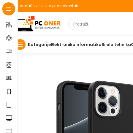
O nama
Servis
Česta pitanja
Kontakt
Elektronika
Informatika
Bijela tehnika
Kategorije
Početna
Elektronika
Mobiteli
Maske za mobitele i dod