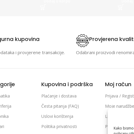
Dodaj u korpu
Dodaj 
gurna kupovina
Provjerena kvali
odataka i provjerene transakcije.
Odabrani proizvodi renomir
gorije
Kupovina i podrška
Moj račun
atika
Plaćanje i dostava
Prijava / Regist
iferija
Česta pitanja (FAQ)
Moje narudžb
onika
Uslovi korištenja
Lista želja
ari
Politika privatnosti
Poređenje pro
Kako bismo p
pohranu i/il