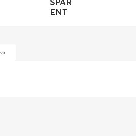
SPAR
ENT
ava