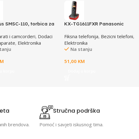
s SMSC-110, torbica za
KX-TG1611FXR Panasonic
rate, smart soft case,
telefon crno/crveni DECT CID
rati i camcorderi
,
Dodaci
Fiksna telefonija
,
Bezicni telefoni
,
12
aparate
,
Elektronika
Elektronika
tanju
Na stanju
KM
51,00
KM
u korpu
Dodaj u korpu
teta
Stručna podrška
anih brendova.
Pomoć i savjeti iskusnog tima.