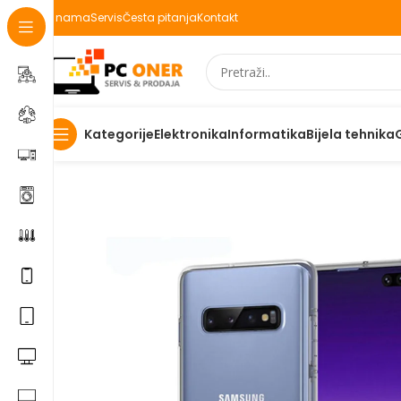
O nama
Servis
Česta pitanja
Kontakt
Elektronika
Informatika
Bijela tehnika
Kategorije
Početna
Elektronika
Mobiteli
Maske za mobitele i dod