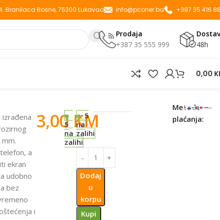
 Ul. Branilaca Bosne, 75300 Lukavac
info@pconer.ba
+387 35 416 8
Prodaja
Dosta
+387 35 555 999
48h
0,00
K
E 12 PRO 5G/POCO X5 PRO TRANSPARENT
Metode
3,00
KM
5
n izrađena
plaćanja:
5
na
prozirnog
na
zalihi
2 mm.
zalihi
telefon, a
iti ekran
Dodaj
ža udobno
u
na bez
korpu
tovremeno
oštećenja i
Kupi