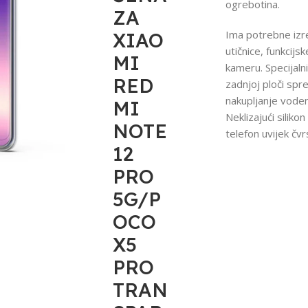
ogrebotina.
ZA
Ima potrebne izr
XIAO
utičnice, funkcijsk
MI
kameru. Specijalni
RED
zadnjoj ploči spr
nakupljanje vode
MI
Neklizajući silikon 
NOTE
telefon uvijek čvrs
12
PRO
5G/P
OCO
X5
PRO
TRAN