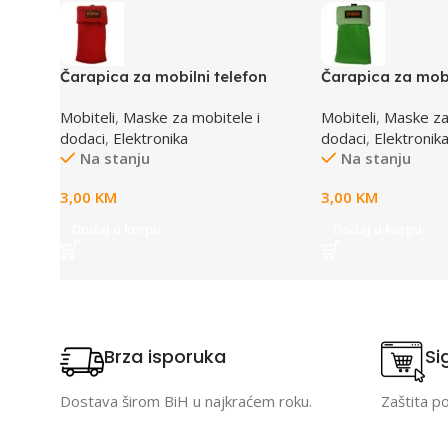
Čarapica za mobilni telefon
Čarapica za mobi
SBOX MCF-S8 crvena
SBOX MCF-S5 ze
Mobiteli
,
Maske za mobitele i
Mobiteli
,
Maske za
65x100mm
65x100mm
dodaci
,
Elektronika
dodaci
,
Elektronik
Na stanju
Na stanju
3,00
KM
3,00
KM
Dodaj u korpu
Dodaj u korpu
Brza isporuka
Si
Dostava širom BiH u najkraćem roku.
Zaštita p