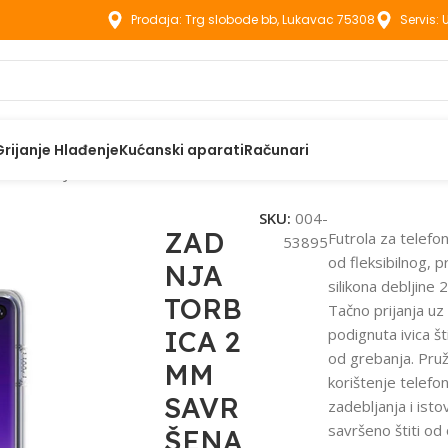
Prodaja: Trg slobode bb, Lukavac 75308
Servis:
Grijanje Hlađenje
Kućanski aparati
Računari
aci
ZADNJA TORBICA 2 MM SAVRŠENA ZA XIAOMI REDMI NOT
SKU:
004-
ZAD
Futrola za telefo
53895
od fleksibilnog, 
NJA
silikona debljine 
TORB
Tačno prijanja uz 
ICA 2
podignuta ivica št
od grebanja. Pru
MM
korištenje telefo
SAVR
zadebljanja i is
savršeno štiti od 
ŠENA