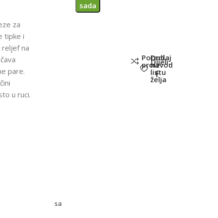
sada
eze za
e tipke i
 reljef na
Poredi
Dodaj
ečava
Dijeli:
proizvod
na
ne pare.
listu
želja
čini
to u ruci.
sa