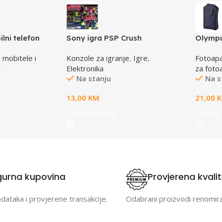
lni telefon
Sony igra PSP Crush
Olympu
lena
VG apa
 mobitele i
Konzole za igranje
,
Igre
,
Fotoapa
E04121
a
Elektronika
za foto
Na stanju
Na s
13,00
KM
21,00
Dodaj u korpu
Dodaj 
gurna kupovina
Provjerena kvali
odataka i provjerene transakcije.
Odabrani proizvodi renomir