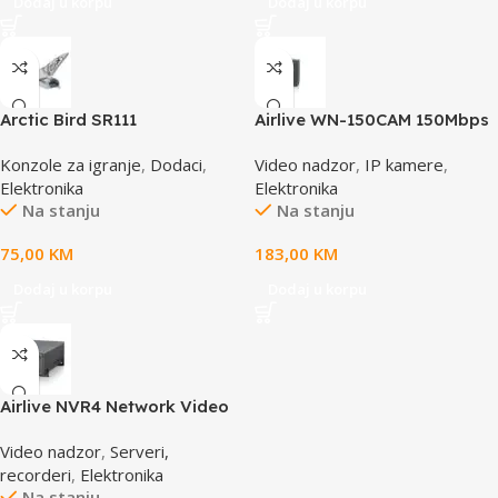
Dodaj u korpu
Dodaj u korpu
Arctic Bird SR111
Airlive WN-150CAM 150Mbps
Dual Stream IP camera
Konzole za igranje
,
Dodaci
,
Video nadzor
,
IP kamere
,
Elektronika
Elektronika
Na stanju
Na stanju
75,00
KM
183,00
KM
Dodaj u korpu
Dodaj u korpu
Airlive NVR4 Network Video
Recorder
Video nadzor
,
Serveri,
recorderi
,
Elektronika
Na stanju