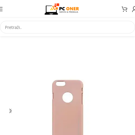
Početna
Elektronika
Mobiteli
Maske za mobitele i dodaci