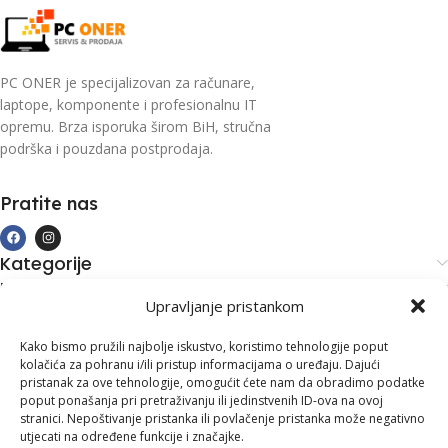
PC ONER je specijalizovan za računare,
laptope, komponente i profesionalnu IT
opremu. Brza isporuka širom BiH, stručna
podrška i pouzdana postprodaja.
Pratite nas
Kategorije
Kupovina i podrška
Upravljanje pristankom
Moj račun
Kontakt informacije
Kako bismo pružili najbolje iskustvo, koristimo tehnologije poput
kolačića za pohranu i/ili pristup informacijama o uređaju. Dajući
Branilaca Bosne, 75 300 Lukavac
pristanak za ove tehnologije, omogućit ćete nam da obradimo podatke
poput ponašanja pri pretraživanju ili jedinstvenih ID-ova na ovoj
+387 35 555 999
stranici. Nepoštivanje pristanka ili povlačenje pristanka može negativno
utjecati na određene funkcije i značajke.
info@pconer.ba