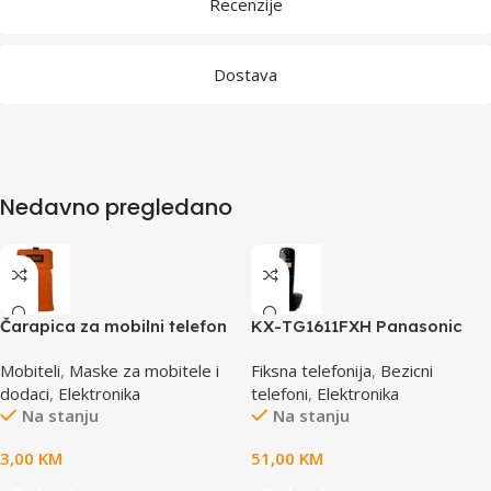
Recenzije
Dostava
Nedavno pregledano
Čarapica za mobilni telefon
KX-TG1611FXH Panasonic
SBOX MCF-S2 narandžasta
telefon crni DECT CID
Mobiteli
,
Maske za mobitele i
Fiksna telefonija
,
Bezicni
65x100mm
dodaci
,
Elektronika
telefoni
,
Elektronika
Na stanju
Na stanju
3,00
KM
51,00
KM