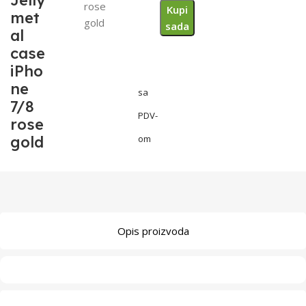
Jelly
rose
Kupi
met
gold
sada
al
case
iPho
ne
sa
7/8
PDV-
rose
gold
om
Opis proizvoda