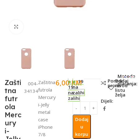
Click to enlarge
SKU:
Metode
Poredi
Dodaj
6,00
KM
Zašti
19
Zaštitna
004-
plaćanja:
proizvod
na
19
na
tna
futrola
listu
34134
na
zalihi
želja
Mercury
futr
zalihi
Dijeli:
i-Jelly
ola
metal
Merc
Dodaj
case
ury
u
iPhone
i-
korpu
7/8