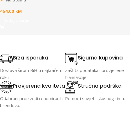
464,00
KM
Dodaj u korpu
Brza isporuka
Sigurna kupovina
Dostava širom BiH u najkraćem
Zaštita podataka i provjerene
roku.
transakcije.
Provjerena kvaliteta
Stručna podrška
Odabrani proizvodi renomiranih
Pomoć i savjeti iskusnog tima.
brendova.