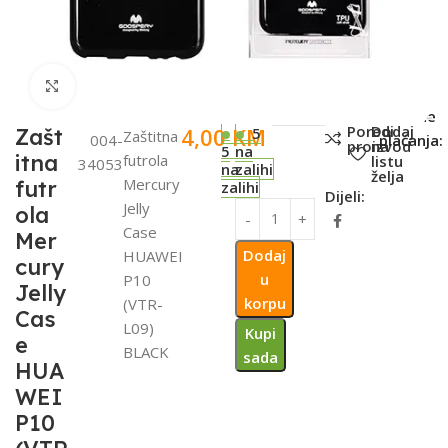
Click to enlarge
SKU:
Metode
Poredi
Dodaj
4,00
KM
Zašt
5
Zaštitna
004-
plaćanja:
proizvod
na
5
na
itna
futrola
listu
34053
na
zalihi
želja
Mercury
futr
zalihi
Dijeli:
Jelly
ola
Case
Mer
Dodaj
HUAWEI
cury
u
P10
Jelly
korpu
(VTR-
Cas
L09)
Kupi
e
BLACK
sada
HUA
WEI
P10