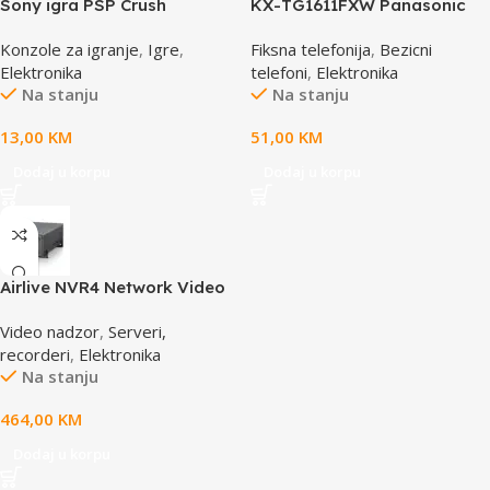
Sony igra PSP Crush
KX-TG1611FXW Panasonic
telefon crno / bijeli DECT CID
Konzole za igranje
,
Igre
,
Fiksna telefonija
,
Bezicni
Elektronika
telefoni
,
Elektronika
Na stanju
Na stanju
13,00
KM
51,00
KM
Dodaj u korpu
Dodaj u korpu
Airlive NVR4 Network Video
Recorder
Video nadzor
,
Serveri,
recorderi
,
Elektronika
Na stanju
464,00
KM
Dodaj u korpu