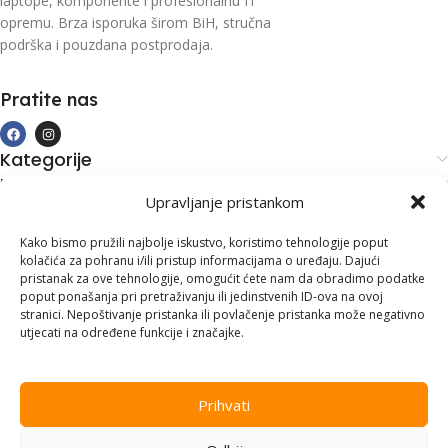
laptope, komponente i profesionalnu IT
opremu. Brza isporuka širom BiH, stručna
podrška i pouzdana postprodaja.
Pratite nas
Kategorije
Kupovina i podrška
Upravljanje pristankom
Moj račun
Kontakt informacije
Kako bismo pružili najbolje iskustvo, koristimo tehnologije poput
kolačića za pohranu i/ili pristup informacijama o uređaju. Dajući
Branilaca Bosne, 75 300 Lukavac
pristanak za ove tehnologije, omogućit ćete nam da obradimo podatke
poput ponašanja pri pretraživanju ili jedinstvenih ID-ova na ovoj
+387 35 555 999
stranici. Nepoštivanje pristanka ili povlačenje pristanka može negativno
utjecati na određene funkcije i značajke.
info@pconer.ba
ID: 4210115760008
Prihvati
PDV : 210115760008