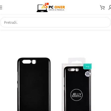
Početna
Elektronika
Mobiteli
Maske za mobitele i dodaci