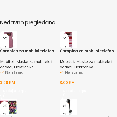
Nedavno pregledano
Čarapica za mobilni telefon
Čarapica za mobilni telefon
SBOX MCF-S1 roza
SBOX MCF-S16 crveno-roza-
Mobiteli
,
Maske za mobitele i
Mobiteli
,
Maske za mobitele i
65x100mm
bijela 65x100mm
dodaci
,
Elektronika
dodaci
,
Elektronika
Na stanju
Na stanju
3,00
KM
3,00
KM
Dodaj u korpu
Dodaj u korpu