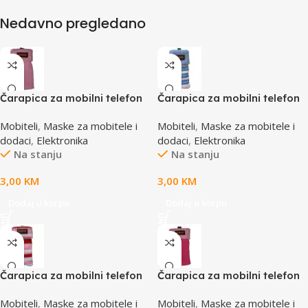
Nedavno pregledano
Čarapica za mobilni telefon
Čarapica za mobilni telefon
SBOX MCF-S1 roza
SBOX MCF-S13 plavo-bijela
Mobiteli
,
Maske za mobitele i
Mobiteli
,
Maske za mobitele i
65x100mm
65x100mm
dodaci
,
Elektronika
dodaci
,
Elektronika
Na stanju
Na stanju
3,00
KM
3,00
KM
Dodaj u korpu
Dodaj u korpu
Čarapica za mobilni telefon
Čarapica za mobilni telefon
SBOX MCF-S16 crveno-roza-
SBOX MCF-S3 pink-roza
Mobiteli
,
Maske za mobitele i
Mobiteli
,
Maske za mobitele i
bijela 65x100mm
65x100mm