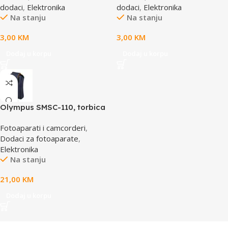
dodaci
,
Elektronika
dodaci
,
Elektronika
Na stanju
Na stanju
3,00
KM
3,00
KM
Dodaj u korpu
Dodaj u korpu
Olympus SMSC-110, torbica
za VG aparate, smart soft
Fotoaparati i camcorderi
,
case, E0412112
Dodaci za fotoaparate
,
Elektronika
Na stanju
21,00
KM
Dodaj u korpu