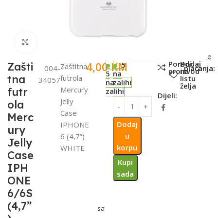
Click to enlarge
SKU:
Metode
Poredi
Dodaj
4,00
KM
Zašti
5
Zaštitna
004-
plaćanja:
proizvod
na
5
na
tna
futrola
listu
34057
na
zalihi
želja
Mercury
futr
zalihi
Dijeli:
Jelly
ola
Case
Merc
Dodaj
IPHONE
ury
u
6 (4,7”)
Jelly
korpu
WHITE
Case
Kupi
IPH
sada
ONE
6/6S
(4,7”
sa