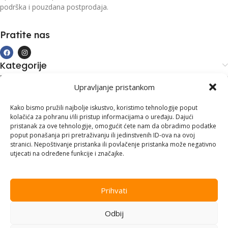
podrška i pouzdana postprodaja.
Pratite nas
Kategorije
Kupovina i podrška
Upravljanje pristankom
Moj račun
Kontakt informacije
Kako bismo pružili najbolje iskustvo, koristimo tehnologije poput
kolačića za pohranu i/ili pristup informacijama o uređaju. Dajući
Branilaca Bosne, 75 300 Lukavac
pristanak za ove tehnologije, omogućit ćete nam da obradimo podatke
poput ponašanja pri pretraživanju ili jedinstvenih ID-ova na ovoj
+387 35 555 999
stranici. Nepoštivanje pristanka ili povlačenje pristanka može negativno
utjecati na određene funkcije i značajke.
info@pconer.ba
ID: 4210115760008
Prihvati
PDV : 210115760008
Odbij
Copyright © 2025
PC ONER
, sva prava zadržana. Design by
ED-