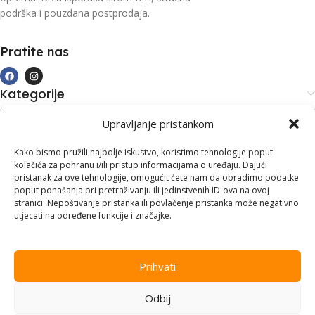
podrška i pouzdana postprodaja.
Pratite nas
Kategorije
Kupovina i podrška
Upravljanje pristankom
Moj račun
Kontakt informacije
Kako bismo pružili najbolje iskustvo, koristimo tehnologije poput
kolačića za pohranu i/ili pristup informacijama o uređaju. Dajući
Branilaca Bosne, 75 300 Lukavac
pristanak za ove tehnologije, omogućit ćete nam da obradimo podatke
poput ponašanja pri pretraživanju ili jedinstvenih ID-ova na ovoj
+387 35 555 999
stranici. Nepoštivanje pristanka ili povlačenje pristanka može negativno
utjecati na određene funkcije i značajke.
info@pconer.ba
ID: 4210115760008
Prihvati
PDV : 210115760008
Odbij
Copyright © 2025
PC ONER
, sva prava zadržana. Design by
ED-