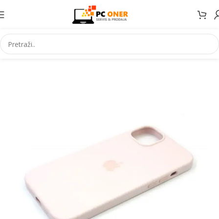
Početna
Elektronika
Mobiteli
Maske za mobitele i dodaci