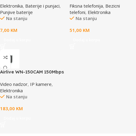
Elektronika
,
Baterije i punjaci
,
Fiksna telefonija
,
Bezicni
168267 MANHATTAN
Punjive baterije
telefoni
,
Elektronika
Na stanju
Na stanju
7,00
KM
51,00
KM
Dodaj u korpu
Dodaj u korpu
Airlive WN-150CAM 150Mbps
Dual Stream IP camera
Video nadzor
,
IP kamere
,
Elektronika
Na stanju
183,00
KM
Dodaj u korpu