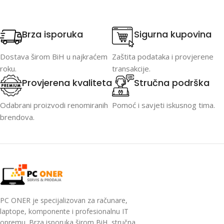
Brza isporuka
Sigurna kupovina
Dostava širom BiH u najkraćem
Zaštita podataka i provjerene
roku.
transakcije.
Provjerena kvaliteta
Stručna podrška
Odabrani proizvodi renomiranih
Pomoć i savjeti iskusnog tima.
brendova.
PC ONER je specijalizovan za računare,
laptope, komponente i profesionalnu IT
opremu. Brza isporuka širom BiH, stručna