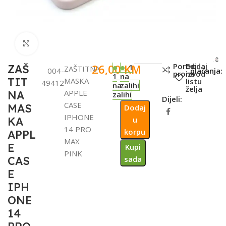
Click to enlarge
SKU:
Metode
Poredi
Dodaj
26,00
KM
ZAŠ
1
ZAŠTITNA
004-
plaćanja:
proizvod
na
1
na
TIT
MASKA
listu
49412
na
zalihi
želja
APPLE
NA
zalihi
Dijeli:
CASE
MAS
Dodaj
IPHONE
KA
u
14 PRO
korpu
APPL
MAX
E
Kupi
PINK
CAS
sada
E
IPH
ONE
14