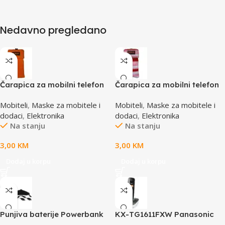
Nedavno pregledano
Čarapica za mobilni telefon
Čarapica za mobilni telefon
SBOX MCF-S2 narandžasta
SBOX MCF-S16 crveno-roza-
Mobiteli
,
Maske za mobitele i
Mobiteli
,
Maske za mobitele i
65x100mm
bijela 65x100mm
dodaci
,
Elektronika
dodaci
,
Elektronika
Na stanju
Na stanju
3,00
KM
3,00
KM
Dodaj u korpu
Dodaj u korpu
Punjiva baterije Powerbank
KX-TG1611FXW Panasonic
Li-Ion Polymer 1500mAh
telefon crno / bijeli DECT CID