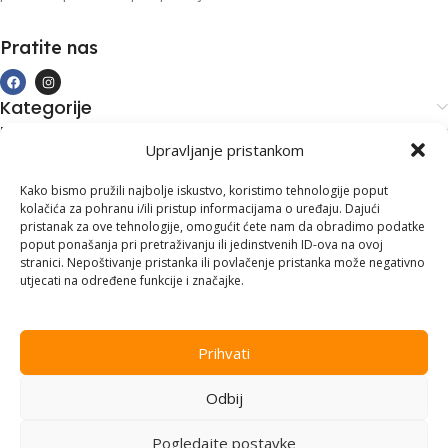
Pratite nas
Kategorije
Kupovina i podrška
Upravljanje pristankom
Moj račun
Kontakt informacije
Kako bismo pružili najbolje iskustvo, koristimo tehnologije poput
kolačića za pohranu i/ili pristup informacijama o uređaju. Dajući
Branilaca Bosne, 75 300 Lukavac
pristanak za ove tehnologije, omogućit ćete nam da obradimo podatke
poput ponašanja pri pretraživanju ili jedinstvenih ID-ova na ovoj
+387 35 555 999
stranici. Nepoštivanje pristanka ili povlačenje pristanka može negativno
utjecati na određene funkcije i značajke.
info@pconer.ba
ID: 4210115760008
Prihvati
PDV : 210115760008
Odbij
Copyright © 2025
PC ONER
, sva prava zadržana. Design by
ED-
Vision
.
Pogledajte postavke