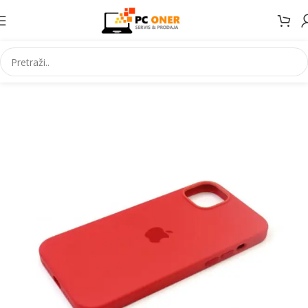
Početna
Elektronika
Mobiteli
Maske za mobitele i dodaci