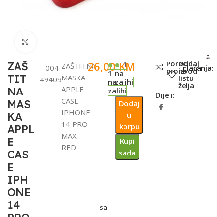
Click to enlarge
SKU:
Metode
Poredi
Dodaj
26,00
KM
ZAŠ
1
ZAŠTITNA
004-
plaćanja:
proizvod
na
1
na
TIT
MASKA
listu
49409
na
zalihi
želja
APPLE
NA
zalihi
Dijeli:
CASE
MAS
Dodaj
IPHONE
KA
u
14 PRO
korpu
APPL
MAX
E
Kupi
RED
CAS
sada
E
IPH
ONE
14
sa