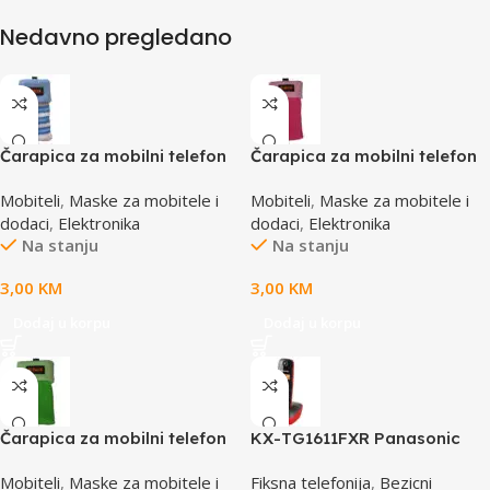
Nedavno pregledano
Čarapica za mobilni telefon
Čarapica za mobilni telefon
SBOX MCF-S13 plavo-bijela
SBOX MCF-S3 pink-roza
Mobiteli
,
Maske za mobitele i
Mobiteli
,
Maske za mobitele i
65x100mm
65x100mm
dodaci
,
Elektronika
dodaci
,
Elektronika
Na stanju
Na stanju
3,00
KM
3,00
KM
Dodaj u korpu
Dodaj u korpu
Čarapica za mobilni telefon
KX-TG1611FXR Panasonic
SBOX MCF-S5 zelena
telefon crno/crveni DECT
Mobiteli
,
Maske za mobitele i
Fiksna telefonija
,
Bezicni
65x100mm
CID