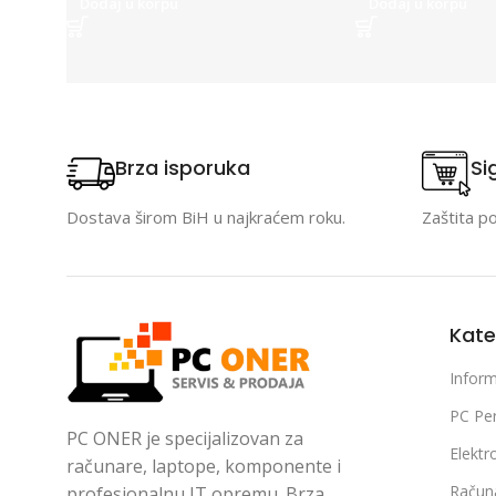
Dodaj u korpu
Dodaj u korpu
Brza isporuka
Si
Dostava širom BiH u najkraćem roku.
Zaštita p
Kate
Inform
PC Per
PC ONER je specijalizovan za
Elektr
računare, laptope, komponente i
Račun
profesionalnu IT opremu. Brza