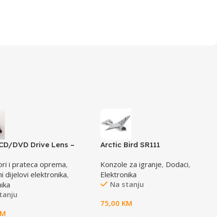
CD/DVD Drive Lens –
Arctic Bird SR111
AE-HD65
ori i prateca oprema
,
Konzole za igranje
,
Dodaci
,
 dijelovi elektronika
,
Elektronika
Na stanju
nika
tanju
75,00
KM
KM