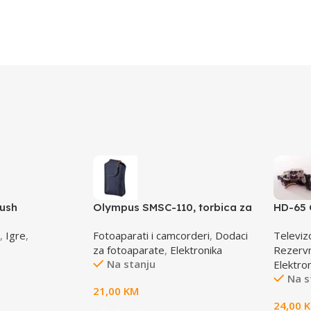
rush
Olympus SMSC-110, torbica za
HD-65 
VG aparate, smart soft case,
laser 
,
Igre
,
Fotoaparati i camcorderi
,
Dodaci
Televiz
E0412112
za fotoaparate
,
Elektronika
Rezervni
Na stanju
Elektro
Na s
21,00
KM
24,00