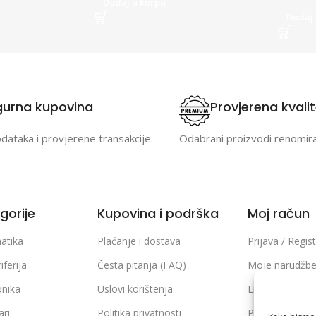
Dodaj u korpu
Dodaj 
gurna kupovina
Provjerena kvali
odataka i provjerene transakcije.
Odabrani proizvodi renomir
gorije
Kupovina i podrška
Moj račun
atika
Plaćanje i dostava
Prijava / Regist
iferija
Česta pitanja (FAQ)
Moje narudžb
onika
Uslovi korištenja
Lista želja
ari
Politika privatnosti
Poređenje pro