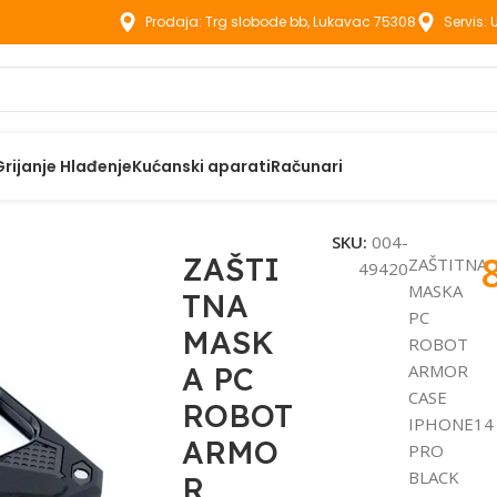
Prodaja: Trg slobode bb, Lukavac 75308
Servis:
Grijanje Hlađenje
Kućanski aparati
Računari
aci
ZAŠTITNA MASKA PC ROBOT ARMOR CASE IPHONE14 PRO
SKU:
004-
ZAŠTI
ZAŠTITNA
49420
MASKA
TNA
PC
MASK
ROBOT
A PC
ARMOR
CASE
ROBOT
IPHONE14
ARMO
PRO
BLACK
R