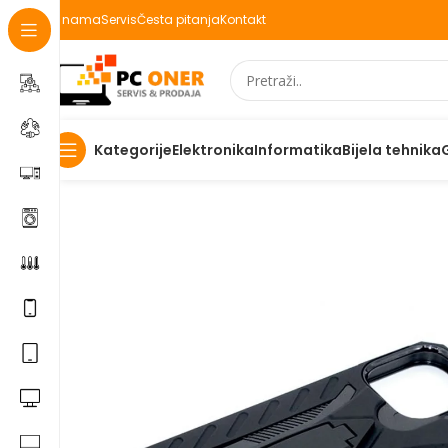
O nama
Servis
Česta pitanja
Kontakt
Elektronika
Informatika
Bijela tehnika
Kategorije
Početna
Elektronika
Mobiteli
Maske za mobitele i dod