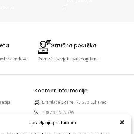
Dodaj u korpu
u korpu
teta
Stručna podrška
anih brendova.
Pomoć i savjeti iskusnog tima.
Kontakt informacije
racija
Branilaca Bosne, 75 300 Lukavac
e
+387 35 555 999
Upravljanje pristankom
info@pconer.ba
izvoda
ID: 4210115760008