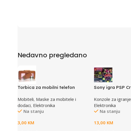
Nedavno pregledano
Torbica za mobilni telefon
Sony igra PSP C
SBOX MCF-02 M 110x45x17mm
Mobiteli
,
Maske za mobitele i
Konzole za igranje
dodaci
,
Elektronika
Elektronika
Na stanju
Na stanju
3,00
KM
13,00
KM