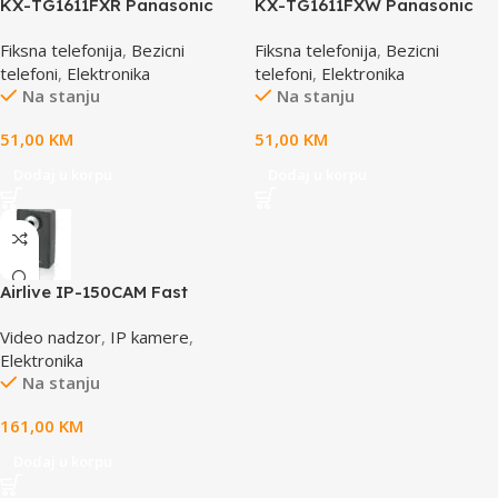
KX-TG1611FXR Panasonic
KX-TG1611FXW Panasonic
telefon crno/crveni DECT
telefon crno / bijeli DECT CID
Fiksna telefonija
,
Bezicni
Fiksna telefonija
,
Bezicni
CID
telefoni
,
Elektronika
telefoni
,
Elektronika
Na stanju
Na stanju
51,00
KM
51,00
KM
Dodaj u korpu
Dodaj u korpu
Airlive IP-150CAM Fast
Ethernet Dual Stream IP
Video nadzor
,
IP kamere
,
camera
Elektronika
Na stanju
161,00
KM
Dodaj u korpu