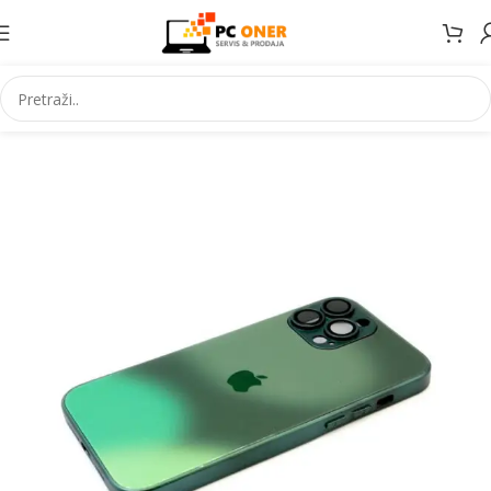
Početna
Elektronika
Mobiteli
Maske za mobitele i dodaci