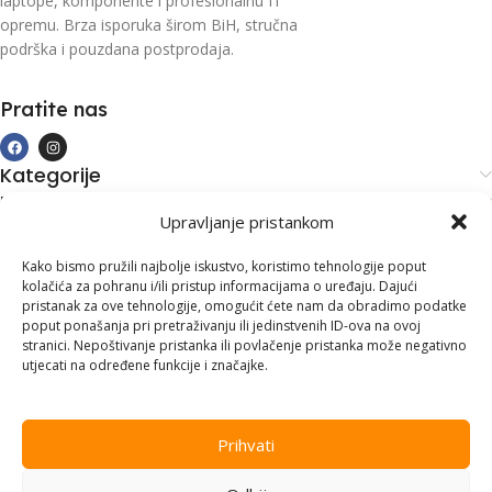
laptope, komponente i profesionalnu IT
opremu. Brza isporuka širom BiH, stručna
podrška i pouzdana postprodaja.
Pratite nas
Kategorije
Kupovina i podrška
Upravljanje pristankom
Moj račun
Kontakt informacije
Kako bismo pružili najbolje iskustvo, koristimo tehnologije poput
kolačića za pohranu i/ili pristup informacijama o uređaju. Dajući
Branilaca Bosne, 75 300 Lukavac
pristanak za ove tehnologije, omogućit ćete nam da obradimo podatke
poput ponašanja pri pretraživanju ili jedinstvenih ID-ova na ovoj
+387 35 555 999
stranici. Nepoštivanje pristanka ili povlačenje pristanka može negativno
utjecati na određene funkcije i značajke.
info@pconer.ba
ID: 4210115760008
Prihvati
PDV : 210115760008