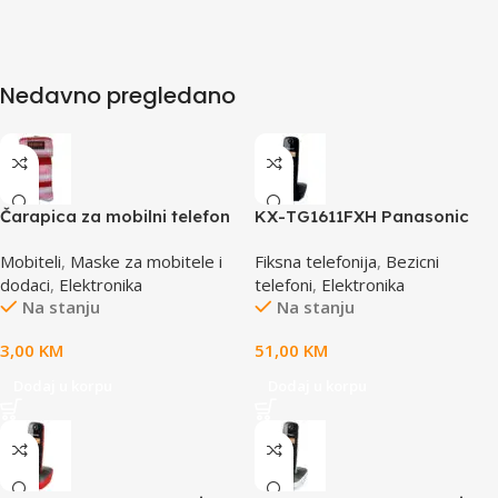
Nedavno pregledano
Čarapica za mobilni telefon
KX-TG1611FXH Panasonic
SBOX MCF-S16 crveno-roza-
telefon crni DECT CID
Mobiteli
,
Maske za mobitele i
Fiksna telefonija
,
Bezicni
bijela 65x100mm
dodaci
,
Elektronika
telefoni
,
Elektronika
Na stanju
Na stanju
3,00
KM
51,00
KM
Dodaj u korpu
Dodaj u korpu