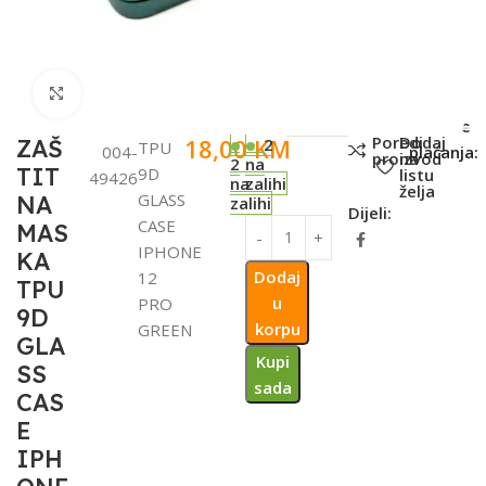
Click to enlarge
SKU:
Metode
Poredi
Dodaj
18,00
KM
ZAŠ
2
TPU
004-
plaćanja:
proizvod
na
2
na
TIT
9D
listu
49426
na
zalihi
želja
GLASS
NA
zalihi
Dijeli:
CASE
MAS
IPHONE
KA
Dodaj
12
TPU
u
PRO
9D
korpu
GREEN
GLA
Kupi
SS
sada
CAS
E
IPH