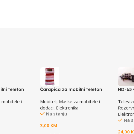
lni telefon
Čarapica za mobilni telefon
HD-65 
avo-bijela
SBOX MCF-S16 crveno-roza-
laser 
 mobitele i
Mobiteli
,
Maske za mobitele i
Televiz
bijela 65x100mm
a
dodaci
,
Elektronika
Rezervni
Na stanju
Elektro
Na s
3,00
KM
24,00