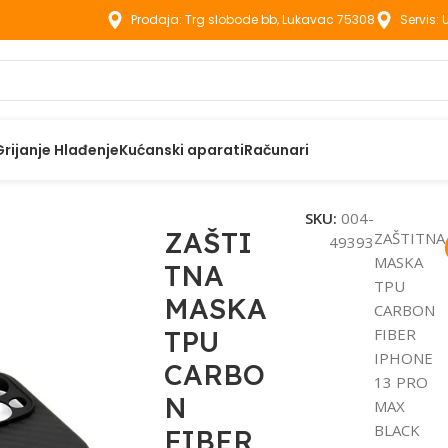
Prodaja: Trg slobode bb, Lukavac 75308
Servis:
Grijanje Hlađenje
Kućanski aparati
Računari
aci
ZAŠTITNA MASKA TPU CARBON FIBER IPHONE 13 PRO MA
SKU:
004-
ZAŠTI
ZAŠTITNA
49393
MASKA
TNA
TPU
MASKA
CARBON
TPU
FIBER
IPHONE
CARBO
13 PRO
N
MAX
BLACK
FIBER