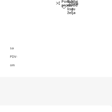
Poredi
Dodaj
Dijeli:
proizvod
na
listu
želja
sa
PDV-
om