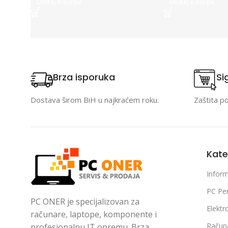
Dodaj u korpu
Dodaj u korpu
Brza isporuka
Si
Dostava širom BiH u najkraćem roku.
Zaštita p
Kate
Inform
PC Per
PC ONER je specijalizovan za
Elektr
računare, laptope, komponente i
Račun
profesionalnu IT opremu. Brza