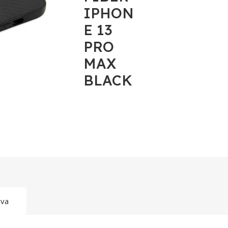
IPHON
E 13
PRO
MAX
BLACK
ava