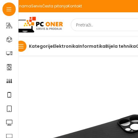
O nama
Servis
Česta pitanja
Kontakt
Elektronika
Informatika
Bijela tehnika
Kategorije
Početna
Elektronika
Mobiteli
Maske za mobitele i dod