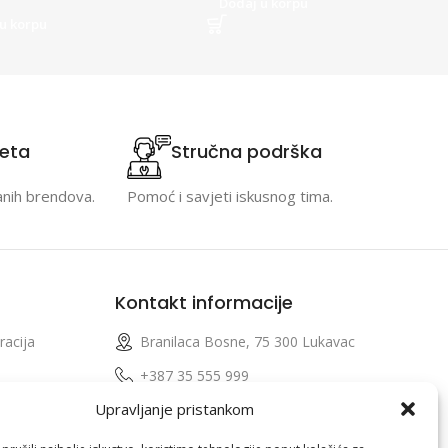
Dodaj u korpu
u korpu
teta
Stručna podrška
anih brendova.
Pomoć i savjeti iskusnog tima.
Kontakt informacije
racija
Branilaca Bosne, 75 300 Lukavac
e
+387 35 555 999
Upravljanje pristankom
info@pconer.ba
izvoda
ID: 4210115760008