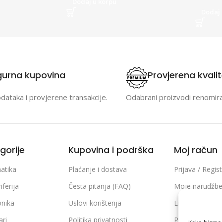
Dodaj u korpu
Dodaj 
gurna kupovina
Provjerena kvali
odataka i provjerene transakcije.
Odabrani proizvodi renomir
gorije
Kupovina i podrška
Moj račun
atika
Plaćanje i dostava
Prijava / Regist
iferija
Česta pitanja (FAQ)
Moje narudžb
onika
Uslovi korištenja
Lista želja
ari
Politika privatnosti
Poređenje pro