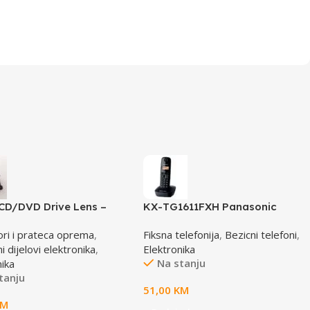
CD/DVD Drive Lens –
KX-TG1611FXH Panasonic
AE-HD65
telefon crni DECT CID
ori i prateca oprema
,
Fiksna telefonija
,
Bezicni telefoni
,
 dijelovi elektronika
,
Elektronika
Na stanju
nika
tanju
51,00
KM
KM