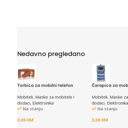
Nedavno pregledano
Torbica za mobilni telefon
Čarapica za mobi
SBOX MCF-02 M 110x45x17mm
SBOX MCF-S13 pl
Mobiteli
,
Maske za mobitele i
Mobiteli
,
Maske za
65x100mm
dodaci
,
Elektronika
dodaci
,
Elektronik
Na stanju
Na stanju
3,00
KM
3,00
KM