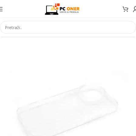
Početna
Elektronika
Mobiteli
Maske za mobitele i dodaci