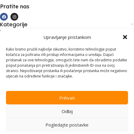
Pratite nas
Kategorije
Kupovina i podrška
Upravljanje pristankom
Moj račun
Kontakt informacije
Kako bismo pružili najbolje iskustvo, koristimo tehnologije poput
kolačića za pohranu i/ili pristup informacijama o uređaju. Dajući
Branilaca Bosne, 75 300 Lukavac
pristanak za ove tehnologije, omogućit ćete nam da obradimo podatke
poput ponašanja pri pretraživanju ili jedinstvenih ID-ova na ovoj
+387 35 555 999
stranici. Nepoštivanje pristanka ili povlačenje pristanka može negativno
utjecati na određene funkcije i značajke.
info@pconer.ba
ID: 4210115760008
Prihvati
PDV : 210115760008
Odbij
Copyright © 2025
PC ONER
, sva prava zadržana. Design by
ED-
Vision
.
Pogledajte postavke