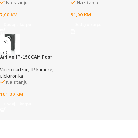
Na stanju
Na stanju
7,00
KM
81,00
KM
Dodaj u korpu
Dodaj u korpu
Airlive IP-150CAM Fast
Ethernet Dual Stream IP
Video nadzor
,
IP kamere
,
camera
Elektronika
Na stanju
161,00
KM
Dodaj u korpu