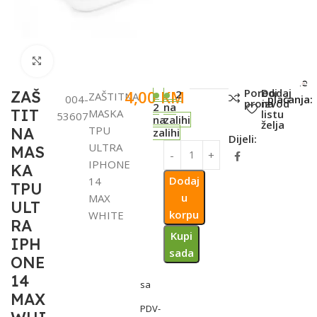
Click to enlarge
SKU:
Metode
Poredi
Dodaj
4,00
KM
ZAŠ
2
ZAŠTITNA
004-
plaćanja:
proizvod
na
2
na
TIT
MASKA
listu
53607
na
zalihi
želja
TPU
NA
zalihi
Dijeli:
ULTRA
MAS
IPHONE
KA
Dodaj
14
TPU
u
MAX
ULT
korpu
WHITE
RA
Kupi
IPH
sada
ONE
14
sa
MAX
PDV-