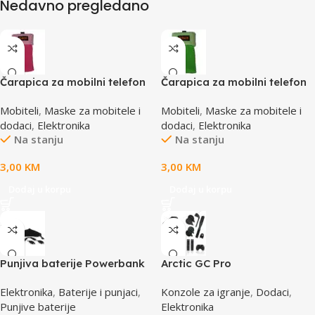
Nedavno pregledano
Čarapica za mobilni telefon
Čarapica za mobilni telefon
SBOX MCF-S3 pink-roza
SBOX MCF-S5 zelena
Mobiteli
,
Maske za mobitele i
Mobiteli
,
Maske za mobitele i
65x100mm
65x100mm
dodaci
,
Elektronika
dodaci
,
Elektronika
Na stanju
Na stanju
3,00
KM
3,00
KM
Dodaj u korpu
Dodaj u korpu
Punjiva baterije Powerbank
Arctic GC Pro
Li-Ion Polymer 1500mAh
Elektronika
,
Baterije i punjaci
,
Konzole za igranje
,
Dodaci
,
168267 MANHATTAN
Punjive baterije
Elektronika