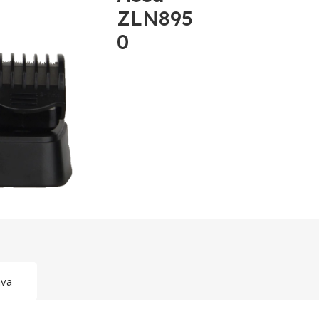
ZLN895
0
ava