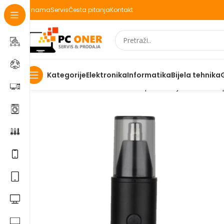
O nama
Servis
Česta pitanja
Kontakt
Elektronika
Informatika
Bijela tehnika
Kategorije
Početna
Elektronika
Kućanski aparati i bijela tehnika
A