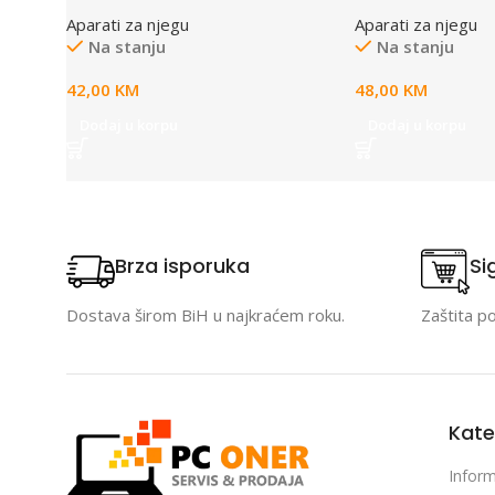
Nomad Easy
Aparati za njegu
Aparati za njegu
Na stanju
Na stanju
42,00
KM
48,00
KM
Dodaj u korpu
Dodaj u korpu
Brza isporuka
Si
Dostava širom BiH u najkraćem roku.
Zaštita p
Kate
Inform