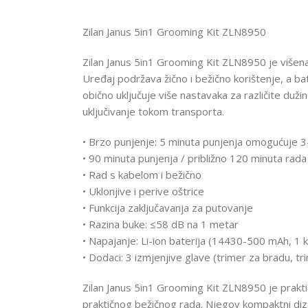
Zilan Janus 5in1 Grooming Kit ZLN8950
Zilan Janus 5in1 Grooming Kit ZLN8950 je višenamj
Uređaj podržava žično i bežično korištenje, a ba
obično uključuje više nastavaka za različite duži
uključivanje tokom transporta.
• Brzo punjenje: 5 minuta punjenja omogućuje 
• 90 minuta punjenja / približno 120 minuta rada
• Rad s kabelom i bežično
• Uklonjive i perive oštrice
• Funkcija zaključavanja za putovanje
• Razina buke: ≤58 dB na 1 metar
• Napajanje: Li-ion baterija (14430-500 mAh, 1 
• Dodaci: 3 izmjenjive glave (trimer za bradu, tr
Zilan Janus 5in1 Grooming Kit ZLN8950 je prakti
praktičnog bežičnog rada. Njegov kompaktni diz