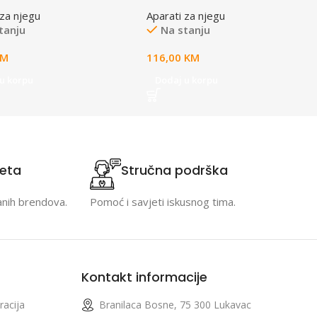
r Sharp Perfect
 za njegu
Aparati za njegu
tanju
Na stanju
KM
116,00
KM
u korpu
Dodaj u korpu
teta
Stručna podrška
anih brendova.
Pomoć i savjeti iskusnog tima.
Kontakt informacije
racija
Branilaca Bosne, 75 300 Lukavac