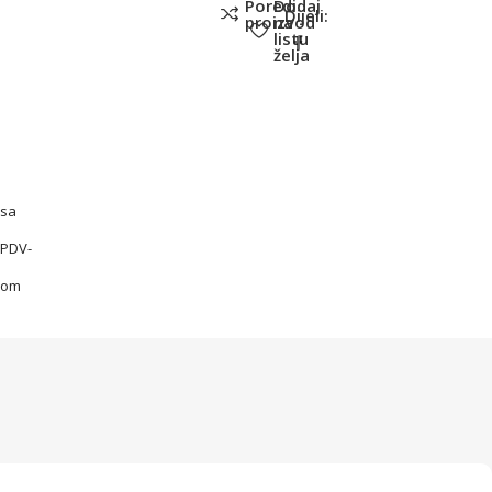
Poredi
Dodaj
Dijeli:
proizvod
na
listu
želja
sa
PDV-
om