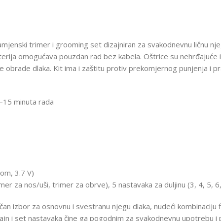
enski trimer i grooming set dizajniran za svakodnevnu ličnu njegu, u
terija omogućava pouzdan rad bez kabela. Oštrice su nehrđajuće i p
ne obrade dlaka. Kit ima i zaštitu protiv prekomjernog punjenja i p
3–15 minuta rada
kom, 3.7 V)
imer za nos/uši, trimer za obrve), 5 nastavaka za duljinu (3, 4, 5, 
čan izbor za osnovnu i svestranu njegu dlaka, nudeći kombinaciju f
ajn i set nastavaka čine ga pogodnim za svakodnevnu upotrebu i 