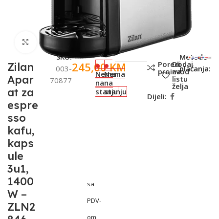
Click to enlarge
SKU:
Metode
Poredi
Dodaj
245,00
KM
Zilan
003-
plaćanja:
proizvod
na
Nema
Nema
Apar
listu
70877
na
na
želja
at za
stanju
stanju
Dijeli:
espre
sso
kafu,
kaps
ule
3u1,
1400
sa
W –
PDV-
ZLN2
om