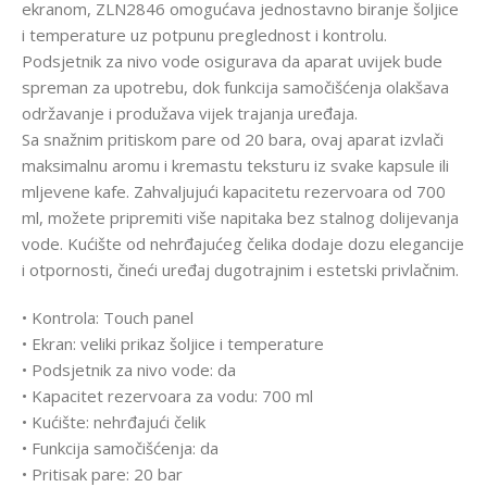
ekranom, ZLN2846 omogućava jednostavno biranje šoljice
i temperature uz potpunu preglednost i kontrolu.
Podsjetnik za nivo vode osigurava da aparat uvijek bude
spreman za upotrebu, dok funkcija samočišćenja olakšava
održavanje i produžava vijek trajanja uređaja.
Sa snažnim pritiskom pare od 20 bara, ovaj aparat izvlači
maksimalnu aromu i kremastu teksturu iz svake kapsule ili
mljevene kafe. Zahvaljujući kapacitetu rezervoara od 700
ml, možete pripremiti više napitaka bez stalnog dolijevanja
vode. Kućište od nehrđajućeg čelika dodaje dozu elegancije
i otpornosti, čineći uređaj dugotrajnim i estetski privlačnim.
• Kontrola: Touch panel
• Ekran: veliki prikaz šoljice i temperature
• Podsjetnik za nivo vode: da
• Kapacitet rezervoara za vodu: 700 ml
• Kućište: nehrđajući čelik
• Funkcija samočišćenja: da
• Pritisak pare: 20 bar