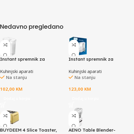
Nedavno pregledano
Instant spremnik za
Instant spremnik za
filtriranje vode Philips
filtriranje vode Philips
Kuhinjski aparati
Kuhinjski aparati
AWP2980/10
AWP2980/10 (3 filtera u
Na stanju
Na stanju
pakovanju)
102,00
KM
123,00
KM
Dodaj u korpu
Dodaj u korpu
BUYDEEM 4 Slice Toaster,
AENO Table Blender-