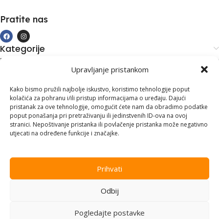
Pratite nas
Kategorije
Kupovina i podrška
Upravljanje pristankom
Moj račun
Kontakt informacije
Kako bismo pružili najbolje iskustvo, koristimo tehnologije poput
kolačića za pohranu i/ili pristup informacijama o uređaju. Dajući
Branilaca Bosne, 75 300 Lukavac
pristanak za ove tehnologije, omogućit ćete nam da obradimo podatke
poput ponašanja pri pretraživanju ili jedinstvenih ID-ova na ovoj
+387 35 555 999
stranici. Nepoštivanje pristanka ili povlačenje pristanka može negativno
utjecati na određene funkcije i značajke.
info@pconer.ba
ID: 4210115760008
Prihvati
PDV : 210115760008
Odbij
Copyright © 2025
PC ONER
, sva prava zadržana. Design by
ED-
Vision
.
Pogledajte postavke