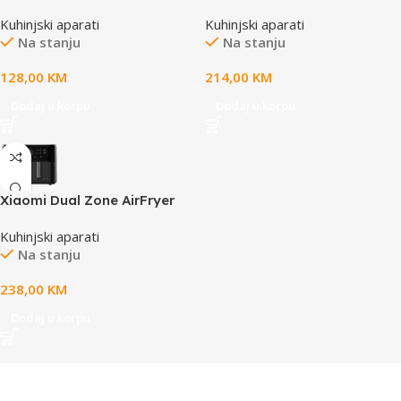
model DT640E, color Mellow
Soupmaker TB2: 800W,
Kuhinjski aparati
Kuhinjski aparati
Yellow, EU
35000 rpm, boiling mode,
Na stanju
Na stanju
high borosilicate glass cup,
1.75L, 6 automatic programs,
128,00
KM
214,00
KM
preset time, LED-display
Dodaj u korpu
Dodaj u korpu
Xiaomi Dual Zone AirFryer
10L kapacitet 3,5 lit + 6,5 lit
Kuhinjski aparati
2700W ukupna snaga
Na stanju
238,00
KM
Dodaj u korpu