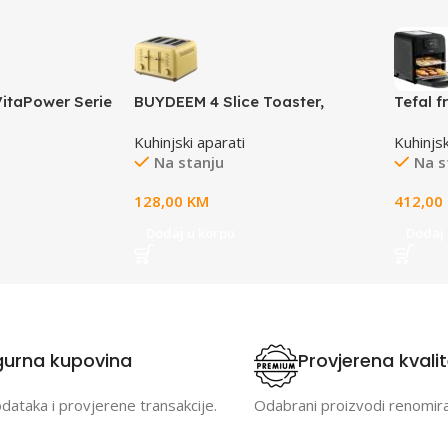
itaPower Serie
BUYDEEM 4 Slice Toaster,
Tefal f
40.000 RPM,
model DT640E, color Mellow
Kuhinjski aparati
Kuhinjsk
Yellow, EU
Na stanju
Na s
128,00
KM
412,00
Dodaj u korpu
Dodaj 
gurna kupovina
Provjerena kvali
odataka i provjerene transakcije.
Odabrani proizvodi renomir