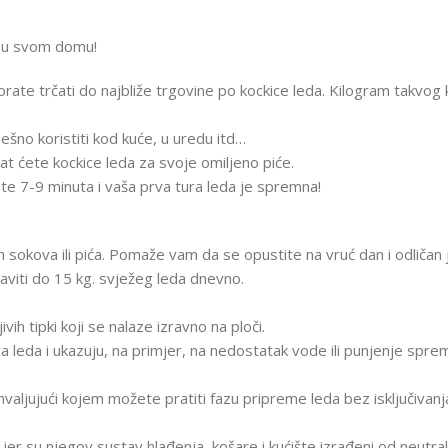
d u svom domu!
te trčati do najbliže trgovine po kockice leda. Kilogram takvog ku
ešno koristiti kod kuće, u uredu itd…
at ćete kockice leda za svoje omiljeno piće.
e 7-9 minuta i vaša prva tura leda je spremna!
h sokova ili pića. Pomaže vam da se opustite na vruć dan i odličan 
viti do 15 kg. svježeg leda dnevno.
h tipki koji se nalaze izravno na ploči.
 leda i ukazuju, na primjer, na nedostatak vode ili punjenje sprem
aljujući kojem možete pratiti fazu pripreme leda bez isključivanj
er su njegov sustav hlađenja, košare i kućište izrađeni od neutraln