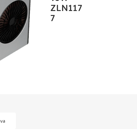
ZLN117
7
ava