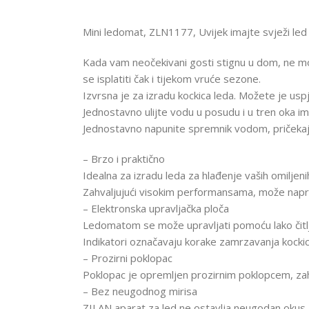
Mini ledomat, ZLN1177, Uvijek imajte svježi le
Kada vam neočekivani gosti stignu u dom, ne mora
se isplatiti čak i tijekom vruće sezone.
Izvrsna je za izradu kockica leda. Možete je uspj
Jednostavno ulijte vodu u posudu i u tren oka im
Jednostavno napunite spremnik vodom, pričekajt
– Brzo i praktično
Idealna za izradu leda za hlađenje vaših omiljeni
Zahvaljujući visokim performansama, može napra
– Elektronska upravljačka ploča
Ledomatom se može upravljati pomoću lako čitljivi
Indikatori označavaju korake zamrzavanja kockica
– Prozirni poklopac
Poklopac je opremljen prozirnim poklopcem, zahv
– Bez neugodnog mirisa
ZILAN aparat za led ne ostavlja neugodan okus, j