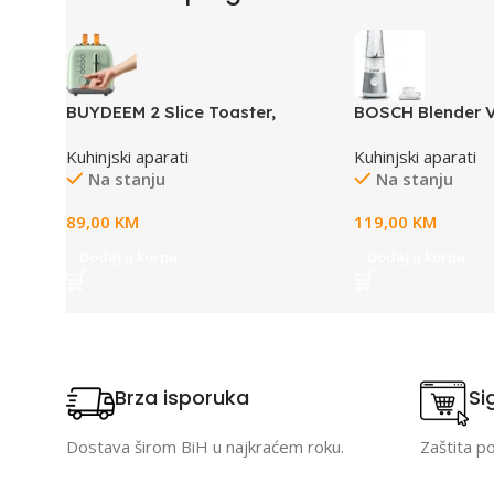
BUYDEEM 2 Slice Toaster,
BOSCH Blender V
model DT620E, color Cozy
2|, Silver, 450W,
Kuhinjski aparati
Kuhinjski aparati
Greenish, EU
ToGo Boca
Na stanju
Na stanju
89,00
KM
119,00
KM
Dodaj u korpu
Dodaj u korpu
Brza isporuka
Si
Dostava širom BiH u najkraćem roku.
Zaštita p