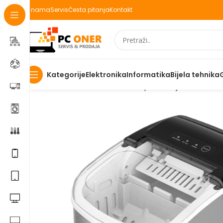
O nama
Servis
Česta pitanja
Kontakt
Elektronika
Informatika
Bijela tehnika
Kategorije
Početna
Elektronika
Kućanski aparati i bijela tehnika
K