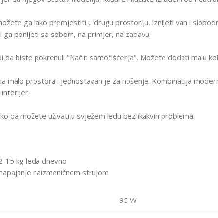
ožete ga lako premjestiti u drugu prostoriju, iznijeti van i slobodno
 ga ponijeti sa sobom, na primjer, na zabavu.
 da biste pokrenuli "Način samočišćenja". Možete dodati malu količ
auzima malo prostora i jednostavan je za nošenje. Kombinacija mode
nterijer.
ako da možete uživati ​​u svježem ledu bez ikakvih problema.
12-15 kg leda dnevno
 za napajanje naizmeničnom strujom
95 W