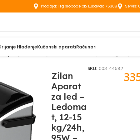
Prodaja: Trg slobode bb, Lukavac 75308
Servis:
Grijanje Hlađenje
Kućanski aparati
Računari
uhinjski aparati
Zilan Aparat za led – Ledomat, 12-15 kg/24h, 9
SKU:
003-44682
33
Zilan
Aparat
za led –
Ledoma
t, 12-15
kg/24h,
95W –