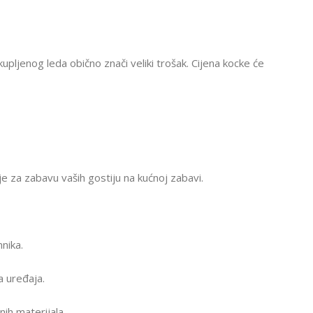
pljenog leda obično znači veliki trošak. Cijena kocke će
je za zabavu vaših gostiju na kućnoj zabavi.
nika.
a uređaja.
ih materijala.