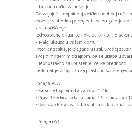
– Udobna ručka za nošenje
Zahvaljujući kompaktnoj veličini i udobnoj ručki, m
možete slobodno premjestiti na drugo mjesto ili
– Samočišćenje
Jednostavno pritisnite tipku za On/OFF 5 sekundi
– Malo luksuza u Vašem domu
Interijer zaslužuje eleganciju i stil. Uređaj z
svojim modernim dizajnom, pa se uklapa u svaki i
– Jednostavno za korištenje, velike prednosti
Ledomat je dizajniran za praktično korištenje, t
• Snaga 95W
• Kapacitet spremnika za vodu 1.2 lit.
• Pravi 9 kockica leda za samo 7-9 minuta i do 
• Uključuje korpu za led, lopaticu za led i kabl
Snaga (W)