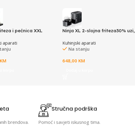
riteza i pećnica XXL
Ninja XL 2-slojna friteza30% uzi,
do 55% brzi, 6 funkc.kuhanja,
i aparati
Kuhinjski aparati
snaga 2470W, tezina 10.3kg
tanju
Na stanju
KM
648,00
KM
u korpu
Dodaj u korpu
teta
Stručna podrška
anih brendova.
Pomoć i savjeti iskusnog tima.