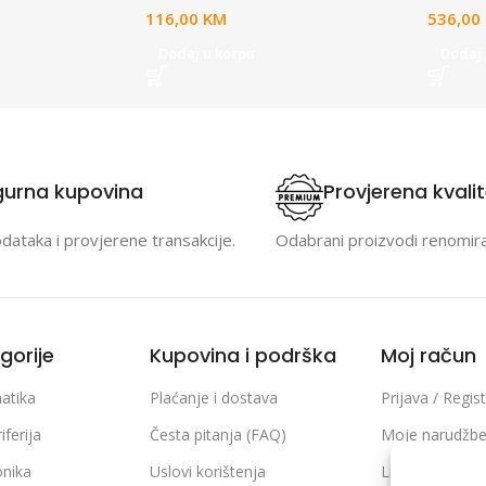
116,00
KM
536,00
Dodaj u korpu
Dodaj 
gurna kupovina
Provjerena kvali
odataka i provjerene transakcije.
Odabrani proizvodi renomir
gorije
Kupovina i podrška
Moj račun
atika
Plaćanje i dostava
Prijava / Regist
iferija
Česta pitanja (FAQ)
Moje narudžb
onika
Uslovi korištenja
Lista želja