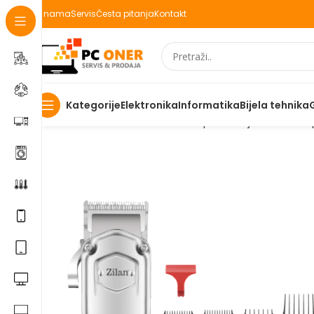
O nama
Servis
Česta pitanja
Kontakt
Elektronika
Informatika
Bijela tehnika
Kategorije
Početna
Elektronika
Kućanski aparati i bijela tehnika
A