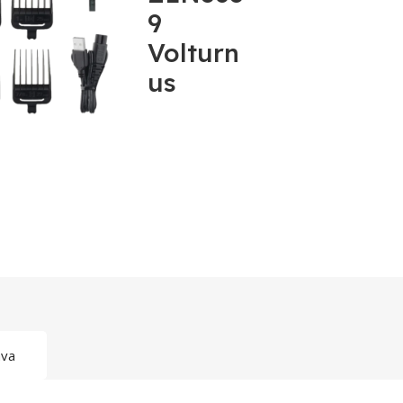
9
Volturn
us
ava