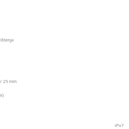
ištenja
2 / 25 mm
V)
IPx7