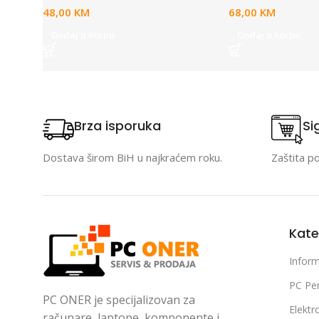
48,00
KM
68,00
KM
Dodaj u korpu
Dodaj u korpu
Brza isporuka
Si
Dostava širom BiH u najkraćem roku.
Zaštita p
Kate
Inform
PC Per
PC ONER je specijalizovan za
Elektr
računare, laptope, komponente i