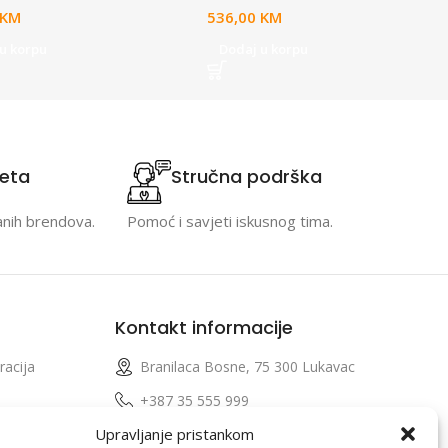
KM
536,00
KM
u korpu
Dodaj u korpu
teta
Stručna podrška
anih brendova.
Pomoć i savjeti iskusnog tima.
Kontakt informacije
racija
Branilaca Bosne, 75 300 Lukavac
e
+387 35 555 999
Upravljanje pristankom
info@pconer.ba