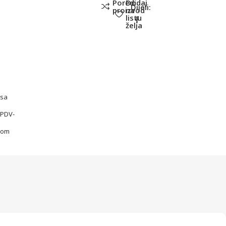
Poredi
Dodaj
Dijeli:
proizvod
na
listu
želja
sa
PDV-
om