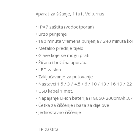
Aparat za šišanje, 11u1, Volturnus
• IPX7 zaštita (vodootporan)
• Brzo punjenje
• 180 minuta vremena punjenja / 240 minuta kor
• Metalno prednje tijelo
• Glave koje se mogu prati
• Žičana i bežična uporaba
• LED zaslon
• Zaključavanje za putovanje
• Nastavci 1.5 / 3 / 4.5 / 6 / 10 / 13 / 16 19 / 2
• USB kabel 1 met.
• Napajanje Li-ion baterija (18650-2000mAh 3.7
• Četka za čišćenje i baza za dijelove
• Jednostavno čišćenje
IP zaštita