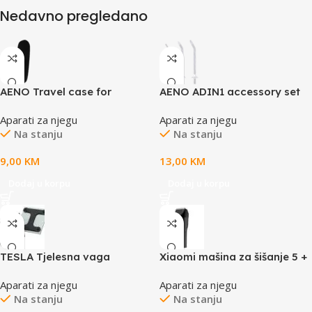
Nedavno pregledano
AENO Travel case for
AENO ADIN1 accessory set
Electric toothbrush, plastic,
for dental irrigators
Aparati za njegu
Aparati za njegu
Black, for ADB0003,
Na stanju
Na stanju
ADB0004, ADB0005,
ADB0006
9,00
KM
13,00
KM
Dodaj u korpu
Dodaj u korpu
TESLA Tjelesna vaga
Xiaomi mašina za šišanje 5 +
BS102BKapacite 180 kg;
14 podešavanja za dužine
Aparati za njegu
Aparati za njegu
2XAAA bater.Jedinica: kg/lb;
dugotrajna baterija traje do
Na stanju
Na stanju
180 min