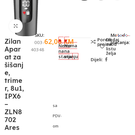
Click to enlarge
SKU:
Metode
Poredi
Dodaj
62,00
KM
Zilan
003-
plaćanja:
proizvod
na
Nema
Nema
Apar
listu
40348
na
na
želja
at za
stanju
stanju
Dijeli:
šišanj
e,
trime
r, 8u1,
IPX6
–
sa
ZLN8
PDV-
702
Ares
om