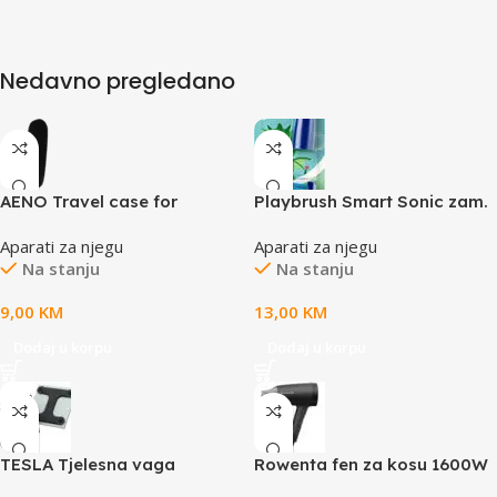
Nedavno pregledano
AENO Travel case for
Playbrush Smart Sonic zam.
Electric toothbrush, plastic,
gl. zamjenske glave Blue 2
Aparati za njegu
Aparati za njegu
Black, for ADB0003,
kom u pakovanju
Na stanju
Na stanju
ADB0004, ADB0005,
ADB0006
9,00
KM
13,00
KM
Dodaj u korpu
Dodaj u korpu
TESLA Tjelesna vaga
Rowenta fen za kosu 1600W
BS102BKapacite 180 kg;