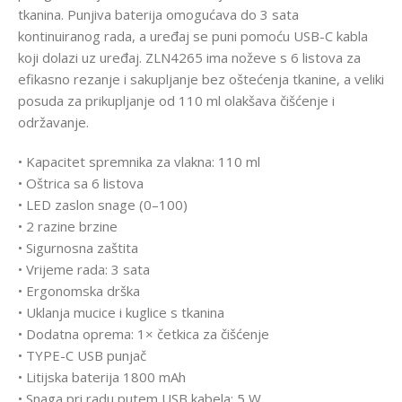
tkanina. Punjiva baterija omogućava do 3 sata
kontinuiranog rada, a uređaj se puni pomoću USB-C kabla
koji dolazi uz uređaj. ZLN4265 ima noževe s 6 listova za
efikasno rezanje i sakupljanje bez oštećenja tkanine, a veliki
posuda za prikupljanje od 110 ml olakšava čišćenje i
održavanje.
• Kapacitet spremnika za vlakna: 110 ml
• Oštrica sa 6 listova
• LED zaslon snage (0–100)
• 2 razine brzine
• Sigurnosna zaštita
• Vrijeme rada: 3 sata
• Ergonomska drška
• Uklanja mucice i kuglice s tkanina
• Dodatna oprema: 1× četkica za čišćenje
• TYPE-C USB punjač
• Litijska baterija 1800 mAh
• Snaga pri radu putem USB kabela: 5 W