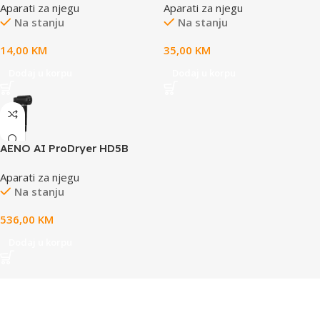
Aparati za njegu
Aparati za njegu
2XAAA bater.Jedinica: kg/lb;
Na stanju
Na stanju
14,00
KM
35,00
KM
Dodaj u korpu
Dodaj u korpu
AENO AI ProDryer HD5B
Aparati za njegu
Na stanju
536,00
KM
Dodaj u korpu