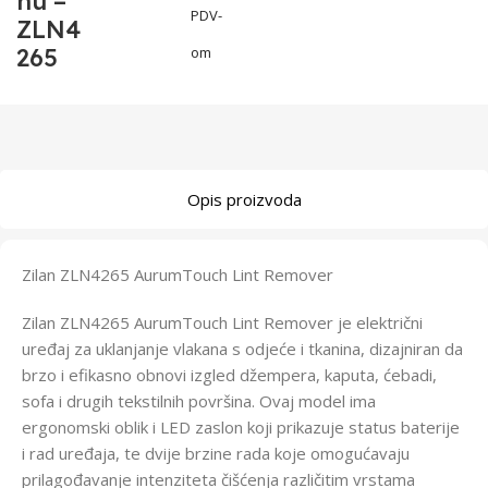
nu –
PDV-
ZLN4
265
om
Opis proizvoda
Zilan ZLN4265 AurumTouch Lint Remover
Zilan ZLN4265 AurumTouch Lint Remover je električni
uređaj za uklanjanje vlakana s odjeće i tkanina, dizajniran da
brzo i efikasno obnovi izgled džempera, kaputa, ćebadi,
sofa i drugih tekstilnih površina. Ovaj model ima
ergonomski oblik i LED zaslon koji prikazuje status baterije
i rad uređaja, te dvije brzine rada koje omogućavaju
prilagođavanje intenziteta čišćenja različitim vrstama