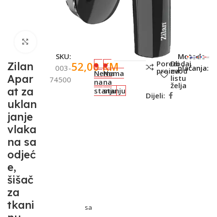
Click to enlarge
SKU:
Metode
Poredi
Dodaj
52,00
KM
Zilan
003-
plaćanja:
proizvod
na
Nema
Nema
Apar
listu
74500
na
na
želja
at za
stanju
stanju
Dijeli:
uklan
janje
vlaka
na sa
odjeć
e,
šišač
za
tkani
sa