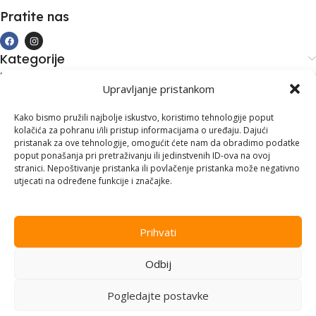
Pratite nas
Kategorije
Kupovina i podrška
Upravljanje pristankom
Moj račun
Kontakt informacije
Kako bismo pružili najbolje iskustvo, koristimo tehnologije poput
kolačića za pohranu i/ili pristup informacijama o uređaju. Dajući
Branilaca Bosne, 75 300 Lukavac
pristanak za ove tehnologije, omogućit ćete nam da obradimo podatke
poput ponašanja pri pretraživanju ili jedinstvenih ID-ova na ovoj
+387 35 555 999
stranici. Nepoštivanje pristanka ili povlačenje pristanka može negativno
utjecati na određene funkcije i značajke.
info@pconer.ba
ID: 4210115760008
Prihvati
PDV : 210115760008
Odbij
Copyright © 2025
PC ONER
, sva prava zadržana. Design by
ED-
Vision
.
Pogledajte postavke