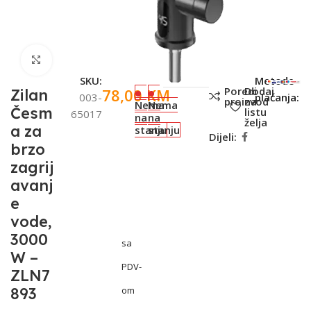
Click to enlarge
SKU:
Metode
Poredi
Dodaj
78,00
KM
Zilan
003-
plaćanja:
proizvod
na
Nema
Nema
Česm
listu
65017
na
na
želja
a za
stanju
stanju
Dijeli:
brzo
zagrij
avanj
e
vode,
3000
sa
W –
PDV-
ZLN7
893
om