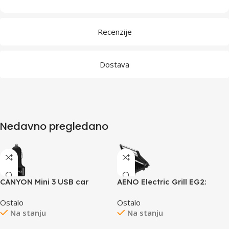
Recenzije
Dostava
Nedavno pregledano
CANYON Mini 3 USB car
AENO Electric Grill EG2:
adapter, Input 12V-24V,
2000W, Temperature
Ostalo
Ostalo
Output 5V-3.1A, black rubber
regulation, Max opening
Na stanju
Na stanju
coating+black metal ring
angle -180°, Plate size
(side with USB is in plastic)
290*234mm