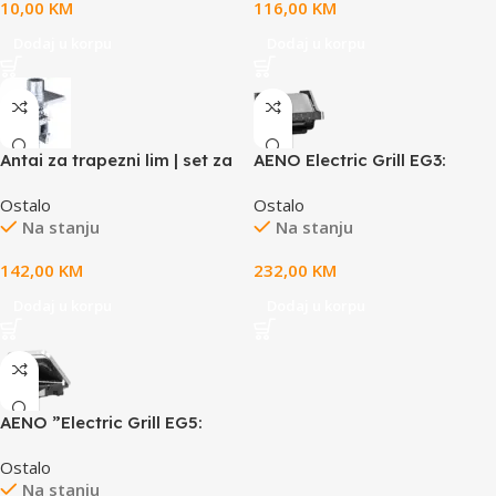
10,00
KM
116,00
KM
Dodaj u korpu
Dodaj u korpu
Antai za trapezni lim | set za
AENO Electric Grill EG3:
montažu 6 panela
2000W, 7 automatic
Ostalo
Ostalo
programs +Manual mode, 4
Na stanju
Na stanju
Degrees of Roast, Color
indication, Removable plates
142,00
KM
232,00
KM
Plate size 292*230mm
Dodaj u korpu
Dodaj u korpu
AENO ”Electric Grill EG5:
2000W, 2 heating modes –
Ostalo
Lower Grill, Both Grills, 6
Na stanju
preset programs, Defrost,