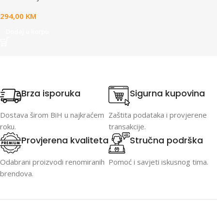
Max opening angle -180°,
294,00
KM
Temperature regulation,
Timer, Removable double-
Dodaj u korpu
sided plates, Plate size
320*220mm”
Brza isporuka
Sigurna kupovina
Dostava širom BiH u najkraćem
Zaštita podataka i provjerene
roku.
transakcije.
Provjerena kvaliteta
Stručna podrška
Odabrani proizvodi renomiranih
Pomoć i savjeti iskusnog tima.
brendova.