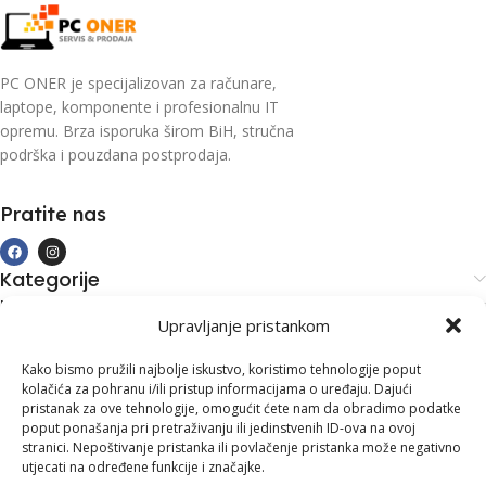
PC ONER je specijalizovan za računare,
laptope, komponente i profesionalnu IT
opremu. Brza isporuka širom BiH, stručna
podrška i pouzdana postprodaja.
Pratite nas
Kategorije
Kupovina i podrška
Upravljanje pristankom
Moj račun
Kontakt informacije
Kako bismo pružili najbolje iskustvo, koristimo tehnologije poput
kolačića za pohranu i/ili pristup informacijama o uređaju. Dajući
Branilaca Bosne, 75 300 Lukavac
pristanak za ove tehnologije, omogućit ćete nam da obradimo podatke
poput ponašanja pri pretraživanju ili jedinstvenih ID-ova na ovoj
+387 35 555 999
stranici. Nepoštivanje pristanka ili povlačenje pristanka može negativno
utjecati na određene funkcije i značajke.
info@pconer.ba