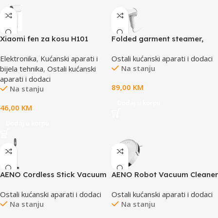
Xiaomi fen za kosu H101
Folded garment steamer,
bijeli BHR7475EU
AC220-240V, 50/60Hz, 1 unit
Elektronika
,
Kućanski aparati i
Ostali kućanski aparati i dodaci
per GB, 8units per carton
Na stanju
bijela tehnika
,
Ostali kućanski
box
aparati i dodaci
89,00
KM
Na stanju
Dodaj u korpu
46,00
KM
Dodaj u korpu
AENO Cordless Stick Vacuum
AENO Robot Vacuum Cleaner
Cleaner SC2, 29.6V DC, 530W,
RC2S: wet & dry cleaning,
Ostali kućanski aparati i dodaci
Ostali kućanski aparati i dodaci
2500mAh, foldable tube,
smart control AENO App,
Na stanju
Na stanju
turbo main and mite brush,
powerful Japanese Nidec
selfstanding
motor, turbo mode