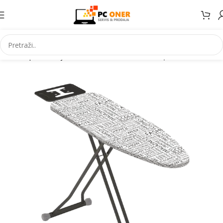
ućanski aparati i bijela tehnika
Ostali kućanski aparati i dodaci