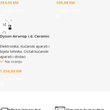
384,00
KM
500,00
KM
Dodaj u korpu
Dodaj u korpu
Dyson Airwrap i.d. Ceramic
Pink/RoseGold
Elektronika
,
Kućanski aparati i
Straight+Wavy (601848)
bijela tehnika
,
Ostali kućanski
aparati i dodaci
Na stanju
1.056,00
KM
Dodaj u korpu