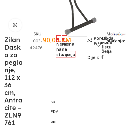
Click to enlarge
SKU:
Metode
Poredi
Dodaj
90,00
KM
Zilan
003-
plaćanja:
proizvod
na
Nema
Nema
Dask
listu
42476
na
na
želja
a za
stanju
stanju
Dijeli:
pegla
nje,
112 x
36
cm,
Antra
sa
cite –
PDV-
ZLN9
761
om