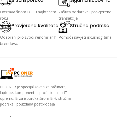
Brza isporuka
Sigurna kupovina
Dostava širom BiH u najkraćem
Zaštita podataka i provjerene
roku.
transakcije.
Provjerena kvaliteta
Stručna podrška
Odabrani proizvodi renomiranih
Pomoć i savjeti iskusnog tima.
brendova.
PC ONER je specijalizovan za računare,
laptope, komponente i profesionalnu IT
opremu. Brza isporuka širom BiH, stručna
podrška i pouzdana postprodaja.