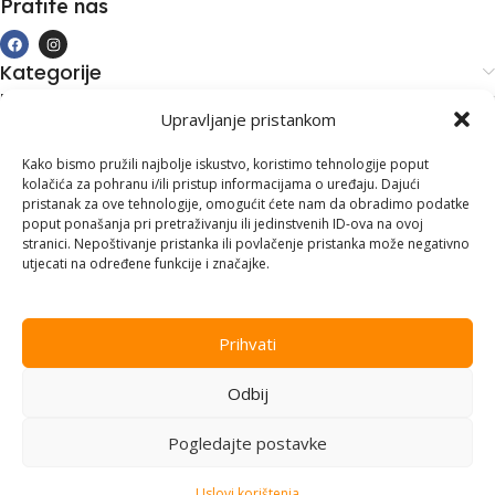
Pratite nas
Kategorije
Kupovina i podrška
Upravljanje pristankom
Moj račun
Kontakt informacije
Kako bismo pružili najbolje iskustvo, koristimo tehnologije poput
kolačića za pohranu i/ili pristup informacijama o uređaju. Dajući
Branilaca Bosne, 75 300 Lukavac
pristanak za ove tehnologije, omogućit ćete nam da obradimo podatke
poput ponašanja pri pretraživanju ili jedinstvenih ID-ova na ovoj
+387 35 555 999
stranici. Nepoštivanje pristanka ili povlačenje pristanka može negativno
utjecati na određene funkcije i značajke.
info@pconer.ba
ID: 4210115760008
Prihvati
PDV : 210115760008
Odbij
Copyright © 2025
PC ONER
, sva prava zadržana. Design by
ED-
Vision
.
Pogledajte postavke
Uslovi korištenja