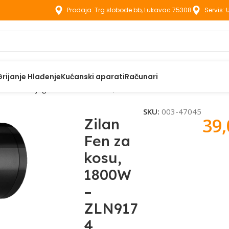
Prodaja: Trg slobode bb, Lukavac 75308
Servis:
Grijanje Hlađenje
Kućanski aparati
Računari
parati za njegu
Zilan Fen za kosu, 1800W – ZLN9174 PANACEA
SKU:
003-47045
39
Zilan
Fen za
kosu,
1800W
–
ZLN917
4