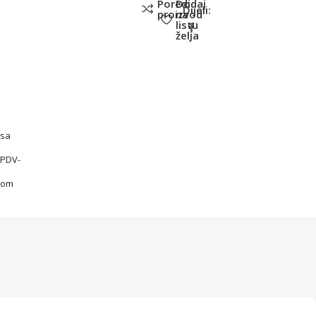
Poredi
Dodaj
Dijeli:
proizvod
na
listu
želja
sa
PDV-
om