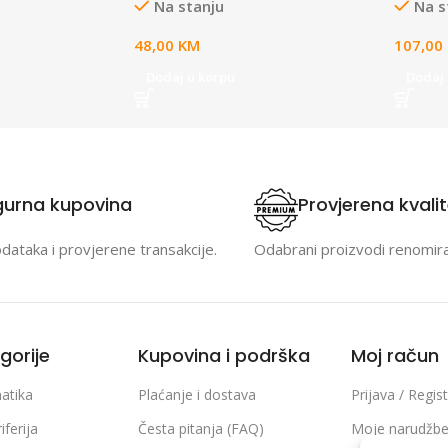
Na stanju
Na s
48,00
KM
107,00
Dodaj u korpu
Dodaj 
gurna kupovina
Provjerena kvali
odataka i provjerene transakcije.
Odabrani proizvodi renomir
gorije
Kupovina i podrška
Moj račun
atika
Plaćanje i dostava
Prijava / Regist
iferija
Česta pitanja (FAQ)
Moje narudžb