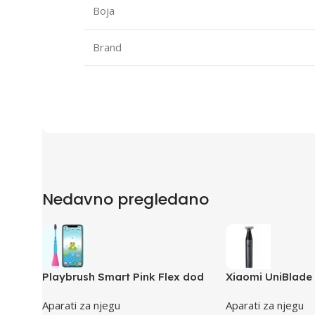
Boja
Brand
Nedavno pregledano
Playbrush Smart Pink Flex dod
Xiaomi UniBlade 
fleksibilni dodatak za bilo koju
podešavanje na 
Aparati za njegu
Aparati za njegu
dječiju četkicu
bežično punjenje