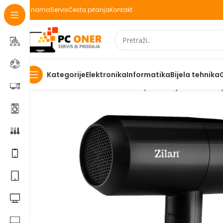
O nama
Servis
Česta pitanja
Kontakt
Elektronika
Informatika
Bijela tehnika
Kategorije
Početna
Elektronika
Kućanski aparati i bijela tehnika
A