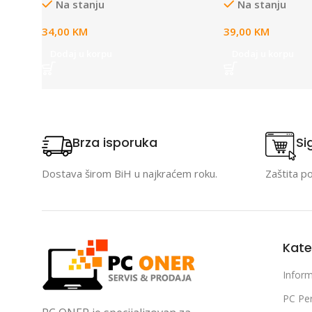
Na stanju
Na stanju
34,00
KM
39,00
KM
Dodaj u korpu
Dodaj u korpu
Brza isporuka
Si
Dostava širom BiH u najkraćem roku.
Zaštita p
Kate
Inform
PC Per