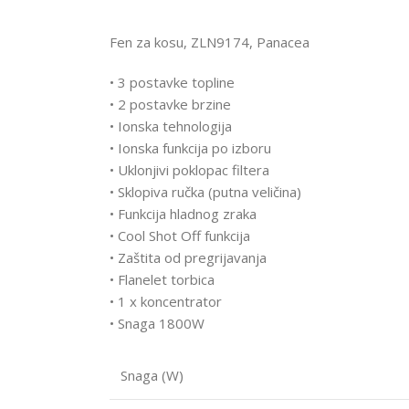
Fen za kosu, ZLN9174, Panacea
• 3 postavke topline
• 2 postavke brzine
• Ionska tehnologija
• Ionska funkcija po izboru
• Uklonjivi poklopac filtera
• Sklopiva ručka (putna veličina)
• Funkcija hladnog zraka
• Cool Shot Off funkcija
• Zaštita od pregrijavanja
• Flanelet torbica
• 1 x koncentrator
• Snaga 1800W
Snaga (W)