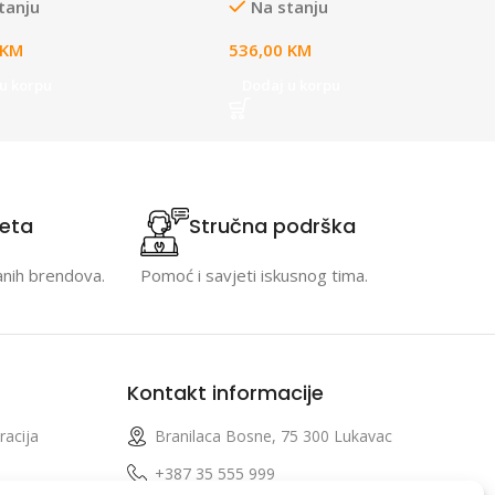
tanju
Na stanju
KM
536,00
KM
u korpu
Dodaj u korpu
teta
Stručna podrška
anih brendova.
Pomoć i savjeti iskusnog tima.
Kontakt informacije
racija
Branilaca Bosne, 75 300 Lukavac
e
+387 35 555 999