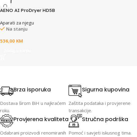
AENO AI ProDryer HD5B
Aparati za njegu
Na stanju
536,00
KM
Dodaj u korpu
Brza isporuka
Sigurna kupovina
Dostava širom BiH u najkraćem
Zaštita podataka i provjerene
roku.
transakcije.
Provjerena kvaliteta
Stručna podrška
Odabrani proizvodi renomiranih
Pomoć i savjeti iskusnog tima.