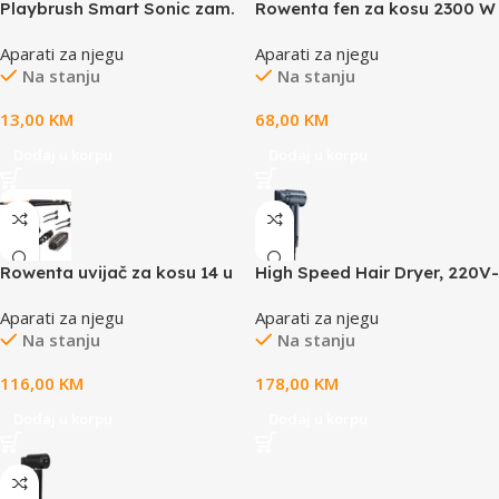
Playbrush Smart Sonic zam.
Rowenta fen za kosu 2300 W
gl. zamjenske glave Blue 2
Aparati za njegu
Aparati za njegu
kom u pakovanju
Na stanju
Na stanju
13,00
KM
68,00
KM
Dodaj u korpu
Dodaj u korpu
Rowenta uvijač za kosu 14 u
High Speed Hair Dryer, 220V-
1
240V~50-60Hz, 1500W,
Aparati za njegu
Aparati za njegu
Ionizer, LCD, 6+circulation
Na stanju
Na stanju
mode, 110000RPM, less than
75dB
116,00
KM
178,00
KM
Dodaj u korpu
Dodaj u korpu