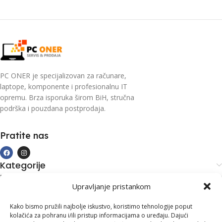
PC ONER je specijalizovan za računare,
laptope, komponente i profesionalnu IT
opremu. Brza isporuka širom BiH, stručna
podrška i pouzdana postprodaja.
Pratite nas
Kategorije
Kupovina i podrška
Upravljanje pristankom
Moj račun
Kontakt informacije
Kako bismo pružili najbolje iskustvo, koristimo tehnologije poput
kolačića za pohranu i/ili pristup informacijama o uređaju. Dajući
Branilaca Bosne, 75 300 Lukavac