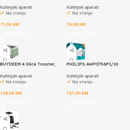
instant spremnik za vodu (3
Kuhinjski aparati
Kuhinjski aparati
pack)
Na stanju
Na stanju
71,00
KM
76,00
KM
Dodaj u korpu
Dodaj u korpu
BUYDEEM 4 Slice Toaster,
PHILIPS AWP3756P1/10
model DT640E, color Cozy
Filter za cesmu,
Kuhinjski aparati
Kuhinjski aparati
Greenish, EU
Ultrafiltracija 99%, Digitalni
Na stanju
Na stanju
Timer, 4 stepena
ultrafiltracije, 3 nacina rada
128,00
KM
167,00
KM
Dodaj u korpu
Dodaj u korpu