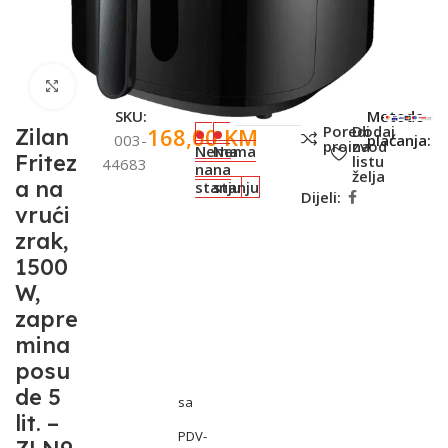
Click to enlarge
SKU:
Metode
Poredi
Dodaj
168,00
KM
Zilan
003-
plaćanja:
proizvod
na
Nema
Nema
Fritez
listu
44683
na
na
želja
a na
stanju
stanju
Dijeli:
vrući
zrak,
1500
W,
zapre
mina
posu
de 5
sa
lit. –
PDV-