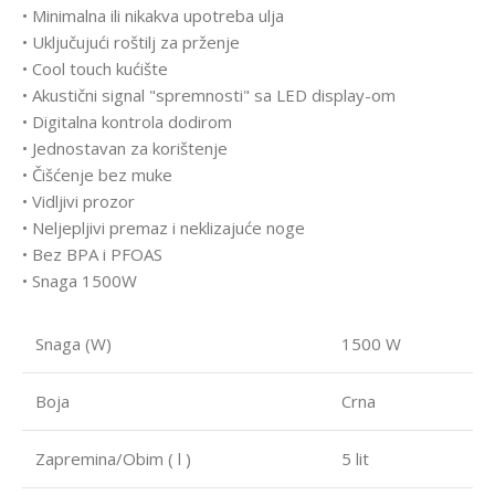
• Minimalna ili nikakva upotreba ulja
• Uključujući roštilj za prženje
• Cool touch kućište
• Akustični signal "spremnosti" sa LED display-om
• Digitalna kontrola dodirom
• Jednostavan za korištenje
• Čišćenje bez muke
• Vidljivi prozor
• Neljepljivi premaz i neklizajuće noge
• Bez BPA i PFOAS
• Snaga 1500W
Snaga (W)
1500 W
Boja
Crna
Zapremina/Obim ( l )
5 lit