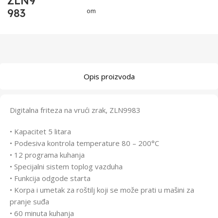
ZLN9
983
om
Opis proizvoda
Digitalna friteza na vrući zrak, ZLN9983
• Kapacitet 5 litara
• Podesiva kontrola temperature 80 – 200°C
• 12 programa kuhanja
• Specijalni sistem toplog vazduha
• Funkcija odgode starta
• Korpa i umetak za roštilj koji se može prati u mašini za
pranje suđa
• 60 minuta kuhanja