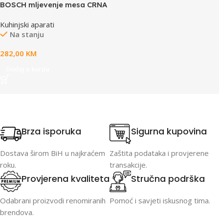
BOSCH mljevenje mesa CRNA
Serie 4| 500W, 2.5 kg/min,
Kuhinjski aparati
Blok motora pri 1900W,
Na stanju
282,00
KM
Dodaj u korpu
Brza isporuka
Sigurna kupovina
Dostava širom BiH u najkraćem
Zaštita podataka i provjerene
roku.
transakcije.
Provjerena kvaliteta
Stručna podrška
Odabrani proizvodi renomiranih
Pomoć i savjeti iskusnog tima.
brendova.