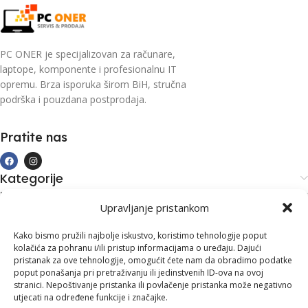
PC ONER je specijalizovan za računare,
laptope, komponente i profesionalnu IT
opremu. Brza isporuka širom BiH, stručna
podrška i pouzdana postprodaja.
Pratite nas
Kategorije
Kupovina i podrška
Upravljanje pristankom
Moj račun
Kontakt informacije
Kako bismo pružili najbolje iskustvo, koristimo tehnologije poput
kolačića za pohranu i/ili pristup informacijama o uređaju. Dajući
Branilaca Bosne, 75 300 Lukavac
pristanak za ove tehnologije, omogućit ćete nam da obradimo podatke
poput ponašanja pri pretraživanju ili jedinstvenih ID-ova na ovoj
+387 35 555 999
stranici. Nepoštivanje pristanka ili povlačenje pristanka može negativno
utjecati na određene funkcije i značajke.
info@pconer.ba