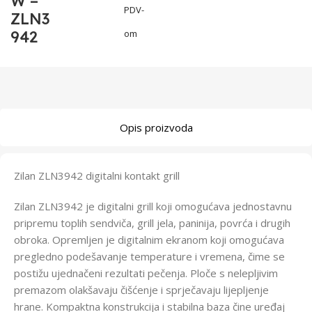
W –
PDV-
ZLN3
942
om
Opis proizvoda
Zilan ZLN3942 digitalni kontakt grill
Zilan ZLN3942 je digitalni grill koji omogućava jednostavnu
pripremu toplih sendviča, grill jela, paninija, povrća i drugih
obroka. Opremljen je digitalnim ekranom koji omogućava
pregledno podešavanje temperature i vremena, čime se
postižu ujednačeni rezultati pečenja. Ploče s nelepljivim
premazom olakšavaju čišćenje i sprječavaju lijepljenje
hrane. Kompaktna konstrukcija i stabilna baza čine uređaj