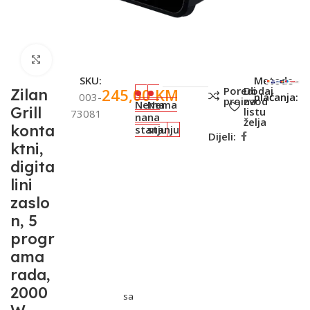
Click to enlarge
SKU:
Metode
Poredi
Dodaj
245,00
KM
Zilan
003-
plaćanja:
proizvod
na
Nema
Nema
Grill
listu
73081
na
na
želja
konta
stanju
stanju
Dijeli:
ktni,
digita
lini
zaslo
n, 5
progr
ama
rada,
2000
sa