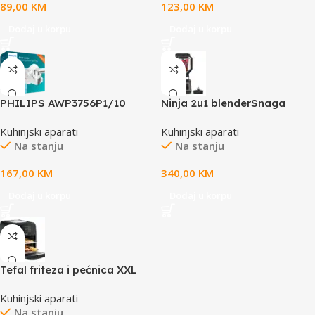
89,00
KM
123,00
KM
Dodaj u korpu
Dodaj u korpu
PHILIPS AWP3756P1/10
Ninja 2u1 blenderSnaga
Filter za cesmu,
1200W,
Kuhinjski aparati
Kuhinjski aparati
Ultrafiltracija 99%, Digitalni
visenamjenskiuredjaj, tezina
Na stanju
Na stanju
Timer, 4 stepena
4.03kg, kapacitet 2.1L
ultrafiltracije, 3 nacina rada
167,00
KM
340,00
KM
Dodaj u korpu
Dodaj u korpu
Tefal friteza i pećnica XXL
Kuhinjski aparati
Na stanju