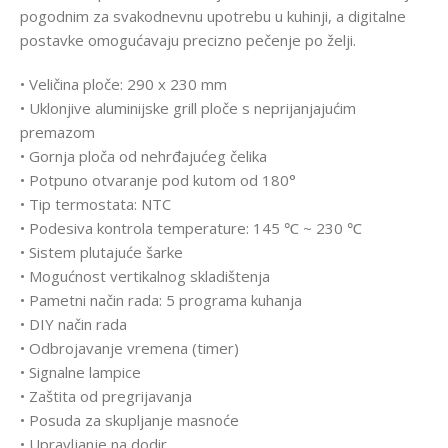
pogodnim za svakodnevnu upotrebu u kuhinji, a digitalne
postavke omogućavaju precizno pečenje po želji.
• Veličina ploče: 290 x 230 mm
• Uklonjive aluminijske grill ploče s neprijanjajućim
premazom
• Gornja ploča od nehrđajućeg čelika
• Potpuno otvaranje pod kutom od 180°
• Tip termostata: NTC
• Podesiva kontrola temperature: 145 ℃ ~ 230 ℃
• Sistem plutajuće šarke
• Mogućnost vertikalnog skladištenja
• Pametni način rada: 5 programa kuhanja
• DIY način rada
• Odbrojavanje vremena (timer)
• Signalne lampice
• Zaštita od pregrijavanja
• Posuda za skupljanje masnoće
• Upravljanje na dodir