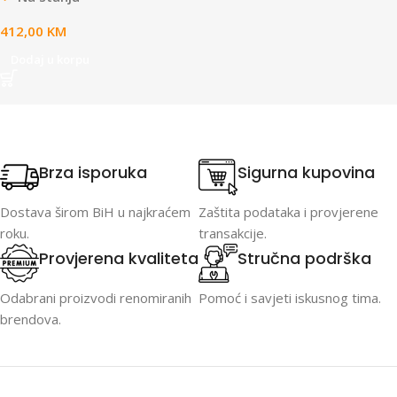
412,00
KM
Dodaj u korpu
Brza isporuka
Sigurna kupovina
Dostava širom BiH u najkraćem
Zaštita podataka i provjerene
roku.
transakcije.
Provjerena kvaliteta
Stručna podrška
Odabrani proizvodi renomiranih
Pomoć i savjeti iskusnog tima.
brendova.