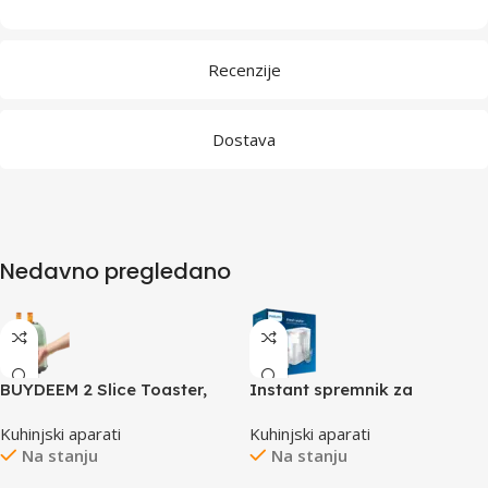
Recenzije
Dostava
Nedavno pregledano
BUYDEEM 2 Slice Toaster,
Instant spremnik za
model DT620E, color Cozy
filtriranje vode Philips
Kuhinjski aparati
Kuhinjski aparati
Greenish, EU
AWP2980/10 (3 filtera u
Na stanju
Na stanju
pakovanju)