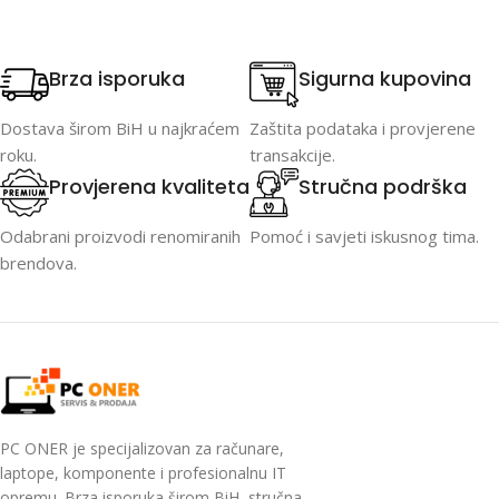
Brza isporuka
Sigurna kupovina
Dostava širom BiH u najkraćem
Zaštita podataka i provjerene
roku.
transakcije.
Provjerena kvaliteta
Stručna podrška
Odabrani proizvodi renomiranih
Pomoć i savjeti iskusnog tima.
brendova.
PC ONER je specijalizovan za računare,
laptope, komponente i profesionalnu IT
opremu. Brza isporuka širom BiH, stručna