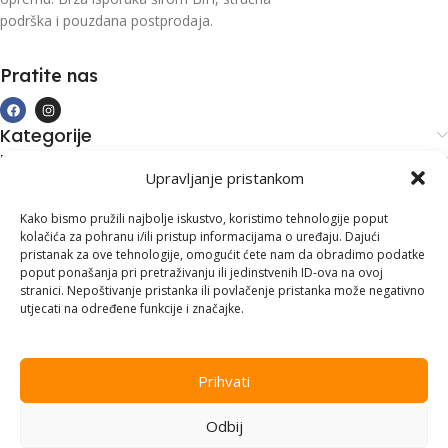
podrška i pouzdana postprodaja.
Pratite nas
Kategorije
Kupovina i podrška
Upravljanje pristankom
Moj račun
Kontakt informacije
Kako bismo pružili najbolje iskustvo, koristimo tehnologije poput
kolačića za pohranu i/ili pristup informacijama o uređaju. Dajući
Branilaca Bosne, 75 300 Lukavac
pristanak za ove tehnologije, omogućit ćete nam da obradimo podatke
poput ponašanja pri pretraživanju ili jedinstvenih ID-ova na ovoj
+387 35 555 999
stranici. Nepoštivanje pristanka ili povlačenje pristanka može negativno
utjecati na određene funkcije i značajke.
info@pconer.ba
ID: 4210115760008
Prihvati
PDV : 210115760008
Odbij
Copyright © 2025
PC ONER
, sva prava zadržana. Design by
ED-