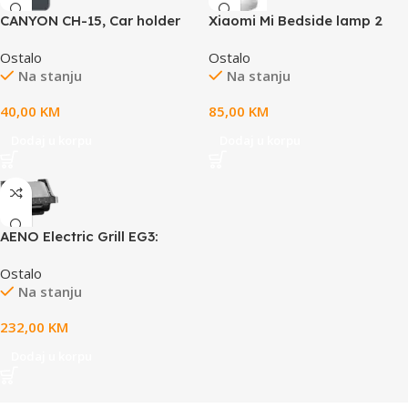
CANYON CH-15, Car holder
Xiaomi Mi Bedside lamp 2
and wireless charger
Ostalo
Ostalo
MegaFix, C-15, 15W, Input:
Na stanju
Na stanju
USB-C: 5V/2A, 9V/3A;
Output: 5W, 7.5W, 10W,
40,00
KM
85,00
KM
15W;89*65*12mm,0.195kg,bla
ck
Dodaj u korpu
Dodaj u korpu
AENO Electric Grill EG3:
2000W, 7 automatic
Ostalo
programs +Manual mode, 4
Na stanju
Degrees of Roast, Color
indication, Removable plates
232,00
KM
Plate size 292*230mm
Dodaj u korpu