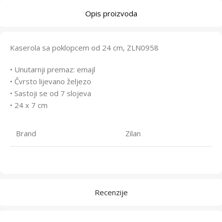
Opis proizvoda
Kaserola sa poklopcem od 24 cm, ZLN0958
• Unutarnji premaz: emajl
• Čvrsto lijevano željezo
• Sastoji se od 7 slojeva
• 24 x 7 cm
Brand
Zilan
Recenzije