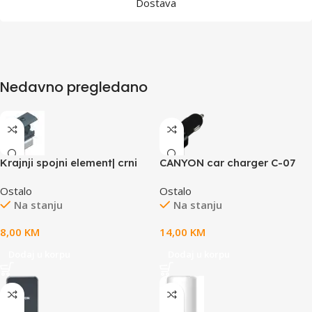
Dostava
Nedavno pregledano
Krajnji spojni element| crni
CANYON car charger C-07
QC 3.0 2.4A/3USB-A Black
Ostalo
Ostalo
Na stanju
Na stanju
8,00
KM
14,00
KM
Dodaj u korpu
Dodaj u korpu