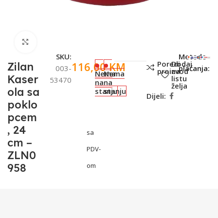
Click to enlarge
SKU:
Metode
Poredi
Dodaj
116,00
KM
Zilan
003-
plaćanja:
proizvod
na
Nema
Nema
Kaser
listu
53470
na
na
želja
ola sa
stanju
stanju
Dijeli:
poklo
pcem
, 24
sa
cm –
PDV-
ZLN0
958
om