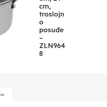
cm,
troslojn
o
posuđe
–
ZLN964
8
ava