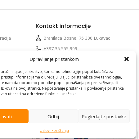
Kontakt informacije
racija
Branilaca Bosne, 75 300 Lukavac
e
+387 35 555 999
Upravljanje pristankom
info@pconer.ba
izvoda
ID: 4210115760008
ružili najbolje iskustvo, koristimo tehnologije poput kolačića za
i pristup informacijama o uređaju. Dajući pristanak za ove tehnologije,
 profila
PDV : 210115760008
te nam da obradimo podatke poput ponašanja pri pretraživanju ili
 ID-ova na ovoj stranici. Nepoštivanje pristanka ili povlačenje pristanka
vno utjecati na određene funkcije i značajke.
ihvati
Odbij
Pogledajte postavke
Uslovi korištenja