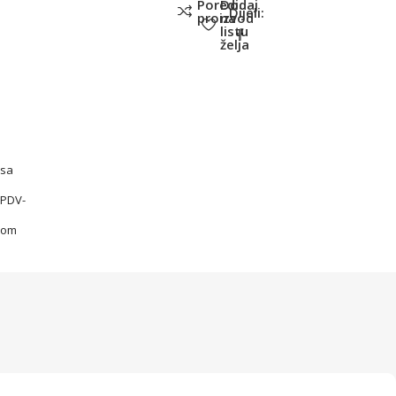
Poredi
Dodaj
Dijeli:
proizvod
na
listu
želja
sa
PDV-
om