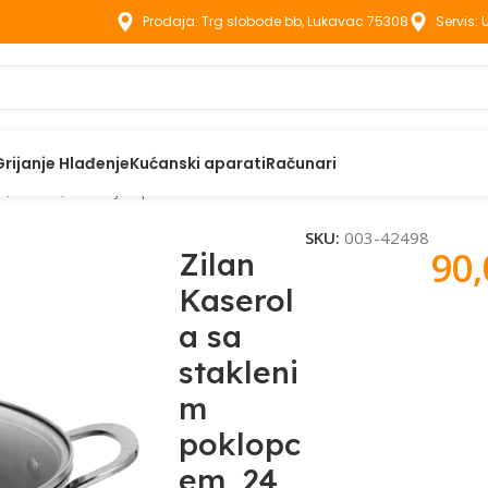
Prodaja: Trg slobode bb, Lukavac 75308
Servis:
Grijanje Hlađenje
Kućanski aparati
Računari
em, 24 cm, troslojno posuđe – ZLN9648
SKU:
003-42498
90
Zilan
Kaserol
a sa
stakleni
m
poklopc
em, 24