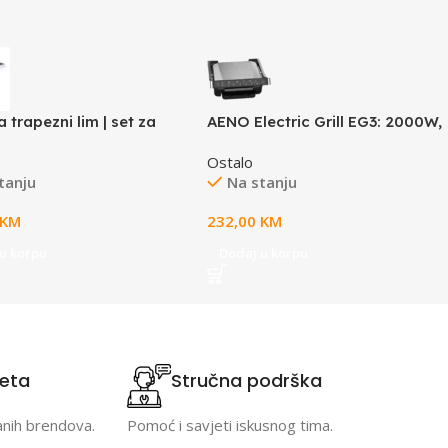
a trapezni lim | set za
AENO Electric Grill EG3: 2000W,
u 6 panela
7 automatic programs +Manual
Ostalo
mode, 4 Degrees of Roast,
tanju
Na stanju
Color indication, Removable
plates Plate size 292*230mm
KM
232,00
KM
u korpu
Dodaj u korpu
teta
Stručna podrška
anih brendova.
Pomoć i savjeti iskusnog tima.