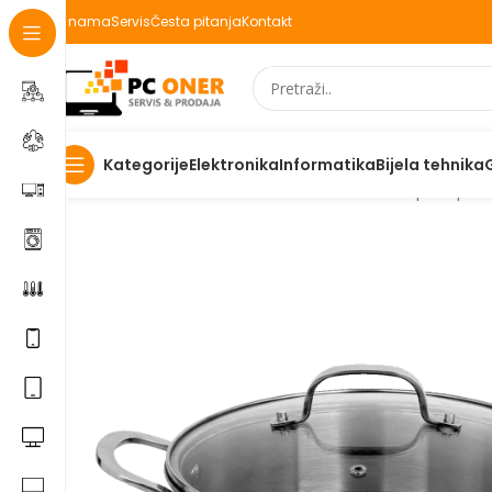
O nama
Servis
Česta pitanja
Kontakt
Elektronika
Informatika
Bijela tehnika
Kategorije
Početna
Ostalo
Zilan Kaserola sa staklenim poklopc