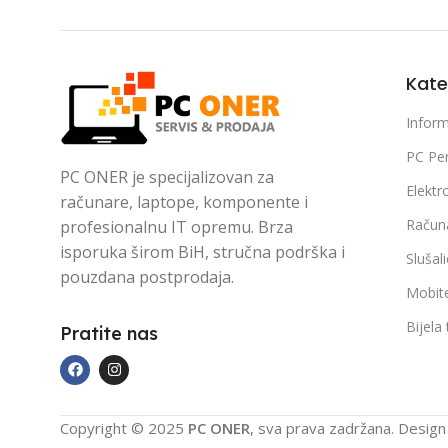
Kate
Inform
PC Per
PC ONER je specijalizovan za
Elektr
računare, laptope, komponente i
Račun
profesionalnu IT opremu. Brza
isporuka širom BiH, stručna podrška i
Slušal
pouzdana postprodaja.
Mobite
Bijela
Pratite nas
Copyright © 2025
PC ONER
, sva prava zadržana. Desig