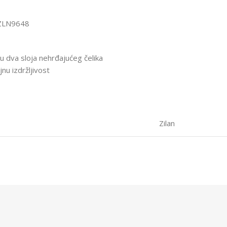
 ZLN9648
u dva sloja nehrđajućeg čelika
nu izdržljivost
Zilan