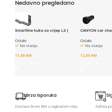
Nedavno pregledano
Smartline kuka za crijep LS |
CANYON car cha
montaža panela u landscape
24 24W 2xUSB-A
Ostalo
Ostalo
Na stanju
Na stanju
11,00
KM
12,00
KM
Dodaj u korpu
Dodaj u korpu
Brza isporuka
Si
Dostava širom BiH u najkraćem roku.
Zaštita p