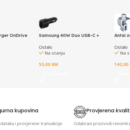
rger OnDrive
Samsung 40W Duo USB-C +
Antai z
 Black
USB-A Car Charger (max 25W +
montaž
Ostalo
Ostalo
max 15W, cable not included)
Na stanju
Na s
Black
55,00
KM
142,00
Dodaj u korpu
Dodaj 
gurna kupovina
Provjerena kvali
odataka i provjerene transakcije.
Odabrani proizvodi renomir