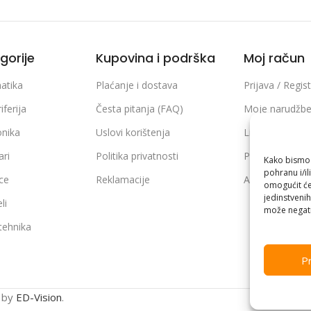
gorije
Kupovina i podrška
Moj račun
atika
Plaćanje i dostava
Prijava / Regist
iferija
Česta pitanja (FAQ)
Moje narudžb
onika
Uslovi korištenja
Lista želja
ari
Politika privatnosti
Poređenje pro
Kako bismo p
pohranu i/il
ice
Reklamacije
Adrese i podaci
omogućit će
jedinstvenih
li
može negati
 tehnika
Pr
n by
ED-Vision
.