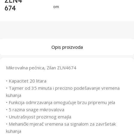
ZLN4
674
om
Opis proizvoda
Mikrovalna pećnica, Zilan ZLN4674
• Kapacitet 20 litara
• Tajmer od 35 minuta i precizno podešavanje vremena
kuhanja
• Funkcija odmrzavanja omogućuje brzu pripremu jela
• 5 razina snage mikrovalova
• Unutrašnjost prozirnog emajla
• Mehanički mjerač vremena sa signalom za završetak
kuhanja