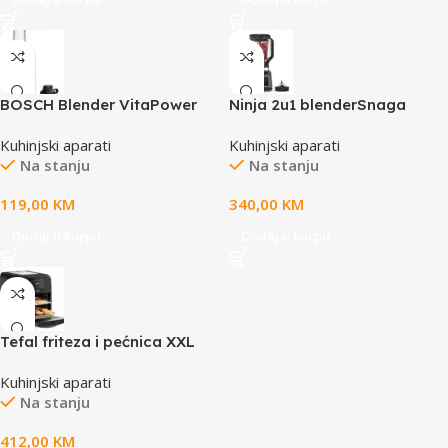
BOSCH Blender VitaPower
Ninja 2u1 blenderSnaga
Serie 2|, Silver, 450W,40.000
1200W,
Kuhinjski aparati
Kuhinjski aparati
RPM, ToGo Boca
visenamjenskiuredjaj, tezina
Na stanju
Na stanju
4.03kg, kapacitet 2.1L
119,00
KM
340,00
KM
Dodaj u korpu
Dodaj u korpu
Tefal friteza i pećnica XXL
Kuhinjski aparati
Na stanju
412,00
KM