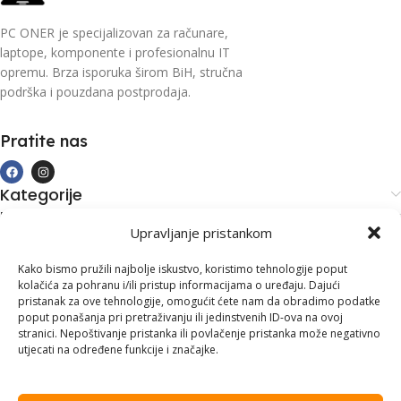
PC ONER je specijalizovan za računare,
laptope, komponente i profesionalnu IT
opremu. Brza isporuka širom BiH, stručna
podrška i pouzdana postprodaja.
Pratite nas
Kategorije
Kupovina i podrška
Upravljanje pristankom
Moj račun
Kontakt informacije
Kako bismo pružili najbolje iskustvo, koristimo tehnologije poput
kolačića za pohranu i/ili pristup informacijama o uređaju. Dajući
Branilaca Bosne, 75 300 Lukavac
pristanak za ove tehnologije, omogućit ćete nam da obradimo podatke
poput ponašanja pri pretraživanju ili jedinstvenih ID-ova na ovoj
+387 35 555 999
stranici. Nepoštivanje pristanka ili povlačenje pristanka može negativno
utjecati na određene funkcije i značajke.
info@pconer.ba
ID: 4210115760008