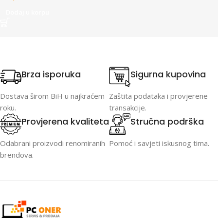
Dodaj u korpu
Brza isporuka
Sigurna kupovina
Dostava širom BiH u najkraćem
Zaštita podataka i provjerene
roku.
transakcije.
Provjerena kvaliteta
Stručna podrška
Odabrani proizvodi renomiranih
Pomoć i savjeti iskusnog tima.
brendova.