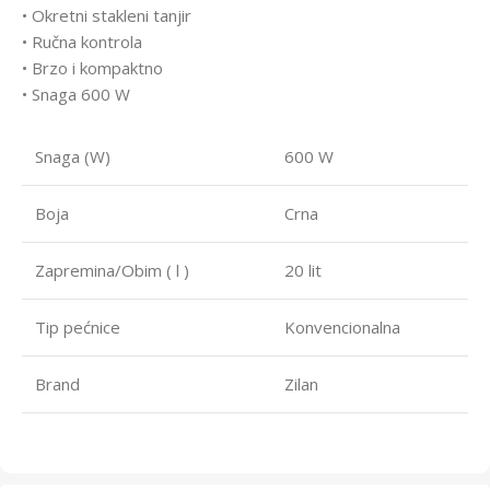
• Okretni stakleni tanjir
• Ručna kontrola
• Brzo i kompaktno
• Snaga 600 W
Snaga (W)
600 W
Boja
Crna
Zapremina/Obim ( l )
20 lit
Tip pećnice
Konvencionalna
Brand
Zilan