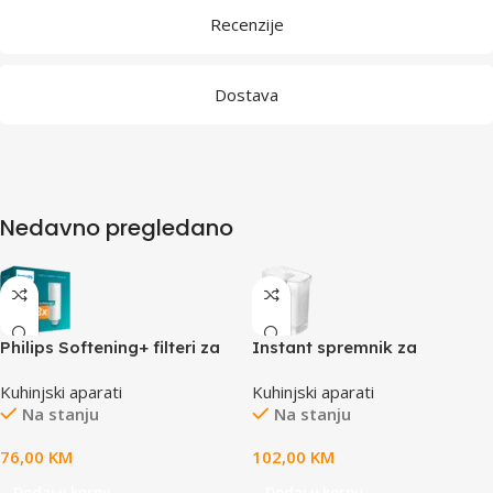
Recenzije
Dostava
Nedavno pregledano
Philips Softening+ filteri za
Instant spremnik za
instant spremnik za vodu (3
filtriranje vode Philips
Kuhinjski aparati
Kuhinjski aparati
pack)
AWP2980/10
Na stanju
Na stanju
76,00
KM
102,00
KM
Dodaj u korpu
Dodaj u korpu