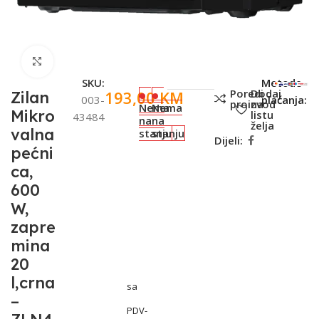
Click to enlarge
SKU:
Metode
Poredi
Dodaj
193,00
KM
Zilan
003-
plaćanja:
proizvod
na
Nema
Nema
Mikro
listu
43484
na
na
želja
valna
stanju
stanju
Dijeli:
pećni
ca,
600
W,
zapre
mina
20
l,crna
sa
–
PDV-