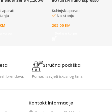
Blender Serie 4 ,1200W
BUYDEEM Nano Espresso
 1.5L, do 30.000 rpm, SI
Machine, model OTEM-01, color
i aparati
Kuhinjski aparati
Oat White
tanju
Na stanju
KM
205,00
KM
u korpu
Dodaj u korpu
teta
Stručna podrška
anih brendova.
Pomoć i savjeti iskusnog tima.
Kontakt informacije