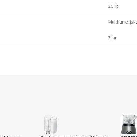
20 lit
Multifunkcijsk
Zilan