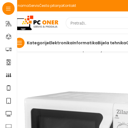
O nama
Servis
Česta pitanja
Kontakt
Elektronika
Informatika
Bijela tehnika
Kategorije
Početna
Elektronika
Kućanski aparati i bijela tehnika
K