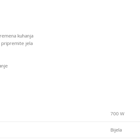
vremena kuhanja
pripremite jela
anje
700 W
Bijela