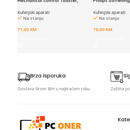
Mechanical control Toaster,
Philips Softening+
instant spremnik
Kuhinjski aparati
Kuhinjski aparati
pack)
Na stanju
Na stanju
71,00
KM
76,00
KM
Dodaj u korpu
Dodaj u korpu
Brza isporuka
Si
Dostava širom BiH u najkraćem roku.
Zaštita p
Kate