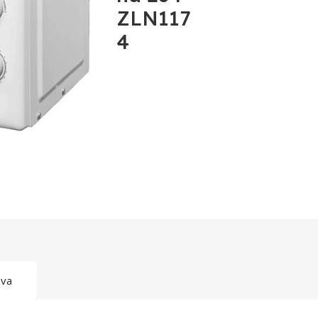
ZLN117
4
ava