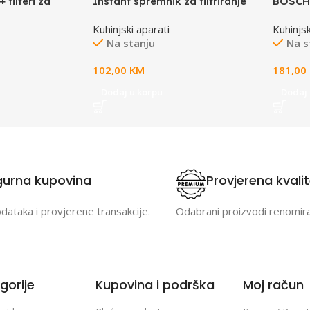
 filteri za
Instant spremnik za filtriranje
BOSCH 
 za vodu (3
vode Philips AWP2980/10
Silver,
Kuhinjski aparati
Kuhinjsk
Na stanju
Na s
102,00
KM
181,00
Dodaj u korpu
Dodaj 
gurna kupovina
Provjerena kvali
odataka i provjerene transakcije.
Odabrani proizvodi renomir
gorije
Kupovina i podrška
Moj račun