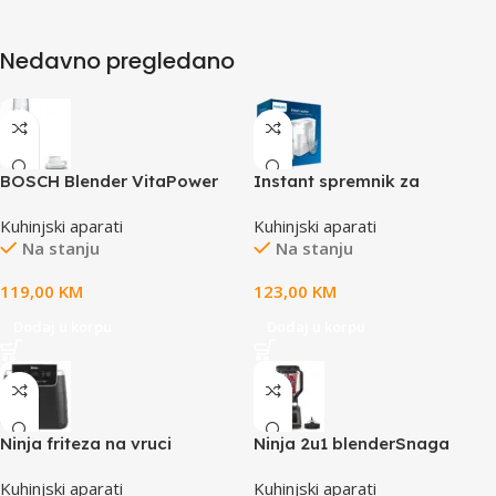
Nedavno pregledano
BOSCH Blender VitaPower
Instant spremnik za
Serie 2|, Silver, 450W,40.000
filtriranje vode Philips
Kuhinjski aparati
Kuhinjski aparati
RPM, ToGo Boca
AWP2980/10 (3 filtera u
Na stanju
Na stanju
pakovanju)
119,00
KM
123,00
KM
Dodaj u korpu
Dodaj u korpu
Ninja friteza na vruci
Ninja 2u1 blenderSnaga
zrakKap. 4.7L,4 funk. Snaga
1200W,
Kuhinjski aparati
Kuhinjski aparati
1750WNano keramicki
visenamjenskiuredjaj, tezina