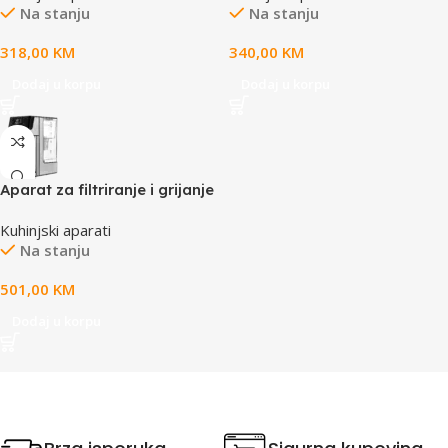
Na stanju
Na stanju
premaz, AirCrips tehnol.
4.03kg, kapacitet 2.1L
318,00
KM
340,00
KM
Dodaj u korpu
Dodaj u korpu
Aparat za filtriranje i grijanje
vode Philips ADD5910M/10
Kuhinjski aparati
Na stanju
501,00
KM
Dodaj u korpu