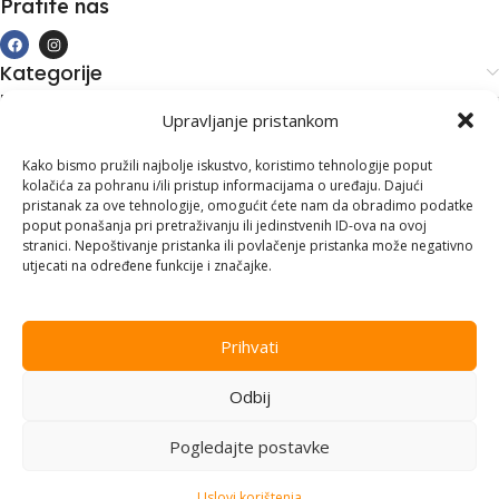
Pratite nas
Kategorije
Kupovina i podrška
Upravljanje pristankom
Moj račun
Kontakt informacije
Kako bismo pružili najbolje iskustvo, koristimo tehnologije poput
kolačića za pohranu i/ili pristup informacijama o uređaju. Dajući
Branilaca Bosne, 75 300 Lukavac
pristanak za ove tehnologije, omogućit ćete nam da obradimo podatke
poput ponašanja pri pretraživanju ili jedinstvenih ID-ova na ovoj
+387 35 555 999
stranici. Nepoštivanje pristanka ili povlačenje pristanka može negativno
utjecati na određene funkcije i značajke.
info@pconer.ba
ID: 4210115760008
Prihvati
PDV : 210115760008
Odbij
Copyright © 2025
PC ONER
, sva prava zadržana. Design by
ED-
Vision
.
Pogledajte postavke
Uslovi korištenja