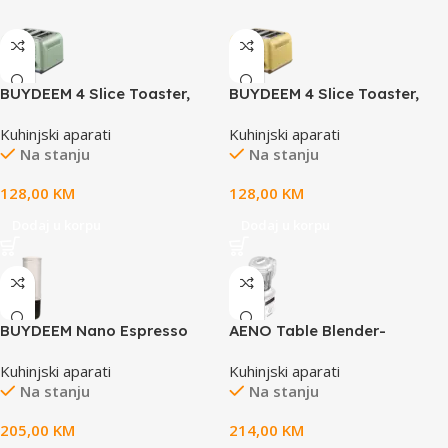
BUYDEEM 4 Slice Toaster,
BUYDEEM 4 Slice Toaster,
model DT640E, color Cozy
model DT640E, color Mellow
Kuhinjski aparati
Kuhinjski aparati
Greenish, EU
Yellow, EU
Na stanju
Na stanju
128,00
KM
128,00
KM
Dodaj u korpu
Dodaj u korpu
BUYDEEM Nano Espresso
AENO Table Blender-
Machine, model OTEM-01,
Soupmaker TB2: 800W,
Kuhinjski aparati
Kuhinjski aparati
color Oat White
35000 rpm, boiling mode,
Na stanju
Na stanju
high borosilicate glass cup,
1.75L, 6 automatic programs,
205,00
KM
214,00
KM
preset time, LED-display