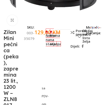
Click to enlarge
SKU:
Metode
Poredi
Dodaj
129,00
KM
Zilan
003-
plaćanja:
proizvod
na
Nema
Nema
Mini
listu
35079
na
na
želja
pećni
stanju
stanju
Dijeli:
ca
(peka
),
zapre
mina
23 lit.,
1200
sa
W –
PDV-
ZLN8
om