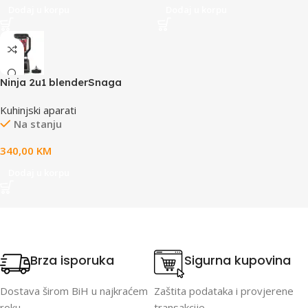
Dodaj u korpu
Dodaj u korpu
Ninja 2u1 blenderSnaga
1200W,
Kuhinjski aparati
visenamjenskiuredjaj, tezina
Na stanju
4.03kg, kapacitet 2.1L
340,00
KM
Dodaj u korpu
Brza isporuka
Sigurna kupovina
Dostava širom BiH u najkraćem
Zaštita podataka i provjerene
roku.
transakcije.