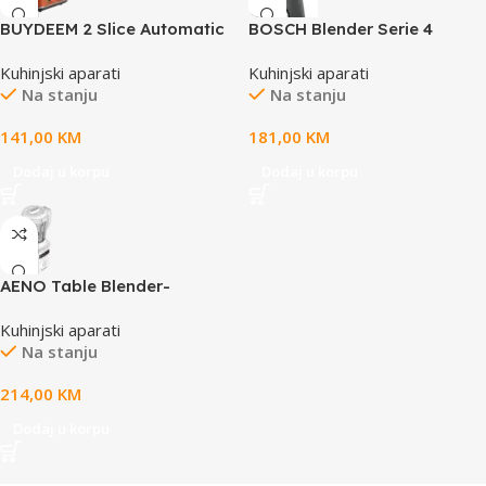
BUYDEEM 2 Slice Automatic
BOSCH Blender Serie 4
Metal Toaster, model
,1200W Silver, 1.5L, do
Kuhinjski aparati
Kuhinjski aparati
DT730E, color Koi Red, EU
30.000 rpm, SI
Na stanju
Na stanju
141,00
KM
181,00
KM
Dodaj u korpu
Dodaj u korpu
AENO Table Blender-
Soupmaker TB2: 800W,
Kuhinjski aparati
35000 rpm, boiling mode,
Na stanju
high borosilicate glass cup,
1.75L, 6 automatic programs,
214,00
KM
preset time, LED-display
Dodaj u korpu