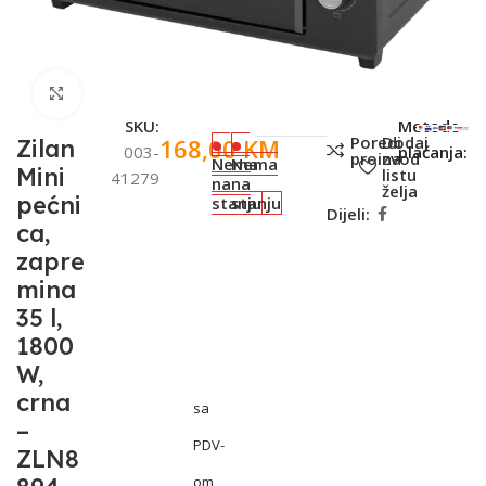
Click to enlarge
SKU:
Metode
Poredi
Dodaj
168,00
KM
Zilan
003-
plaćanja:
proizvod
na
Nema
Nema
Mini
listu
41279
na
na
želja
pećni
stanju
stanju
Dijeli:
ca,
zapre
mina
35 l,
1800
W,
crna
sa
–
PDV-
ZLN8
om