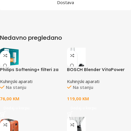
Dostava
Nedavno pregledano
Philips Softening+ filteri za
BOSCH Blender VitaPower
instant spremnik za vodu (3
Serie 2|, Silver, 450W,40.000
Kuhinjski aparati
Kuhinjski aparati
pack)
RPM, ToGo Boca
Na stanju
Na stanju
76,00
KM
119,00
KM
Dodaj u korpu
Dodaj u korpu