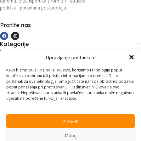
opremu. Brza isporuka širom BiH, stručna
podrška i pouzdana postprodaja.
Pratite nas
Kategorije
Kupovina i podrška
Upravljanje pristankom
Moj račun
Kontakt informacije
Kako bismo pružili najbolje iskustvo, koristimo tehnologije poput
kolačića za pohranu i/ili pristup informacijama o uređaju. Dajući
Branilaca Bosne, 75 300 Lukavac
pristanak za ove tehnologije, omogućit ćete nam da obradimo podatke
poput ponašanja pri pretraživanju ili jedinstvenih ID-ova na ovoj
+387 35 555 999
stranici. Nepoštivanje pristanka ili povlačenje pristanka može negativno
utjecati na određene funkcije i značajke.
info@pconer.ba
ID: 4210115760008
Prihvati
PDV : 210115760008
Odbij