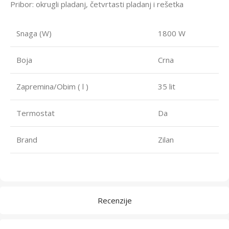
Pribor: okrugli pladanj, četvrtasti pladanj i rešetka
Snaga (W)
1800 W
Boja
Crna
Zapremina/Obim ( l )
35 lit
Termostat
Da
Brand
Zilan
Recenzije