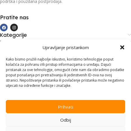
podrška i pouzdana postprodaja.
Pratite nas
Kategorije
Kupovina i podrška
Upravljanje pristankom
Moj račun
Kontakt informacije
Kako bismo pružili najbolje iskustvo, koristimo tehnologije poput
kolačića za pohranu i/ili pristup informacijama o uređaju. Dajući
Branilaca Bosne, 75 300 Lukavac
pristanak za ove tehnologije, omogućit ćete nam da obradimo podatke
poput ponašanja pri pretraživanju ili jedinstvenih ID-ova na ovoj
+387 35 555 999
stranici. Nepoštivanje pristanka ili povlačenje pristanka može negativno
utjecati na određene funkcije i značajke.
info@pconer.ba
ID: 4210115760008
Prihvati
PDV : 210115760008
Odbij
Copyright © 2025
PC ONER
, sva prava zadržana. Design by
ED-