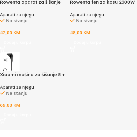
Rowenta aparat za šišanje
Rowenta fen za kosu 2300W
Aparati za njegu
Aparati za njegu
Na stanju
Na stanju
42,00
KM
48,00
KM
Dodaj u korpu
Dodaj u korpu
Xiaomi mašina za šišanje 5 +
14 podešavanja za dužine
Aparati za njegu
dugotrajna baterija traje do
Na stanju
180 min
69,00
KM
Dodaj u korpu