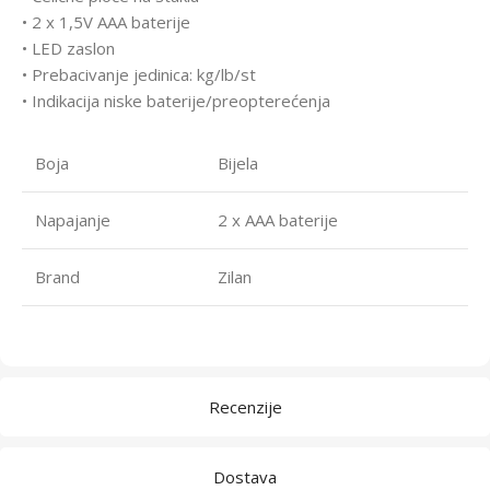
• 2 x 1,5V AAA baterije
• LED zaslon
• Prebacivanje jedinica: kg/lb/st
• Indikacija niske baterije/preopterećenja
Boja
Bijela
Napajanje
2 x AAA baterije
Brand
Zilan
Recenzije
Dostava