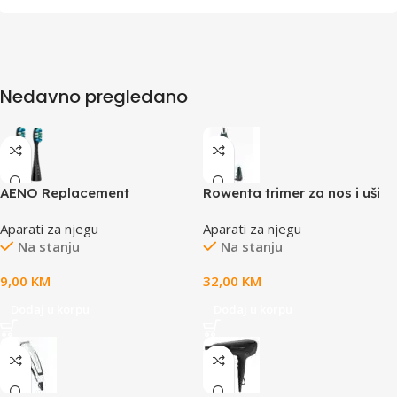
Nedavno pregledano
AENO Replacement
Rowenta trimer za nos i uši
toothbrush heads, Black,
Nose&Ear Trimmer Specialist
Aparati za njegu
Aparati za njegu
Dupont bristles, 2pcs in set
Na stanju
Na stanju
(for ADB0002S/ADB0001S)
9,00
KM
32,00
KM
Dodaj u korpu
Dodaj u korpu