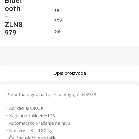
Bluet
ooth
sa
–
PDV-
ZLN8
979
om
Opis proizvoda
Pametna digitalna tjelesna vaga, ZLN8979
• Aplikacija: OKOK
• Kaljeno staklo + HIPS
• Automatsko vraćanje na nulu
• Nosivost: 3 – 180 kg.
• Čelične ploče na staklu