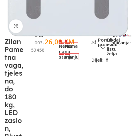
Click to enlarge
SKU:
Metode
Poredi
Dodaj
26,00
KM
Zilan
003-
plaćanja:
proizvod
na
Nema
Nema
Pame
listu
53458
na
na
želja
tna
stanju
stanju
Dijeli:
vaga,
tjeles
na,
do
180
kg,
LED
zaslo
n,