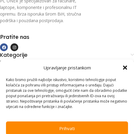
PC ONER je specijalizovan za računare,
laptope, komponente i profesionalnu IT
opremu. Brza isporuka širom BiH, stručna
podrška i pouzdana postprodaja.
Pratite nas
Kategorije
Kupovina i podrška
Upravljanje pristankom
Moj račun
Kontakt informacije
Kako bismo pružili najbolje iskustvo, koristimo tehnologije poput
kolačića za pohranu i/ili pristup informacijama o uređaju. Dajući
Branilaca Bosne, 75 300 Lukavac
pristanak za ove tehnologije, omogućit ćete nam da obradimo podatke
poput ponašanja pri pretraživanju ili jedinstvenih ID-ova na ovoj
+387 35 555 999
stranici. Nepoštivanje pristanka ili povlačenje pristanka može negativno
utjecati na određene funkcije i značajke.
info@pconer.ba
ID: 4210115760008
Prihvati
PDV : 210115760008