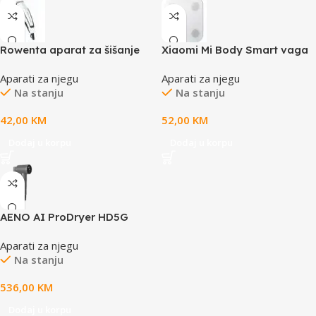
Rowenta aparat za šišanje
Xiaomi Mi Body Smart vaga
2100gr-150kg;BT 5.0;LED
Aparati za njegu
Aparati za njegu
display13 measurable
Na stanju
Na stanju
features;Body balance test
42,00
KM
52,00
KM
Dodaj u korpu
Dodaj u korpu
AENO AI ProDryer HD5G
Aparati za njegu
Na stanju
536,00
KM
Dodaj u korpu