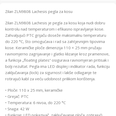
Zilan ZLN9808 Lachesis pegla za kosu
Zilan ZLN9808 Lachesis je pegla za kosu koja nudi dobru
kontrolu nad temperaturom i efikasno ispravljanje kose.
Zahvaljujući PTC grijaču doseže maksimalnu temperaturu
do 220 °C, što omogućava i rad sa zahtjevnijim tipovima
kose. Keramičke ploče dimenzija 110 × 25 mm pružaju
ravnomjerno zagrijavanje i glatko klizanje kroz pramenove,
a funkcija „floating plates“ osigurava ravnomjeran pritisak i
bolji rezultat. Pegla ima LED displej i indikator rada, funkciju
zaključavanja (lock) za sigurnost i lakše odlaganje te
rotirajući kabl za veću udobnost prilikom korištenja.
• Ploče: 110 x 25 mm, keramičke
• Grejač: PTC
• Temperatura: 6 nivoa, do 220 °C
• Snaga: 42 W
• Funkcije: LED pokazivač, zaključavanje ploča, rotirajući