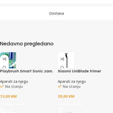
Dostava
Nedavno pregledano
Playbrush Smart Sonic zam.
Xiaomi UniBlade trimer
gl. zamjenske glave Blue 2
podešavanje na 14 dužina
Aparati za njegu
Aparati za njegu
kom u pakovanju
bežično punjenje
Na stanju
Na stanju
13,00
KM
39,00
KM
Dodaj u korpu
Dodaj u korpu