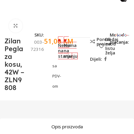
Click to enlarge
SKU:
Metode
Poredi
Dodaj
51,00
KM
Zilan
003-
plaćanja:
proizvod
na
Nema
Nema
Pegla
listu
72316
na
na
želja
za
stanju
stanju
Dijeli:
kosu,
sa
42W –
PDV-
ZLN9
808
om
Opis proizvoda